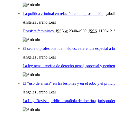
La política criminal en relación con la prostitución
:
¿abol
Ángeles Jareño Leal
Dossiers feministes
,
ISSN-e
2340-4930,
ISSN
1139-121
El secreto profesional del médico, referencia especial a 
Ángeles Jareño Leal
La ley penal: revista de derecho penal, procesal y peniten
El "uso de armas" en las lesiones y en el robo y el princi
Ángeles Jareño Leal
La Ley: Revista jurídica española de doctrina, jurispruden