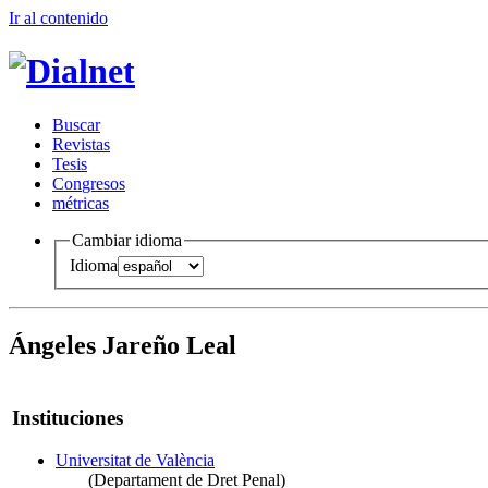
Ir al conteni
d
o
B
uscar
R
evistas
T
esis
Co
n
gresos
m
étricas
Cambiar idioma
Idioma
Ángeles Jareño Leal
Instituciones
Universitat de València
(Departament de Dret Penal)