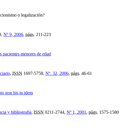
icionismo o legalización?
9,
Nº 9, 2006
,
págs.
211-223
los pacientes menores de edad
ciario
,
ISSN
1697-5758,
Nº. 32, 2006
,
págs.
46-61
pio non bis in idem
cia y bibliografía
,
ISSN
0211-2744,
Nº 1, 2001
,
págs.
1575-1580