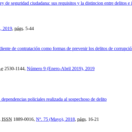
ley de seguridad ciudadana: sus requisitos y la distincion entre delitos 
, 2019
,
págs.
5-44
ediente de contratación como formas de prevenir los delitos de corrupció
-e
2530-1144,
Número 9 (Enero-Abril 2019), 2019
 a dependencias policiales realizada al sospechoso de delito
,
ISSN
1889-0016,
Nº. 75 (Mayo), 2018
,
págs.
16-21