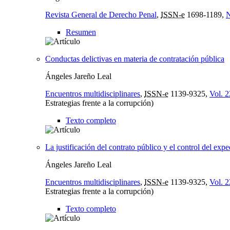
Revista General de Derecho Penal
,
ISSN-e
1698-1189,
N
Resumen
Conductas delictivas en materia de contratación pública
Ángeles Jareño Leal
Encuentros multidisciplinares
,
ISSN-e
1139-9325,
Vol. 2
Estrategias frente a la corrupción)
Texto completo
La justificación del contrato público y el control del ex
Ángeles Jareño Leal
Encuentros multidisciplinares
,
ISSN-e
1139-9325,
Vol. 2
Estrategias frente a la corrupción)
Texto completo