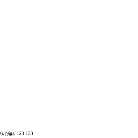
s),
págs.
123-133