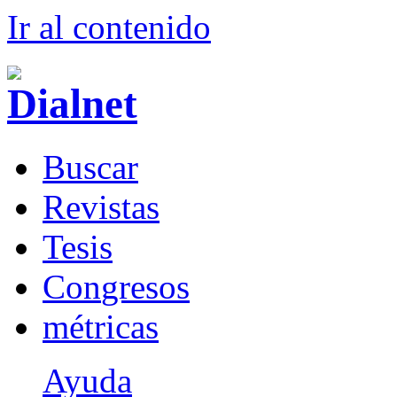
Ir al conteni
d
o
B
uscar
R
evistas
T
esis
Co
n
gresos
m
étricas
Ayuda