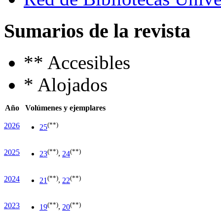
Sumarios de la revista
**
Accesibles
*
Alojados
Año
Volúmenes y ejemplares
(**)
2026
25
(**)
(**)
2025
23
,
24
(**)
(**)
2024
21
,
22
(**)
(**)
2023
19
,
20