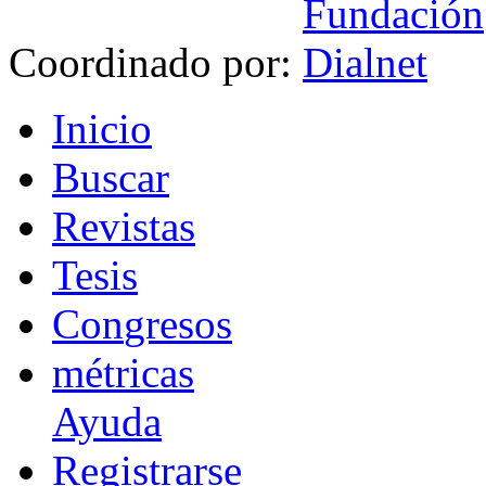
Coordinado por:
I
nicio
B
uscar
R
evistas
T
esis
Co
n
gresos
m
étricas
Ayuda
R
e
gistrarse