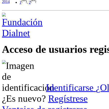
(**)
(**)
2014
1
,
2
Acceso de usuarios regi
Identificarse
¿Ol
¿Es nuevo?
Regístrese