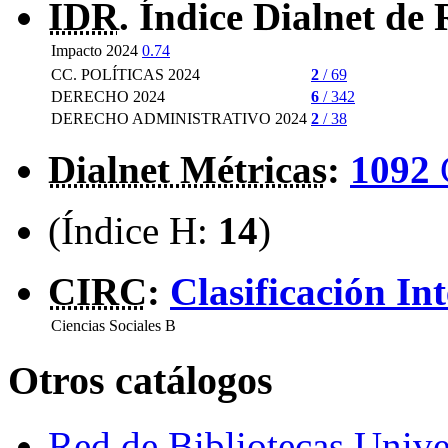
IDR
. Índice Dialnet de 
Impacto 2024
0.74
CC. POLÍTICAS 2024
2
/ 69
DERECHO 2024
6
/ 342
DERECHO ADMINISTRATIVO 2024
2
/ 38
Dialnet Métricas
:
1092
(Índice H:
14
)
CIRC
:
Clasificación In
Ciencias Sociales
B
Otros catálogos
Red de Bibliotecas Univer