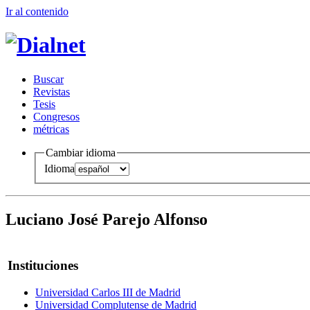
Ir al conteni
d
o
B
uscar
R
evistas
T
esis
Co
n
gresos
m
étricas
Cambiar idioma
Idioma
Luciano José Parejo Alfonso
Instituciones
Universidad Carlos III de Madrid
Universidad Complutense de Madrid