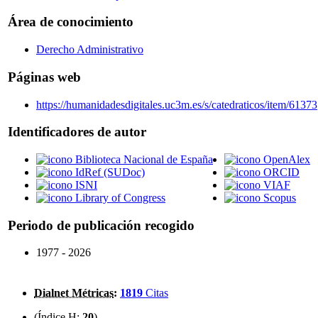
Área de conocimiento
Derecho Administrativo
Páginas web
https://humanidadesdigitales.uc3m.es/s/catedraticos/item/61373
Identificadores de autor
Biblioteca Nacional de España
OpenAlex
IdRef (SUDoc)
ORCID
ISNI
VIAF
Library of Congress
Scopus
Periodo de publicación recogido
1977 - 2026
Dialnet Métricas
:
1819
Citas
(Índice H:
20
)