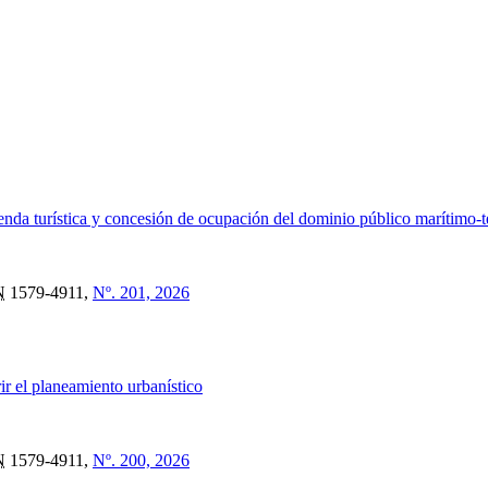
enda turística y concesión de ocupación del dominio público marítimo-te
N
1579-4911,
Nº. 201, 2026
rir el planeamiento urbanístico
N
1579-4911,
Nº. 200, 2026