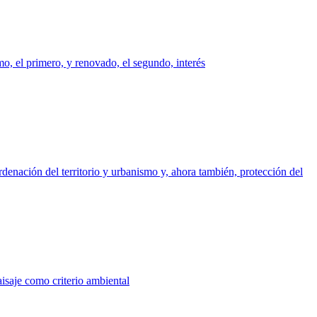
o, el primero, y renovado, el segundo, interés
denación del territorio y urbanismo y, ahora también, protección del
aisaje como criterio ambiental