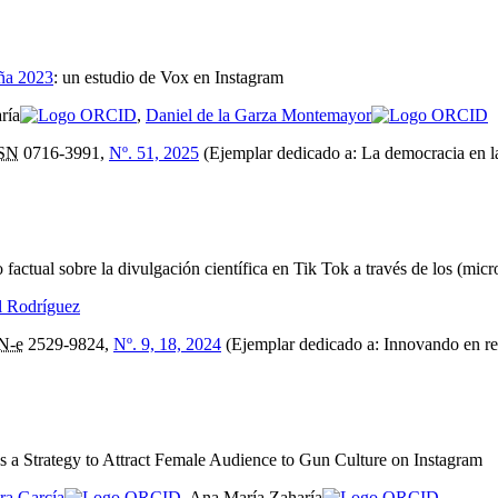
aña 2023
:
un estudio de Vox en Instagram
ría
,
Daniel de la Garza Montemayor
SN
0716-3991,
Nº. 51, 2025
(Ejemplar dedicado a: La democracia en la
 factual sobre la divulgación científica en Tik Tok a través de los (micr
l Rodríguez
N-e
2529-9824,
Nº. 9, 18, 2024
(Ejemplar dedicado a: Innovando en re
s a Strategy to Attract Female Audience to Gun Culture on Instagram
ra García
, Ana María Zaharía