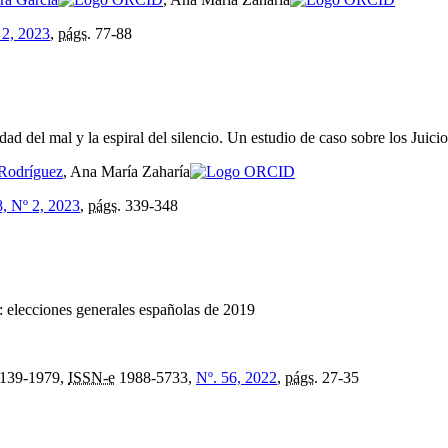
 2, 2023
,
págs.
77-88
idad del mal y la espiral del silencio. Un estudio de caso sobre los Jui
 Rodríguez
, Ana María Zaharía
8, Nº 2, 2023
,
págs.
339-348
:
elecciones generales españolas de 2019
139-1979,
ISSN-e
1988-5733,
Nº. 56, 2022
,
págs.
27-35