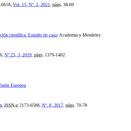
-0618,
Vol. 15, Nº. 2, 2021
,
págs.
38-69
ción científica. Estudio de caso
:
Academia y Mendeley
6,
Nº 25, 3, 2019
,
págs.
1379-1402
 Unión Europea
ón
,
ISSN-e
2173-6588,
Nº. 8, 2017
,
págs.
70-78