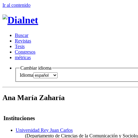
Ir al conteni
d
o
B
uscar
R
evistas
T
esis
Co
n
gresos
m
étricas
Cambiar idioma
Idioma
Ana María Zaharía
Instituciones
Universidad Rey Juan Carlos
(Departamento de Ciencias de la Comunicación y Sociolo