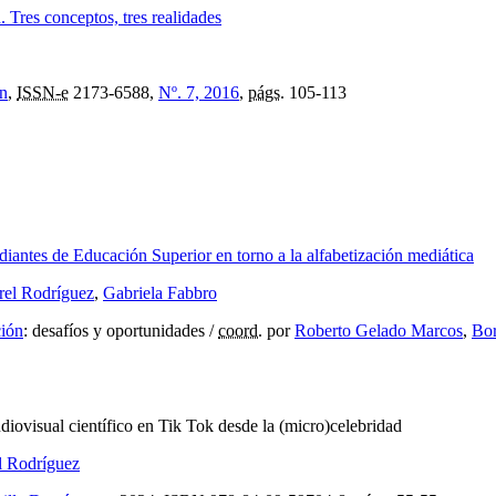
. Tres conceptos, tres realidades
ón
,
ISSN-e
2173-6588,
Nº. 7, 2016
,
págs.
105-113
udiantes de Educación Superior en torno a la alfabetización mediática
rel Rodríguez
,
Gabriela Fabbro
ción
:
desafíos y oportunidades
/
coord.
por
Roberto Gelado Marcos
,
Bor
diovisual científico en Tik Tok desde la (micro)celebridad
l Rodríguez