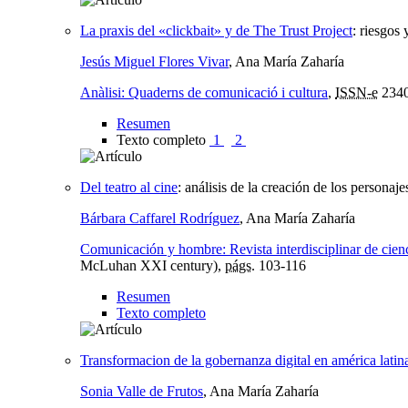
La praxis del «clickbait» y de The Trust Project
:
riesgos 
Jesús Miguel Flores Vivar
, Ana María Zaharía
Anàlisi: Quaderns de comunicació i cultura
,
ISSN-e
2340
Resumen
Texto completo
1
2
Del teatro al cine
:
análisis de la creación de los personaje
Bárbara Caffarel Rodríguez
, Ana María Zaharía
Comunicación y hombre: Revista interdisciplinar de cie
McLuhan XXI century),
págs.
103-116
Resumen
Texto completo
Transformacion de la gobernanza digital en américa latina
Sonia Valle de Frutos
, Ana María Zaharía