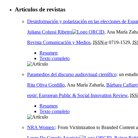
Artículos de revistas
Desinformación y polarización en las elecciones de Esp
Juliana Colussi Ribeiro
, Ana María Zaha
Revista Comunicación y Medios
,
ISSN-e
0719-1529,
IS
Resumen
Texto completo
Paramedios del discurso audiovisual científico
:
un estudio
Rita Oliva Gordillo
, Ana María Zaharía,
Bárbara Caffare
epsir: European Public & Social Innovation Review
,
ISS
Resumen
Texto completo
NRA Women:
:
From Victimization to Branded Content a
Leyre De Cepeda Aparicio
,
Rainer Rubi