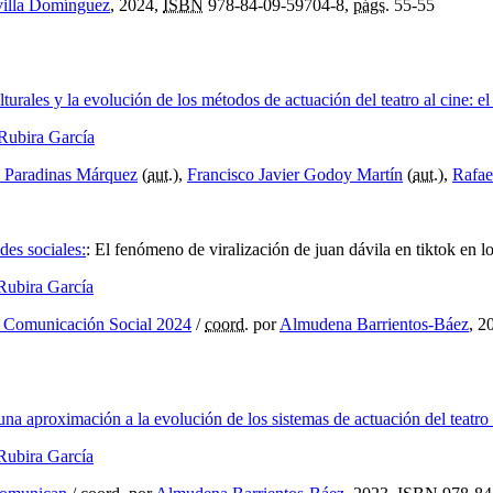
villa Domínguez
, 2024,
ISBN
978-84-09-59704-8,
págs.
55-55
turales y la evolución de los métodos de actuación del teatro al cine: el
Rubira García
 Paradinas Márquez
(
aut.
),
Francisco Javier Godoy Martín
(
aut.
),
Rafae
des sociales:
:
El fenómeno de viralización de juan dávila en tiktok en lo
Rubira García
de Comunicación Social 2024
/
coord.
por
Almudena Barrientos-Báez
, 2
: una aproximación a la evolución de los sistemas de actuación del teatro 
Rubira García