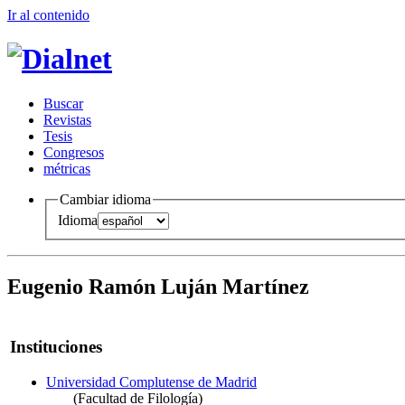
Ir al conteni
d
o
B
uscar
R
evistas
T
esis
Co
n
gresos
m
étricas
Cambiar idioma
Idioma
Eugenio Ramón Luján Martínez
Instituciones
Universidad Complutense de Madrid
(Facultad de Filología)