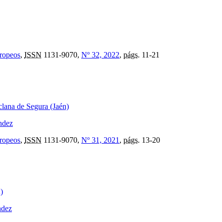
uropeos
,
ISSN
1131-9070,
Nº 32, 2022
,
págs.
11-21
iclana de Segura (Jaén)
ndez
uropeos
,
ISSN
1131-9070,
Nº 31, 2021
,
págs.
13-20
)
ndez