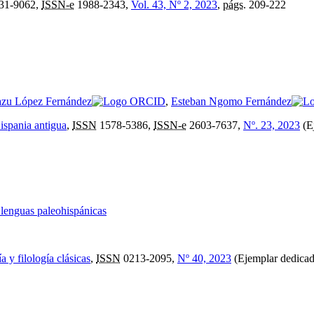
31-9062,
ISSN-e
1988-2343,
Vol. 43, Nº 2, 2023
,
págs.
209-222
zu López Fernández
,
Esteban Ngomo Fernández
Hispania antigua
,
ISSN
1578-5386,
ISSN-e
2603-7637,
Nº. 23, 2023
(E
 lenguas paleohispánicas
a y filología clásicas
,
ISSN
0213-2095,
Nº 40, 2023
(Ejemplar dedicado