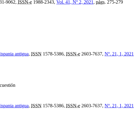
31-9062,
ISSN-e
1988-2343,
Vol. 41, Nº 2, 2021
,
págs.
275-279
Hispania antigua
,
ISSN
1578-5386,
ISSN-e
2603-7637,
Nº. 21, 1, 2021
 cuestión
Hispania antigua
,
ISSN
1578-5386,
ISSN-e
2603-7637,
Nº. 21, 1, 2021