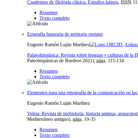
Cuadernos de filología clásica. Estudios latinos
,
ISSN
11
Resumen
Texto completo
Epigrafía funeraria de territorio oretano
Eugenio Ramón Luján Martínez
,
Aránza
Palaeohispánica: Revista sobre lenguas y culturas de la 
Paleohispánicas de Burdeos 2021),
págs.
115-134
Resumen
Texto completo
Elementos para una etnografía de la comunicación en las
Eugenio Ramón Luján Martínez
Veleia: Revista de prehistoria, historia antigua, arqueologí
Mediterráneo antiguo),
págs.
19-35
Resumen
Texto completo