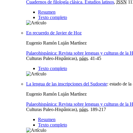
Cuadernos de filología clásica. Estudios latinos
,
ISSN
11
Resumen
Texto completo
En recuerdo de Javier de Hoz
Eugenio Ramón Luján Martínez
Palaeohispánica: Revista sobre lenguas y culturas de la 
Culturas Paleo-Hispânicas),
págs.
41-45
Texto completo
La lengua de las inscripciones del Sudoeste
:
estado de la
Eugenio Ramón Luján Martínez
Palaeohispánica: Revista sobre lenguas y culturas de la 
Culturas Paleo-Hispânicas),
págs.
189-217
Resumen
Texto completo