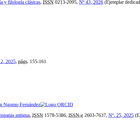
a y filología clásicas
,
ISSN
0213-2095,
Nº 43, 2026
(Ejemplar dedicado
12, 2025
,
págs.
155-161
an Ngomo Fernández
Hispania antigua
,
ISSN
1578-5386,
ISSN-e
2603-7637,
Nº. 25, 2025
(E