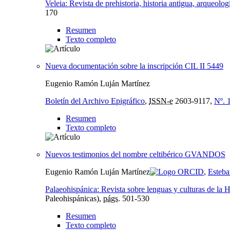
Veleia: Revista de prehistoria, historia antigua, arqueologí
170
Resumen
Texto completo
Nueva documentación sobre la inscripción CIL II 5449
Eugenio Ramón Luján Martínez
Boletín del Archivo Epigráfico
,
ISSN-e
2603-9117,
Nº. 
Resumen
Texto completo
Nuevos testimonios del nombre celtibérico GVANDOS
Eugenio Ramón Luján Martínez
,
Esteb
Palaeohispánica: Revista sobre lenguas y culturas de la 
Paleohispánicas),
págs.
501-530
Resumen
Texto completo