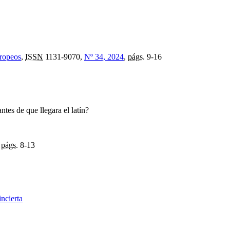
uropeos
,
ISSN
1131-9070,
Nº 34, 2024
,
págs.
9-16
ntes de que llegara el latín?
,
págs.
8-13
incierta