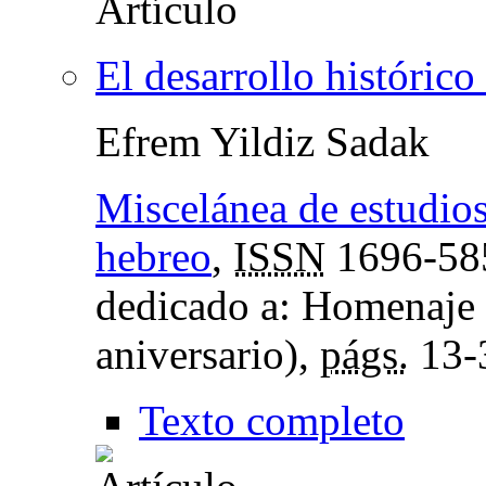
El desarrollo histórico
Efrem Yildiz Sadak
Miscelánea de estudios
hebreo
,
ISSN
1696-58
dedicado a: Homenaje a
aniversario),
págs.
13-
Texto completo