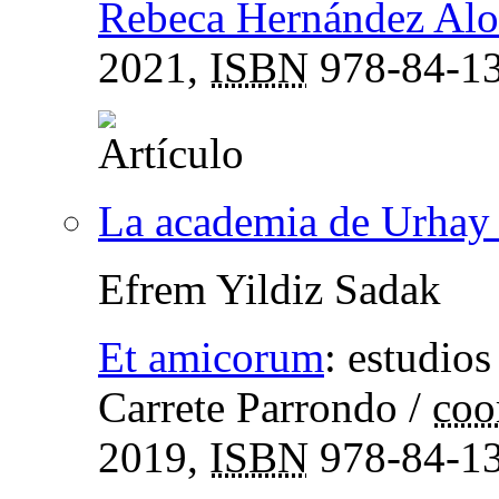
Rebeca Hernández Al
2021,
ISBN
978-84-13
La academia de Urhay
Efrem Yildiz Sadak
Et amicorum
:
estudios
Carrete Parrondo
/
coo
2019,
ISBN
978-84-13