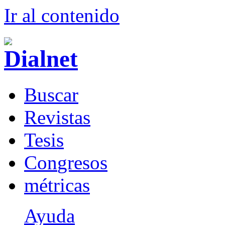
Ir al conteni
d
o
B
uscar
R
evistas
T
esis
Co
n
gresos
m
étricas
Ayuda