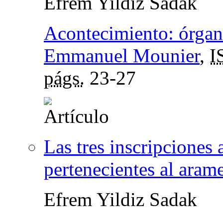
Efrem Yildiz Sadak
Acontecimiento: órgano
Emmanuel Mounier
,
I
págs.
23-27
Las tres inscripciones
pertenecientes al arame
Efrem Yildiz Sadak