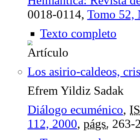
Helmántica: Revista de
0018-0114,
Tomo 52, 
Texto completo
Los asirio-caldeos, cri
Efrem Yildiz Sadak
Diálogo ecuménico
,
I
112, 2000
,
págs.
263-