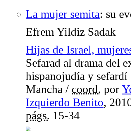
La mujer semita
:
su ev
Efrem Yildiz Sadak
Hijas de Israel, mujere
Sefarad al drama del ex
hispanojudía y sefardí
Mancha
/
coord.
por
Y
Izquierdo Benito
, 201
págs.
15-34