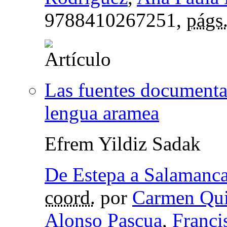
9788410267251,
págs
Las fuentes documental
lengua aramea
Efrem Yildiz Sadak
De Estepa a Salamanc
coord.
por
Carmen Qui
Alonso Pascua
,
Franci