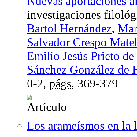
Nuevas aportaciones al
investigaciones filológ
Bartol Hernández
,
Mar
Salvador Crespo Matel
Emilio Jesús Prieto de
Sánchez González de 
0-2,
págs.
369-379
Los arameísmos en la l