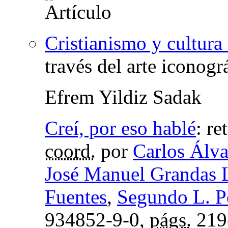
Cristianismo y cultura 
través del arte iconogr
Efrem Yildiz Sadak
Creí, por eso hablé
:
re
coord.
por
Carlos Álva
José Manuel Grandas 
Fuentes
,
Segundo L. P
934852-9-0,
págs.
219