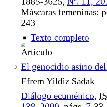
1885-3625,
Nº. 11, 20
Máscaras femeninas: p
243
Texto completo
El genocidio asirio de
Efrem Yildiz Sadak
Diálogo ecuménico
,
I
138, 2009
,
págs.
7-33