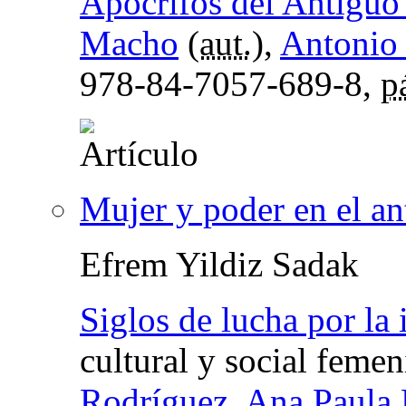
Apócrifos del Antiguo
Macho
(
aut.
),
Antonio 
978-84-7057-689-8,
p
Mujer y poder en el a
Efrem Yildiz Sadak
Siglos de lucha por la
cultural y social feme
Rodríguez
,
Ana Paula 