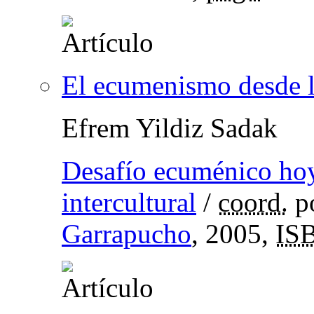
El ecumenismo desde la
Efrem Yildiz Sadak
Desafío ecuménico hoy
intercultural
/
coord.
p
Garrapucho
, 2005,
IS