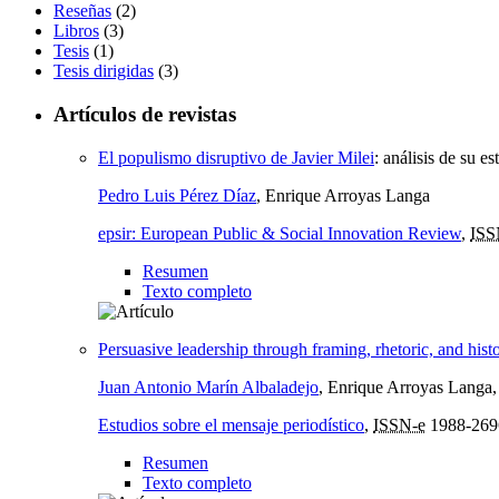
Reseñas
(2)
Libros
(3)
Tesis
(1)
Tesis dirigidas
(3)
Artículos de revistas
El populismo disruptivo de Javier Milei
:
análisis de su es
Pedro Luis Pérez Díaz
, Enrique Arroyas Langa
epsir: European Public & Social Innovation Review
,
ISS
Resumen
Texto completo
Persuasive leadership through framing, rhetoric, and hist
Juan Antonio Marín Albaladejo
, Enrique Arroyas Langa
Estudios sobre el mensaje periodístico
,
ISSN-e
1988-269
Resumen
Texto completo