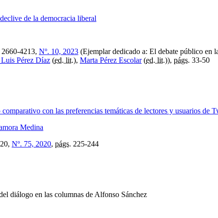
declive de la democracia liberal
2660-4213,
Nº. 10, 2023
(Ejemplar dedicado a: El debate público en l
 Luis Pérez Díaz
(
ed. lit.
),
Marta Pérez Escolar
(
ed. lit.
)),
págs.
33-50
comparativo con las preferencias temáticas de lectores y usuarios de T
amora Medina
20,
Nº. 75, 2020
,
págs.
225-244
 del diálogo en las columnas de Alfonso Sánchez