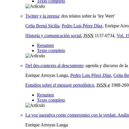
Texto completo
Twitter y la prensa
:
dos relatos sobre la ‘ley Wert’
Celia Berná Sicilia
,
Pedro Luis Pérez Díaz
, Enrique Arr
Historia y comunicación social
,
ISSN
1137-0734,
Vol. 1
Resumen
Texto completo
Del des-contexto al descontento
:
agenda y discurso de la
Enrique Arroyas Langa,
Pedro Luis Pérez Díaz
,
Celia Be
Estudios sobre el mensaje periodístico
,
ISSN-e
1988-269
Resumen
Texto completo
La voz narrativa como compromiso con la verdad. Anális
Enrique Arroyas Langa