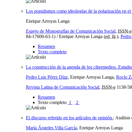
Los populismos como ideologías de la polarización en el 
Enrique Arroyas Langa
Espejo de Monografías de Comunicación Social
,
ISSN-e
84-17600-63-1) / Enrique Arroyas Langa (
ed. lit.
),
Pedro
Resumen
Texto completo
La construcción de la agenda de los cibermedios. Estudio 
Pedro Luis Pérez Díaz
, Enrique Arroyas Langa,
Rocío Z
Revista Latina de Comunicación Social
,
ISSN-e
1138-58
Resumen
Texto completo
1
2
El discurso referido en los artículos de opinión.
:
Análisis
María Ángeles Villa García
, Enrique Arroyas Langa