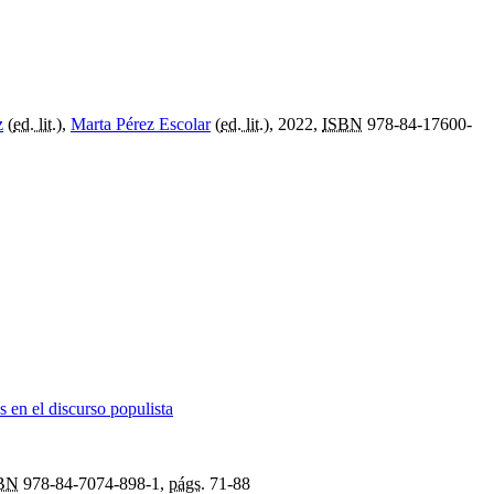
z
(
ed. lit.
),
Marta Pérez Escolar
(
ed. lit.
), 2022,
ISBN
978-84-17600-
 en el discurso populista
BN
978-84-7074-898-1,
págs.
71-88