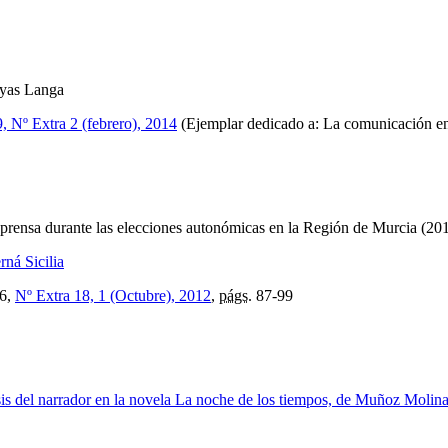
oyas Langa
9, Nº Extra 2 (febrero), 2014
(Ejemplar dedicado a: La comunicación en 
 prensa durante las elecciones autonómicas en la Región de Murcia (20
rná Sicilia
6,
Nº Extra 18, 1 (Octubre), 2012
,
págs.
87-99
is del narrador en la novela La noche de los tiempos, de Muñoz Molin