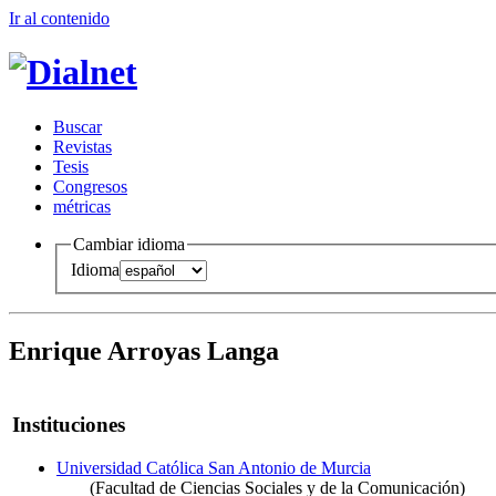
Ir al conteni
d
o
B
uscar
R
evistas
T
esis
Co
n
gresos
m
étricas
Cambiar idioma
Idioma
Enrique Arroyas Langa
Instituciones
Universidad Católica San Antonio de Murcia
(Facultad de Ciencias Sociales y de la Comunicación)