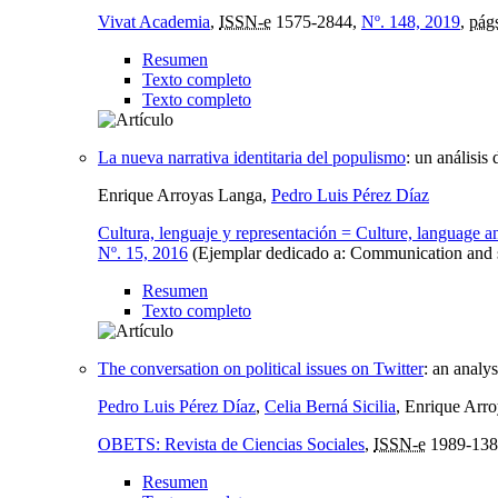
Vivat Academia
,
ISSN-e
1575-2844,
Nº. 148, 2019
,
pág
Resumen
Texto completo
Texto completo
La nueva narrativa identitaria del populismo
:
un análisis
Enrique Arroyas Langa,
Pedro Luis Pérez Díaz
Cultura, lenguaje y representación = Culture, language and
Nº. 15, 2016
(Ejemplar dedicado a: Communication and 
Resumen
Texto completo
The conversation on political issues on Twitter
:
an analys
Pedro Luis Pérez Díaz
,
Celia Berná Sicilia
, Enrique Arr
OBETS: Revista de Ciencias Sociales
,
ISSN-e
1989-138
Resumen