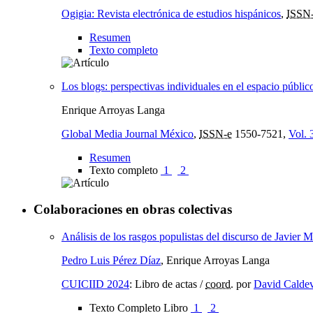
Ogigia: Revista electrónica de estudios hispánicos
,
ISSN
Resumen
Texto completo
Los blogs: perspectivas individuales en el espacio públic
Enrique Arroyas Langa
Global Media Journal México
,
ISSN-e
1550-7521,
Vol. 
Resumen
Texto completo
1
2
Colaboraciones en obras colectivas
Análisis de los rasgos populistas del discurso de Javier M
Pedro Luis Pérez Díaz
, Enrique Arroyas Langa
CUICIID 2024
:
Libro de actas
/
coord.
por
David Calde
Texto Completo Libro
1
2