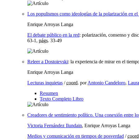
Los populismos como ideologías de la polarización en el 
Enrique Arroyas Langa
El debate público en la red
:
polarización, consenso y disc
63-1,
págs.
33-49
Releer a Dostoievski
:
la experiencia de mirar en el tiemp
Enrique Arroyas Langa
Lecturas inquietas
/
coord.
por
Antonio Candeloro
,
Laur
Resumen
Texto Completo Libro
Creadores de sentimiento político. Una conexión entre l
Victoria Fernández Ilundain
, Enrique Arroyas Langa
Medios y comunicación en tiempos de posverdad
/
coord