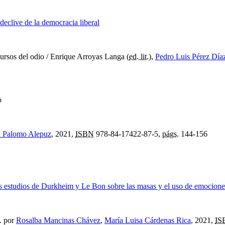
declive de la democracia liberal
ursos del odio
/ Enrique Arroyas Langa (
ed. lit.
),
Pedro Luis Pérez Día
o
a Palomo Alepuz
, 2021,
ISBN
978-84-17422-87-5,
págs.
144-156
os estudios de Durkheim y Le Bon sobre las masas y el uso de emociones
.
por
Rosalba Mancinas Chávez
,
María Luisa Cárdenas Rica
, 2021,
IS