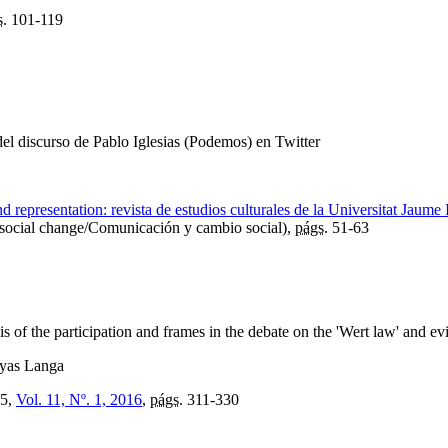
s.
101-119
 del discurso de Pablo Iglesias (Podemos) en Twitter
 representation: revista de estudios culturales de la Universitat Jaume I
social change/Comunicación y cambio social),
págs.
51-63
is of the participation and frames in the debate on the 'Wert law' and ev
oyas Langa
5,
Vol. 11, Nº. 1, 2016
,
págs.
311-330