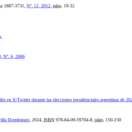
-e
1887-3731,
Nº. 12, 2012
,
págs.
19-32
o.
3, Nº. 6, 2006
ilei en X/Twitter durante las elecciones presidenciales argentinas de 20
villa Domínguez
, 2024,
ISBN
978-84-09-59704-8,
págs.
150-150