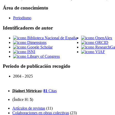
Área de conocimiento
Periodismo
Identificadores de autor
Biblioteca Nacional de España
OpenAlex
Dimensions
ORCID
Google Scholar
ResearchGa
ISNI
VIAF
Library of Congress
Periodo de publicación recogido
2004 - 2025
Dialnet Métricas
:
81
Citas
(Índice H:
5
)
Artículos de revistas
(11)
Colaboraciones en obras colectivas
(23)