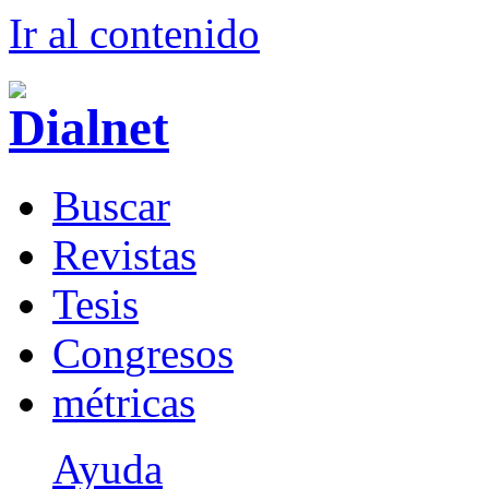
Ir al conteni
d
o
B
uscar
R
evistas
T
esis
Co
n
gresos
m
étricas
Ayuda