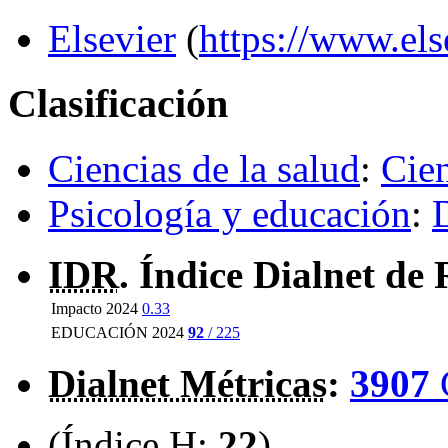
Elsevier
(
https://www.els
Clasificación
Ciencias de la salud
:
Cien
Psicología y educación
:
D
IDR
. Índice Dialnet de 
Impacto 2024
0.33
EDUCACIÓN 2024
92
/ 225
Dialnet Métricas
:
3907
(Índice H:
22
)