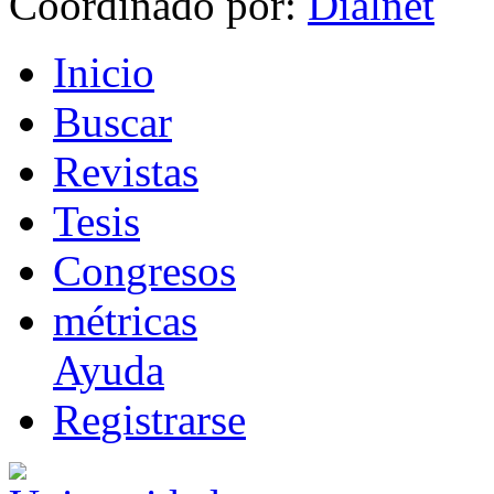
Coordinado por:
I
nicio
B
uscar
R
evistas
T
esis
Co
n
gresos
m
étricas
Ayuda
R
e
gistrarse