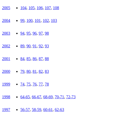
2005
104
,
105
,
106
,
107
,
108
2004
99
,
100
,
101
,
102
,
103
2003
94
,
95
,
96
,
97
,
98
2002
89
,
90
,
91
,
92
,
93
2001
84
,
85
,
86
,
87
,
88
2000
79
,
80
,
81
,
82
,
83
1999
74
,
75
,
76
,
77
,
78
1998
64-65
,
66-67
,
68-69
,
70-71
,
72-73
1997
56-57
,
58-59
,
60-61
,
62-63