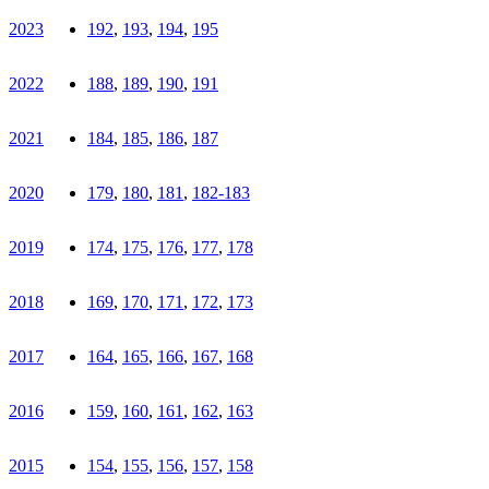
2023
192
,
193
,
194
,
195
2022
188
,
189
,
190
,
191
2021
184
,
185
,
186
,
187
2020
179
,
180
,
181
,
182-183
2019
174
,
175
,
176
,
177
,
178
2018
169
,
170
,
171
,
172
,
173
2017
164
,
165
,
166
,
167
,
168
2016
159
,
160
,
161
,
162
,
163
2015
154
,
155
,
156
,
157
,
158