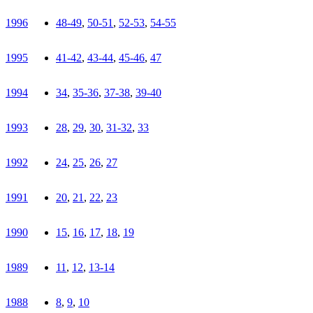
1996
48-49
,
50-51
,
52-53
,
54-55
1995
41-42
,
43-44
,
45-46
,
47
1994
34
,
35-36
,
37-38
,
39-40
1993
28
,
29
,
30
,
31-32
,
33
1992
24
,
25
,
26
,
27
1991
20
,
21
,
22
,
23
1990
15
,
16
,
17
,
18
,
19
1989
11
,
12
,
13-14
1988
8
,
9
,
10