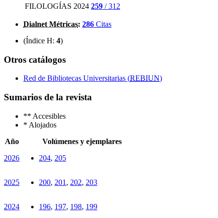
FILOLOGÍAS 2024
259
/ 312
Dialnet Métricas
:
286
Citas
(Índice H:
4
)
Otros catálogos
Red de Bibliotecas Universitarias (
REBIUN
)
Sumarios de la revista
**
Accesibles
*
Alojados
Año
Volúmenes y ejemplares
2026
204
,
205
2025
200
,
201
,
202
,
203
2024
196
,
197
,
198
,
199