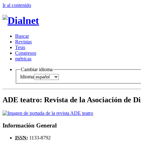
Ir al conteni
d
o
B
uscar
R
evistas
T
esis
Co
n
gresos
m
étricas
Cambiar idioma
Idioma
ADE teatro
:
Revista de la Asociación de D
Información General
ISSN
:
1133-8792