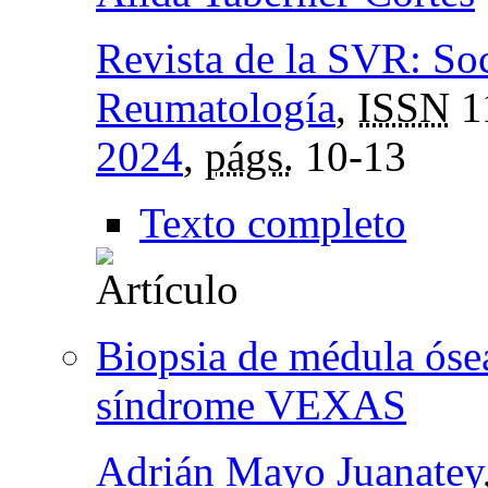
Revista de la SVR: So
Reumatología
,
ISSN
1
2024
,
págs.
10-13
Texto completo
Biopsia de médula ósea
síndrome VEXAS
Adrián Mayo Juanatey