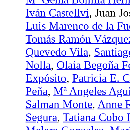
Iván Castellvi
, Juan J
Luis Marenco de la Fu
Tomás Ramón Vázquez
Quevedo Vila
,
Santia
Nolla
,
Olaia Begoña Fe
Expósito
,
Patricia E. C
Peña
,
Mª Angeles Agu
Salman Monte
,
Anne R
Segura
,
Tatiana Cobo 