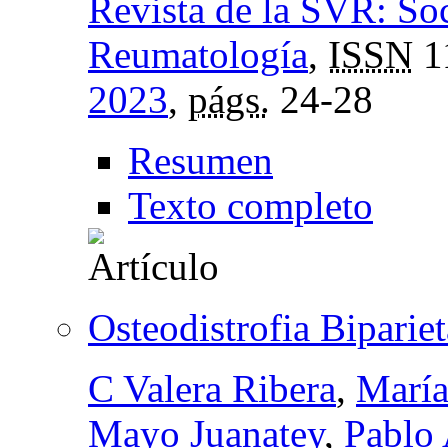
Revista de la SVR: So
Reumatología
,
ISSN
1
2023
,
págs.
24-28
Resumen
Texto completo
Osteodistrofia Bipariet
C Valera Ribera
,
María
Mayo Juanatey
,
Pablo 