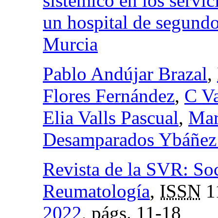
sistémico en los servic
un hospital de segundo 
Murcia
Pablo Andújar Brazal
,
Flores Fernández
,
C Va
Elia Valls Pascual
,
Mar
Desamparados Ybáñez
Revista de la SVR: So
Reumatología
,
ISSN
1
2022
,
págs.
11-18