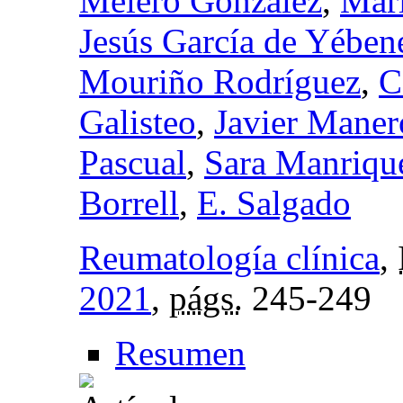
Melero Gonzalez
,
Marí
Jesús García de Yében
Mouriño Rodríguez
,
C
Galisteo
,
Javier Maner
Pascual
,
Sara Manrique
Borrell
,
E. Salgado
Reumatología clínica
,
2021
,
págs.
245-249
Resumen