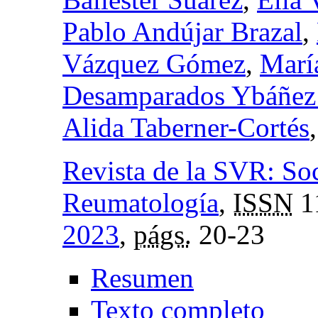
Pablo Andújar Brazal
,
Vázquez Gómez
,
Marí
Desamparados Ybáñez
Alida Taberner-Cortés
Revista de la SVR: So
Reumatología
,
ISSN
1
2023
,
págs.
20-23
Resumen
Texto completo