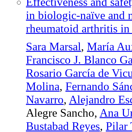
Effectiveness and safe
in biologic-naïve and 
rheumatoid arthritis in
Sara Marsal
,
María Aux
Francisco J. Blanco Ga
Rosario García de Vic
Molina
,
Fernando Sán
Navarro
,
Alejandro Es
Alegre Sancho,
Ana Ur
Bustabad Reyes
,
Pilar