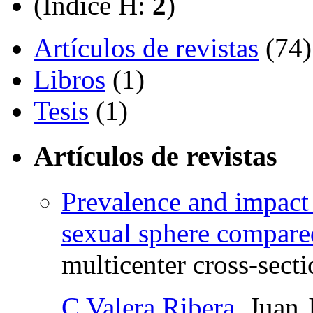
(Índice H:
2
)
Artículos de revistas
(74)
Libros
(1)
Tesis
(1)
Artículos de revistas
Prevalence and impact 
sexual sphere compared
multicenter cross-secti
C Valera Ribera
, Juan