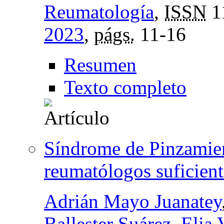
Reumatología
,
ISSN
1
2023
,
págs.
11-16
Resumen
Texto completo
Síndrome de Pinzamien
reumatólogos suficien
Adrián Mayo Juanatey
Ballester Suárez
,
Elia 