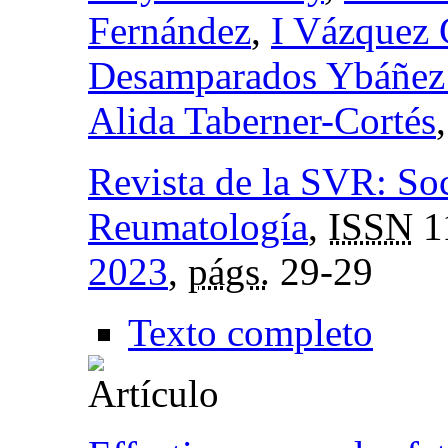
Fernández
,
I Vázquez
Desamparados Ybáñez
Alida Taberner-Cortés
Revista de la SVR: So
Reumatología
,
ISSN
1
2023
,
págs.
29-29
Texto completo