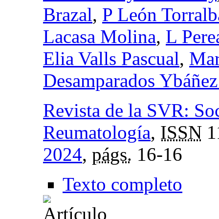
Brazal
,
P León Torralb
Lacasa Molina
,
L Pere
Elia Valls Pascual
,
Mar
Desamparados Ybáñez
Revista de la SVR: So
Reumatología
,
ISSN
1
2024
,
págs.
16-16
Texto completo