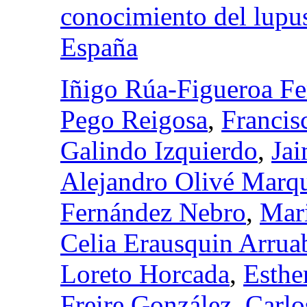
conocimiento del lupus
España
Iñigo Rúa-Figueroa Fe
Pego Reigosa
,
Francis
Galindo Izquierdo
,
Ja
Alejandro Olivé Marq
Fernández Nebro
,
Mar
Celia Erausquin Arrua
Loreto Horcada
,
Esther
Freire González
,
Carlo