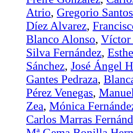
Atrio
,
Gregorio Santos
Díez Alvarez
,
Francisc
Blanco Alonso
,
Víctor
Silva Fernández
,
Esthe
Sánchez
,
José Ángel H
Gantes Pedraza
,
Blanc
Pérez Venegas
,
Manuel
Zea
,
Mónica Fernández
Carlos Marras Fernán
Mª Gema Bonilla Her