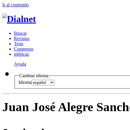
Ir al conteni
d
o
B
uscar
R
evistas
T
esis
Co
n
gresos
m
étricas
Ayuda
Cambiar idioma
Idioma
Juan José Alegre Sanch