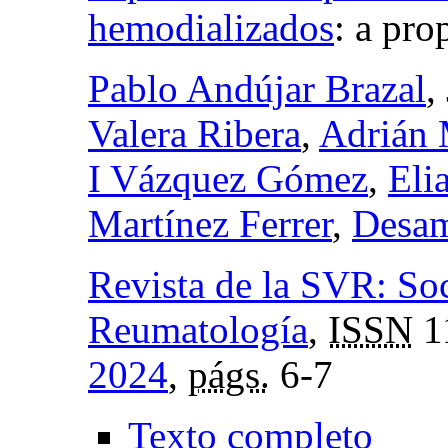
hemodializados
:
a pro
Pablo Andújar Brazal
,
Valera Ribera
,
Adrián 
I Vázquez Gómez
,
Eli
Martínez Ferrer
,
Desam
Revista de la SVR: So
Reumatología
,
ISSN
1
2024
,
págs.
6-7
Texto completo