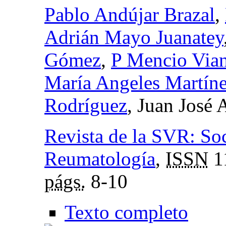
Pablo Andújar Brazal
,
Adrián Mayo Juanatey
Gómez
,
P Mencio Via
María Angeles Martíne
Rodríguez
, Juan José
Revista de la SVR: So
Reumatología
,
ISSN
1
págs.
8-10
Texto completo