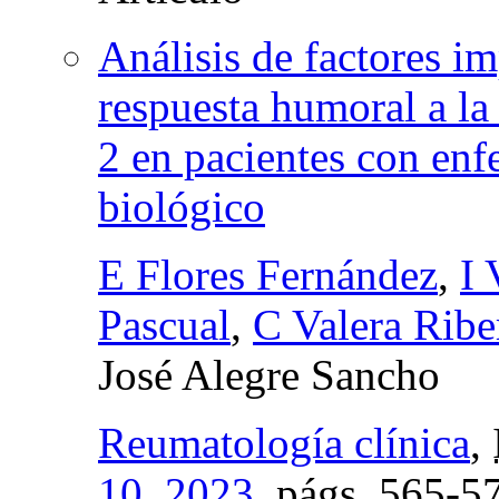
Análisis de factores im
respuesta humoral a l
2 en pacientes con enf
biológico
E Flores Fernández
,
I
Pascual
,
C Valera Ribe
José Alegre Sancho
Reumatología clínica
,
10, 2023
,
págs.
565-5