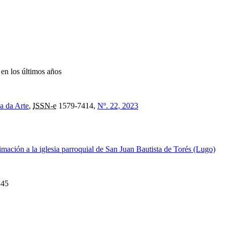
 en los últimos años
a da Arte
,
ISSN-e
1579-7414,
Nº. 22, 2023
imación a la iglesia parroquial de San Juan Bautista de Torés (Lugo)
245