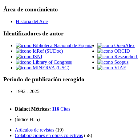
Área de conocimiento
Historia del Arte
Identificadores de autor
Biblioteca Nacional de España
OpenAlex
IdRef (SUDoc)
ORCID
ISNI
Researcher
Library of Congress
Scopus
MINERVA (USC)
VIAF
Periodo de publicación recogido
1992 - 2025
Dialnet Métricas
:
116
Citas
(Índice H:
5
)
Artículos de revistas
(19)
Colaboraciones en obras colectivas
(58)