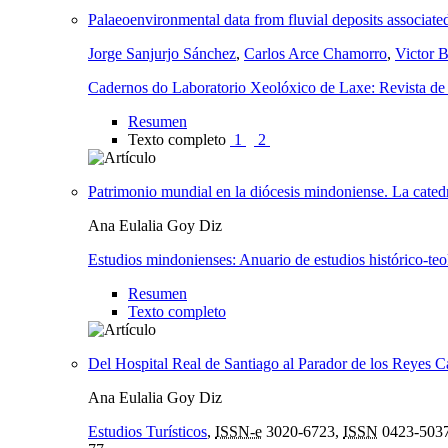
Palaeoenvironmental data from fluvial deposits associated
Jorge Sanjurjo Sánchez
,
Carlos Arce Chamorro
,
Victor B
Cadernos do Laboratorio Xeolóxico de Laxe: Revista de x
Resumen
Texto completo
1
2
Patrimonio mundial en la diócesis mindoniense. La cat
Ana Eulalia Goy Diz
Estudios mindonienses: Anuario de estudios histórico-te
Resumen
Texto completo
Del Hospital Real de Santiago al Parador de los Reyes Ca
Ana Eulalia Goy Diz
Estudios Turísticos
,
ISSN-e
3020-6723,
ISSN
0423-503