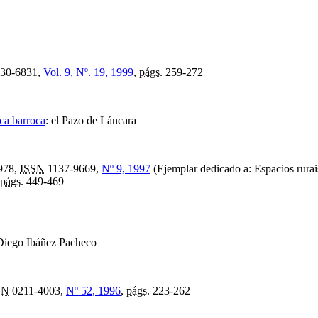
30-6831,
Vol. 9, Nº. 19, 1999
,
págs.
259-272
ca barroca
:
el Pazo de Láncara
978,
ISSN
1137-9669,
Nº 9, 1997
(Ejemplar dedicado a: Espacios rurai
págs.
449-469
Diego Ibáñez Pacheco
SN
0211-4003,
Nº 52, 1996
,
págs.
223-262