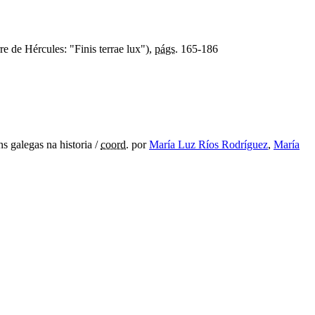
e de Hércules: "Finis terrae lux"),
págs.
165-186
s galegas na historia /
coord.
por
María Luz Ríos Rodríguez
,
María