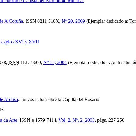
 inclusión en la lista del Patrimonio Mundial
 de A Coruña
,
ISSN
0211-318X,
Nº 20, 2009
(Ejemplar dedicado a: Torr
os siglos XVI y XVII
978,
ISSN
1137-9669,
Nº 15, 2004
(Ejemplar dedicado a: As Institución
 de Arousa
:
nuevos datos sobre la Capilla del Rosario
iz
a da Arte
,
ISSN-e
1579-7414,
Vol. 2, Nº. 2, 2003
,
págs.
227-250