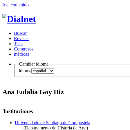
Ir al conteni
d
o
B
uscar
R
evistas
T
esis
Co
n
gresos
m
étricas
Cambiar idioma
Idioma
Ana Eulalia Goy Diz
Instituciones
Universidade de Santiago de Compostela
(Departamento de Historia da Arte)