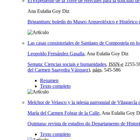
El expediente de la Torre de Hércules para la solicitud de
Ana Eulalia Goy Diz
Brigantium: boletín do Museo Arqueolóxico e Histórico
Las casas consistoriales de Santiago de Compostela en l
Leopoldo Fernández Gasalla
, Ana Eulalia Goy Diz
Semata: Ciencias sociais e humanidades
,
ISSN-e
2255-5
del Carmen Saavedra Vázquez
),
págs.
545-586
Resumen
Texto completo
Melchor de Velasco y la iglesia parroquial de Vilagarcía
María del Carmen Folgar de la Calle
, Ana Eulalia Goy D
Quintana: revista de estudios do Departamento de Histori
Texto completo