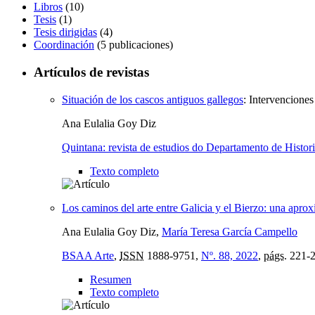
Libros
(10)
Tesis
(1)
Tesis dirigidas
(4)
Coordinación
(5 publicaciones)
Artículos de revistas
Situación de los cascos antiguos gallegos
:
Intervenciones
Ana Eulalia Goy Diz
Quintana: revista de estudios do Departamento de Histori
Texto completo
Los caminos del arte entre Galicia y el Bierzo: una aprox
Ana Eulalia Goy Diz,
María Teresa García Campello
BSAA Arte
,
ISSN
1888-9751,
Nº. 88, 2022
,
págs.
221-
Resumen
Texto completo