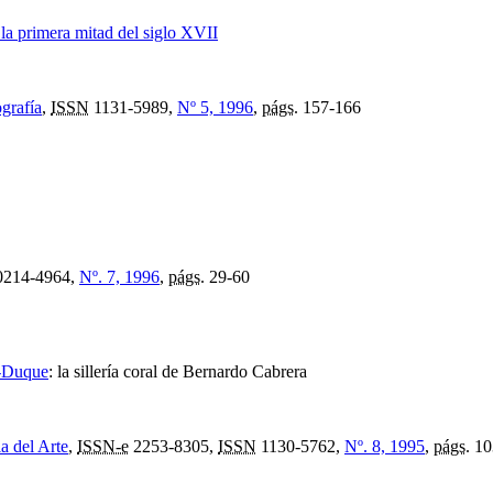
 la primera mitad del siglo XVII
grafía
,
ISSN
1131-5989,
Nº 5, 1996
,
págs.
157-166
214-4964,
Nº. 7, 1996
,
págs.
29-60
e-Duque
:
la sillería coral de Bernardo Cabrera
a del Arte
,
ISSN-e
2253-8305,
ISSN
1130-5762,
Nº. 8, 1995
,
págs.
10