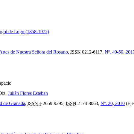
Magoi de Lugo (1858-1972)
Artes de Nuestra Señora del Rosario
,
ISSN
0212-6117,
Nº. 49-50, 201
espacio
Diz,
Julián Flores Esteban
ad de Granada
,
ISSN-e
2659-9295,
ISSN
2174-8063,
Nº. 20, 2010
(Eje