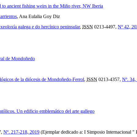
 to ancient fishing weirs in the Miño river, NW Iberia
arrientos
, Ana Eulalia Goy Diz
eoloxía galega e do hercínico peninsular
,
ISSN
0213-4497,
Nº 42, 20
edral de Mondoñedo
ológicos de la diócesis de Mondoñedo-Ferrol
,
ISSN
0213-4357,
Nº. 34,
tólicos. Un edificio emblemático del arte gallego
7,
Nº. 217-218, 2019
(Ejemplar dedicado a: I Simposio Internacional " P