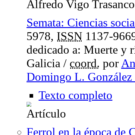
Alfredo Vigo Trasanco
Semata: Ciencias soci
5978,
ISSN
1137-966
dedicado a: Muerte y ri
Galicia /
coord.
por
An
Domingo L. González
Texto completo
Ferrol en la época de 