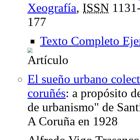
Xeografía
,
ISSN
1131
177
Texto Completo Eje
El sueño urbano colect
coruñés
:
a propósito d
de urbanismo" de Sant
A Coruña en 1928