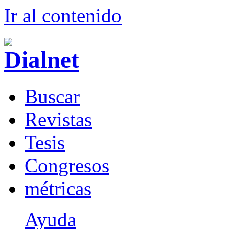
Ir al conteni
d
o
B
uscar
R
evistas
T
esis
Co
n
gresos
m
étricas
Ayuda