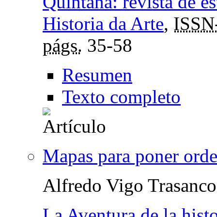
Quintana: revista de e
Historia da Arte
,
ISSN
págs.
35-58
Resumen
Texto completo
Mapas para poner ord
Alfredo Vigo Trasanco
La Aventura de la histo