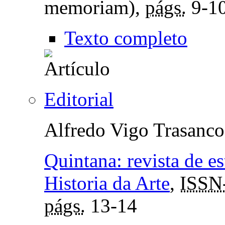
memoriam),
págs.
9-1
Texto completo
Editorial
Alfredo Vigo Trasanco
Quintana: revista de e
Historia da Arte
,
ISSN
págs.
13-14