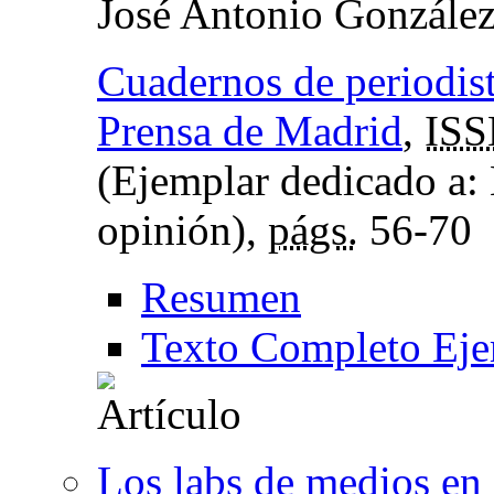
José Antonio Gonzále
Cuadernos de periodista
Prensa de Madrid
,
IS
(Ejemplar dedicado a:
opinión),
págs.
56-70
Resumen
Texto Completo Eje
Los labs de medios en 