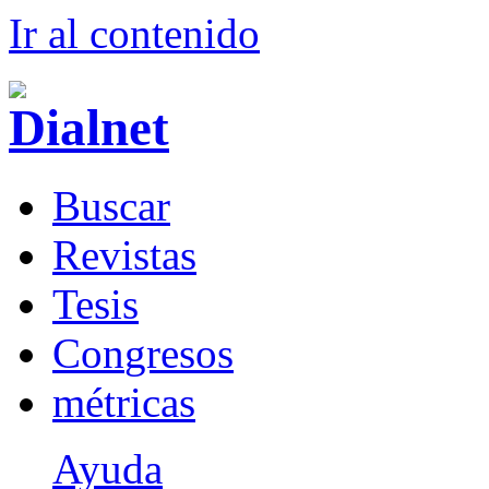
Ir al conteni
d
o
B
uscar
R
evistas
T
esis
Co
n
gresos
m
étricas
Ayuda