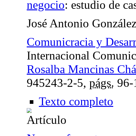
negocio
:
estudio de ca
José Antonio Gonzále
Comunicracia y Desarr
Internacional Comunic
Rosalba Mancinas Ch
945243-2-5,
págs.
96-
Texto completo