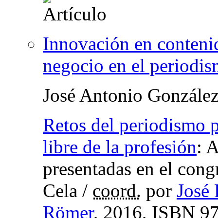
Innovación en conteni
negocio en el periodi
José Antonio Gonzále
Retos del periodismo p
libre de la profesión
:
A
presentadas en el con
Cela
/
coord.
por
José
Römer
, 2016,
ISBN
97