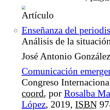
Enseñanza del period
Análisis de la situació
José Antonio Gonzále
Comunicación emerge
Congreso Internacion
coord.
por
Rosalba Ma
López
, 2019,
ISBN
97