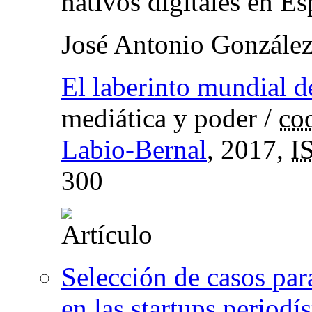
nativos digitales en E
José Antonio Gonzále
El laberinto mundial d
mediática y poder
/
co
Labio-Bernal
, 2017,
I
300
Selección de casos par
en las startups periodí