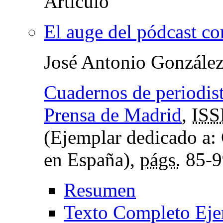
El auge del pódcast co
José Antonio Gonzále
Cuadernos de periodista
Prensa de Madrid
,
IS
(Ejemplar dedicado a: 
en España),
págs.
85-9
Resumen
Texto Completo Eje