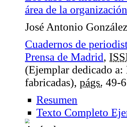
área de la organización
José Antonio Gonzále
Cuadernos de periodista
Prensa de Madrid
,
IS
(Ejemplar dedicado a: 
fabricadas),
págs.
49-6
Resumen
Texto Completo Eje