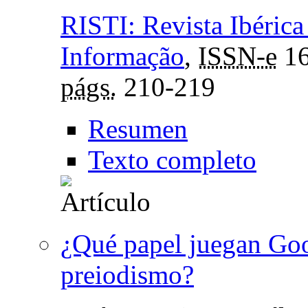
RISTI: Revista Ibérica
Informação
,
ISSN-e
16
págs.
210-219
Resumen
Texto completo
¿Qué papel juegan Goo
preiodismo?