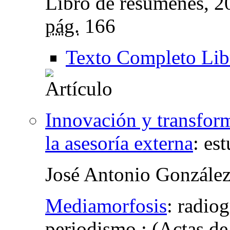
Libro de resúmenes
, 
pág.
166
Texto Completo Lib
Innovación y transform
la asesoría externa
:
est
José Antonio Gonzále
Mediamorfosis
:
radiog
periodismo : (Actas de