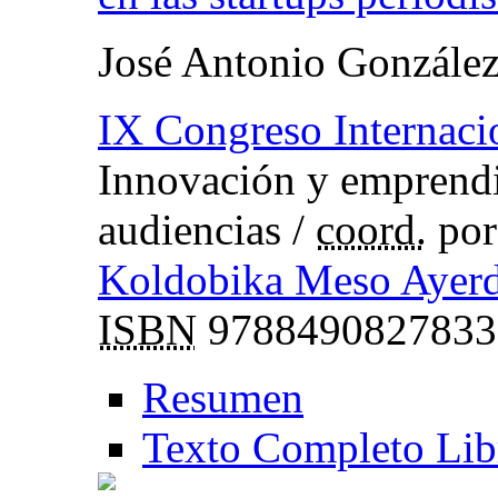
José Antonio Gonzále
IX Congreso Internaci
Innovación y emprendim
audiencias
/
coord.
po
Koldobika Meso Ayerd
ISBN
9788490827833
Resumen
Texto Completo Lib