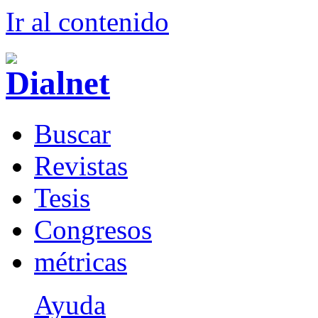
Ir al conteni
d
o
B
uscar
R
evistas
T
esis
Co
n
gresos
m
étricas
Ayuda