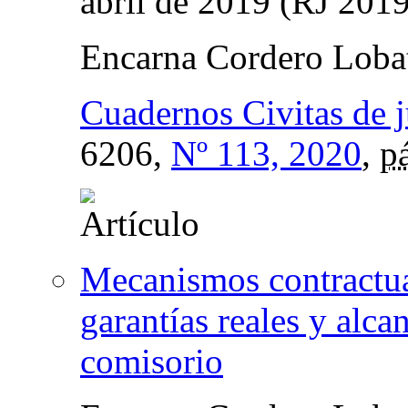
abril de 2019 (RJ 201
Encarna Cordero Loba
Cuadernos Civitas de j
6206,
Nº 113, 2020
,
p
Mecanismos contractual
garantías reales y alca
comisorio