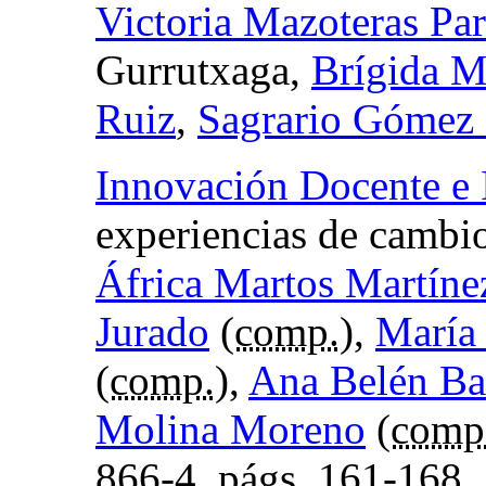
Victoria Mazoteras Pa
Gurrutxaga,
Brígida M
Ruiz
,
Sagrario Gómez 
Innovación Docente e 
experiencias de cambi
África Martos Martíne
Jurado
(
comp.
),
María
(
comp.
),
Ana Belén Ba
Molina Moreno
(
comp
866-4,
págs.
161-168