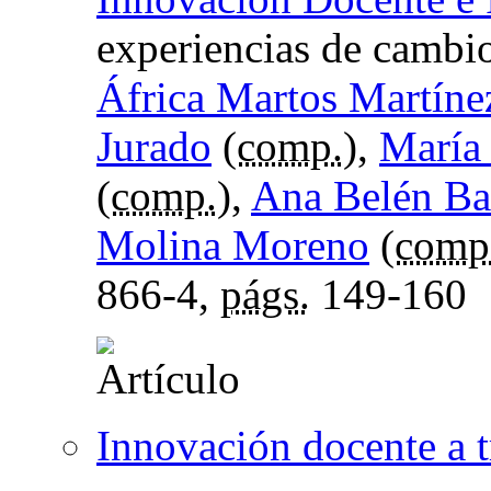
experiencias de cambi
África Martos Martíne
Jurado
(
comp.
),
María
(
comp.
),
Ana Belén Ba
Molina Moreno
(
comp
866-4,
págs.
149-160
Innovación docente a t