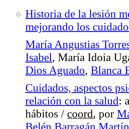
Historia de la lesión m
mejorando los cuidado
María Angustias Torre
Isabel
, María Idoia Ug
Dios Aguado
,
Blanca E
Cuidados, aspectos psi
relación con la salud
:
hábitos
/
coord.
por
Ma
Belén Barragán Martí