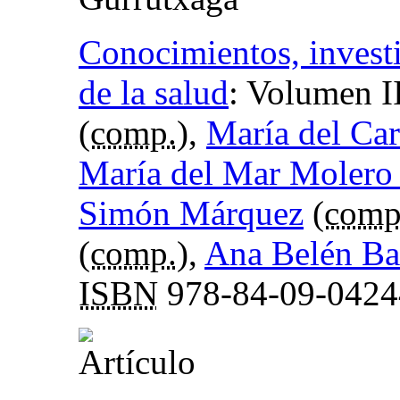
Conocimientos, investi
de la salud
:
Volumen I
(
comp.
),
María del Ca
María del Mar Molero
Simón Márquez
(
comp
(
comp.
),
Ana Belén Ba
ISBN
978-84-09-0424