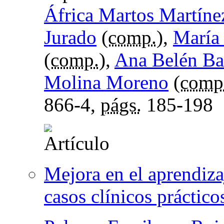
África Martos Martíne
Jurado
(
comp.
),
María
(
comp.
),
Ana Belén Ba
Molina Moreno
(
comp
866-4,
págs.
185-198
Mejora en el aprendizaj
casos clínicos práctic