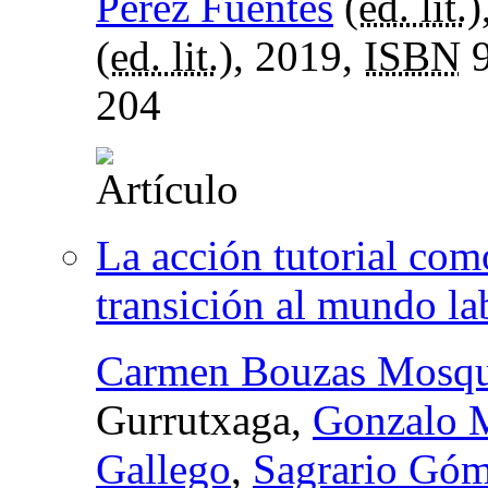
Pérez Fuentes
(
ed. lit.
)
(
ed. lit.
), 2019,
ISBN
9
204
La acción tutorial como
transición al mundo la
Carmen Bouzas Mosqu
Gurrutxaga,
Gonzalo M
Gallego
,
Sagrario Góm