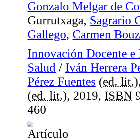
Gonzalo Melgar de Co
Gurrutxaga,
Sagrario 
Gallego
,
Carmen Bouz
Innovación Docente e I
Salud
/
Iván Herrera P
Pérez Fuentes
(
ed. lit.
)
(
ed. lit.
), 2019,
ISBN
9
460