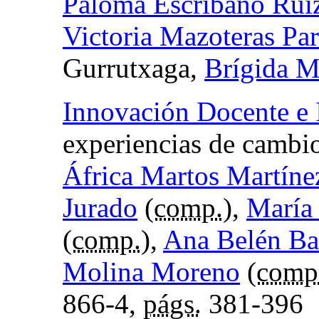
Paloma Escribano Rui
Victoria Mazoteras Pa
Gurrutxaga,
Brígida M
Innovación Docente e 
experiencias de cambi
África Martos Martíne
Jurado
(
comp.
),
María
(
comp.
),
Ana Belén Ba
Molina Moreno
(
comp
866-4,
págs.
381-396