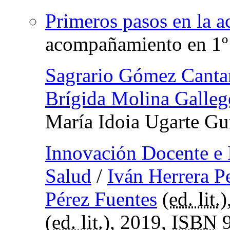
Primeros pasos en la ac
acompañamiento en 1º
Sagrario Gómez Canta
Brígida Molina Galleg
María Idoia Ugarte Gu
Innovación Docente e I
Salud
/
Iván Herrera P
Pérez Fuentes
(
ed. lit.
)
(
ed. lit.
), 2019,
ISBN
9