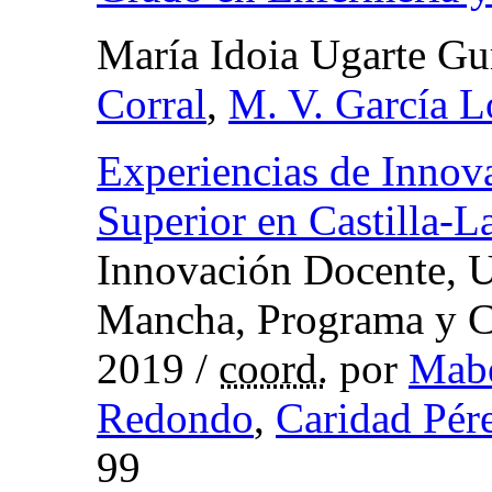
María Idoia Ugarte Gu
Corral
,
M. V. García L
Experiencias de Innov
Superior en Castilla-
Innovación Docente, U
Mancha, Programa y C
2019
/
coord.
por
Mabe
Redondo
,
Caridad Pér
99