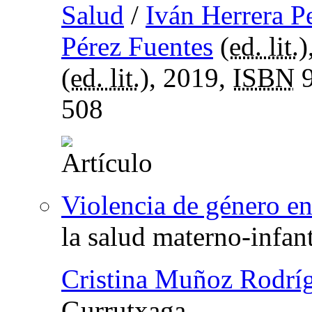
Salud
/
Iván Herrera P
Pérez Fuentes
(
ed. lit.
)
(
ed. lit.
), 2019,
ISBN
9
508
Violencia de género e
la salud materno-infant
Cristina Muñoz Rodrí
Gurrutxaga