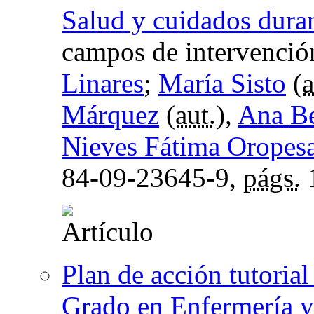
Salud y cuidados duran
campos de intervenció
Linares
;
María Sisto
(
a
Márquez
(
aut.
),
Ana Be
Nieves Fátima Oropes
84-09-23645-9,
págs.
Plan de acción tutorial
Grado en Enfermería y 