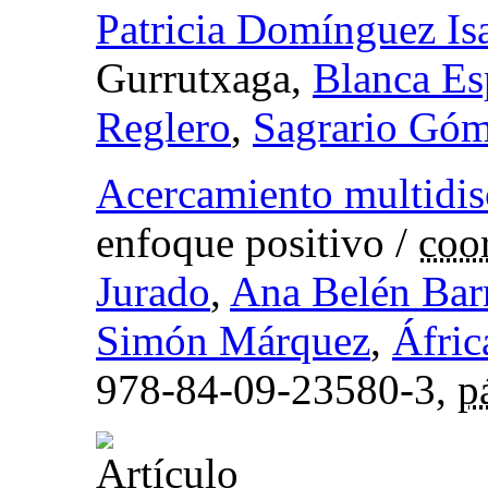
Patricia Domínguez Is
Gurrutxaga,
Blanca Es
Reglero
,
Sagrario Góm
Acercamiento multidisc
enfoque positivo
/
coo
Jurado
,
Ana Belén Bar
Simón Márquez
,
Áfric
978-84-09-23580-3,
p