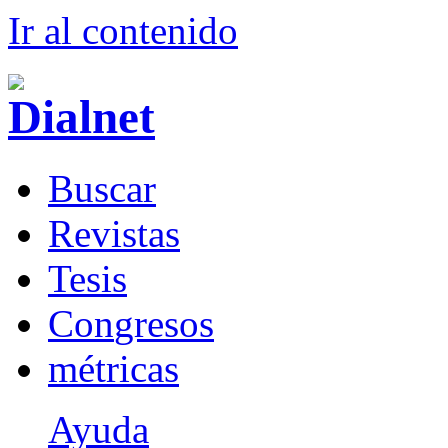
Ir al conteni
d
o
B
uscar
R
evistas
T
esis
Co
n
gresos
m
étricas
Ayuda