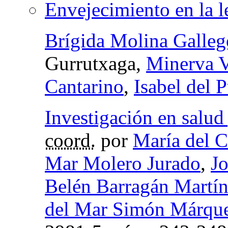
Envejecimiento en la 
Brígida Molina Galleg
Gurrutxaga,
Minerva V
Cantarino
,
Isabel del 
Investigación en salud
coord.
por
María del 
Mar Molero Jurado
,
Jo
Belén Barragán Martí
del Mar Simón Márqu