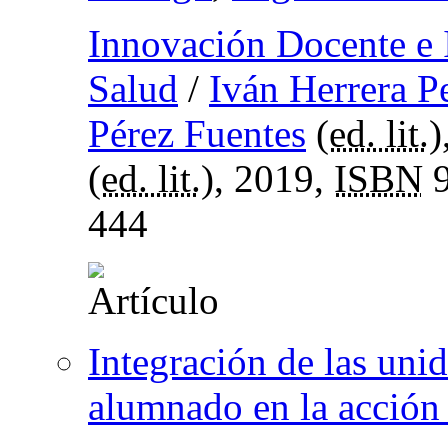
Innovación Docente e I
Salud
/
Iván Herrera P
Pérez Fuentes
(
ed. lit.
)
(
ed. lit.
), 2019,
ISBN
9
444
Integración de las uni
alumnado en la acción 