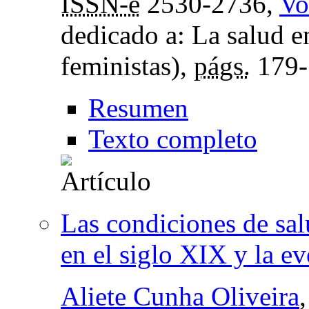
ISSN-e
2530-2736,
Vo
dedicado a: La salud en
feministas),
págs.
179-
Resumen
Texto completo
Las condiciones de sal
en el siglo XIX y la e
Aliete Cunha Oliveira