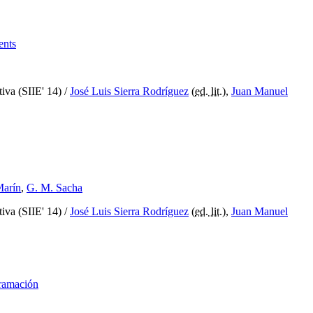
ents
iva (SIIE' 14)
/
José Luis Sierra Rodríguez
(
ed. lit.
),
Juan Manuel
Marín
,
G. M. Sacha
iva (SIIE' 14)
/
José Luis Sierra Rodríguez
(
ed. lit.
),
Juan Manuel
gramación