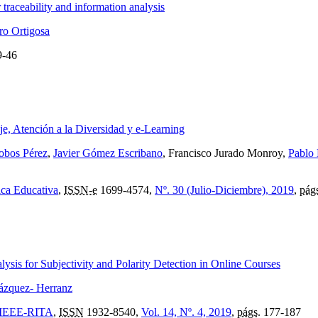
 traceability and information analysis
ro Ortigosa
-46
e, Atención a la Diversidad y e-Learning
obos Pérez
,
Javier Gómez Escribano
, Francisco Jurado Monroy,
Pablo
ica Educativa
,
ISSN-e
1699-4574,
Nº. 30 (Julio-Diciembre), 2019
,
pág
sis for Subjectivity and Polarity Detection in Online Courses
ázquez- Herranz
e: IEEE-RITA
,
ISSN
1932-8540,
Vol. 14, Nº. 4, 2019
,
págs.
177-187