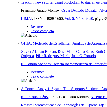
Tracking news stories using blockchain to guarantee their
Francisco Jurado Monroy,
Oscar Delgado Mohatar
,
Álva
IJIMAI
,
ISSN-e
1989-1660,
Vol. 6, Nº. 3, 2020
,
págs.
39
Resumen
Texto completo
GHIA: Modelado de Estudiantes, Analítica de Aprendizaj
Xavier Alamán Roldán
,
Rosa María Carro Salas
,
Ruth C
Ortigosa
,
Pilar Rodríguez Marín
,
Juan C. Torrado
IE Comunicaciones: Revista Iberoamericana de Informát
Resumen
Texto completo
A Content Analysis System That Supports Sentiment Analy
Ruth Cobos Pérez
, Francisco Jurado Monroy,
Alberto Bl
Revista Iberoamericana de Tecnologías del Aprendizaj