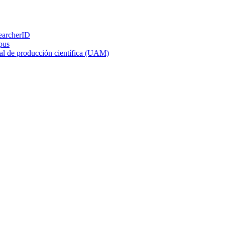
earcherID
pus
al de producción científica (UAM)