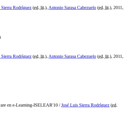
 Sierra Rodríguez
(
ed. lit.
),
Antonio Sarasa Cabezuelo
(
ed. lit.
), 2011,
m
 Sierra Rodríguez
(
ed. lit.
),
Antonio Sarasa Cabezuelo
(
ed. lit.
), 2011,
oftware en e-Learning-ISELEAR'10
/
José Luis Sierra Rodríguez
(
ed.