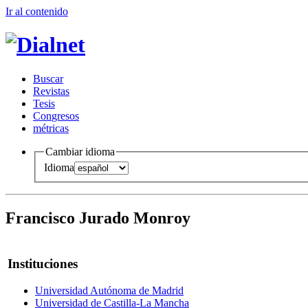
Ir al conteni
d
o
B
uscar
R
evistas
T
esis
Co
n
gresos
m
étricas
Cambiar idioma
Idioma
Francisco Jurado Monroy
Instituciones
Universidad Autónoma de Madrid
Universidad de Castilla-La Mancha