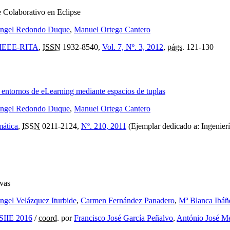
 Colaborativo en Eclipse
ngel Redondo Duque
,
Manuel Ortega Cantero
e: IEEE-RITA
,
ISSN
1932-8540,
Vol. 7, Nº. 3, 2012
,
págs.
121-130
n entornos de eLearning mediante espacios de tuplas
ngel Redondo Duque
,
Manuel Ortega Cantero
mática
,
ISSN
0211-2124,
Nº. 210, 2011
(Ejemplar dedicado a: Ingenierí
ivas
ngel Velázquez Iturbide
,
Carmen Fernández Panadero
,
Mª Blanca Ibáñ
 SIIE 2016
/
coord.
por
Francisco José García Peñalvo
,
António José M