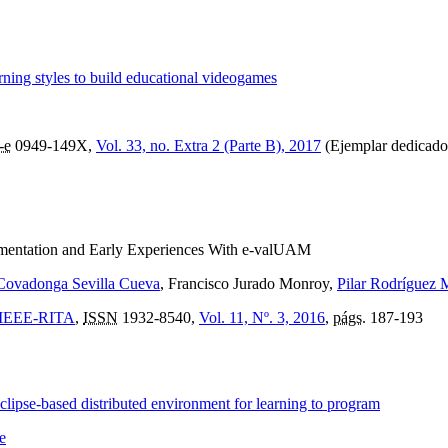
rning styles to build educational videogames
-e
0949-149X,
Vol. 33, no. Extra 2 (Parte B), 2017
(Ejemplar dedicado
mentation and Early Experiences With e-valUAM
Covadonga Sevilla Cueva
, Francisco Jurado Monroy,
Pilar Rodríguez 
e: IEEE-RITA
,
ISSN
1932-8540,
Vol. 11, Nº. 3, 2016
,
págs.
187-193
clipse-based distributed environment for learning to program
e