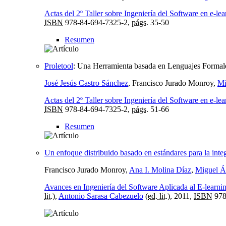
Actas del 2º Taller sobre Ingeniería del Software en e-
ISBN
978-84-694-7325-2,
págs.
35-50
Resumen
Proletool
:
Una Herramienta basada en Lenguajes Formale
José Jesús Castro Sánchez
, Francisco Jurado Monroy,
Mi
Actas del 2º Taller sobre Ingeniería del Software en e-
ISBN
978-84-694-7325-2,
págs.
51-66
Resumen
Un enfoque distribuido basado en estándares para la inte
Francisco Jurado Monroy,
Ana I. Molina Díaz
,
Miguel Á
Avances en Ingeniería del Software Aplicada al E-learni
lit.
),
Antonio Sarasa Cabezuelo
(
ed. lit.
), 2011,
ISBN
978