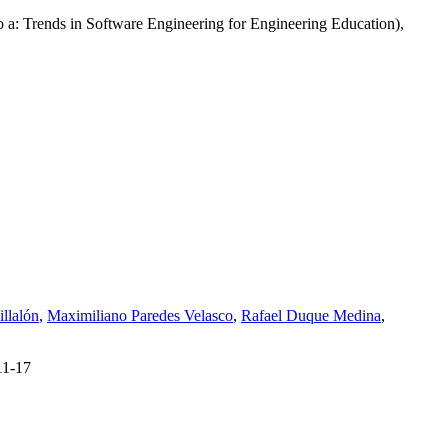
 a: Trends in Software Engineering for Engineering Education),
llalón
,
Maximiliano Paredes Velasco
,
Rafael Duque Medina
,
1-17