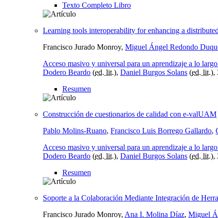
Texto Completo Libro
Learning tools interoperability for enhancing a distribu
Francisco Jurado Monroy,
Miguel Ángel Redondo Duqu
Acceso masivo y universal para un aprendizaje a lo largo
Dodero Beardo
(
ed. lit.
),
Daniel Burgos Solans
(
ed. lit.
),
Resumen
Construcción de cuestionarios de calidad con e-valUAM
Pablo Molins-Ruano
,
Francisco Luis Borrego Gallardo
,
Acceso masivo y universal para un aprendizaje a lo largo
Dodero Beardo
(
ed. lit.
),
Daniel Burgos Solans
(
ed. lit.
),
Resumen
Soporte a la Colaboración Mediante Integración de Herr
Francisco Jurado Monroy,
Ana I. Molina Díaz
,
Miguel Á