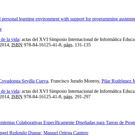
ted personal learning environment with support for programming assignm
e
 de la vida
:
actas del XVI Simposio Internacional de Informática Educat
 2014,
ISBN
978-84-16125-41-8,
págs.
131-135
Covadonga Sevilla Cueva
, Francisco Jurado Monroy,
Pilar Rodríguez 
 de la vida
:
actas del XVI Simposio Internacional de Informática Educat
 2014,
ISBN
978-84-16125-41-8,
págs.
291-297
amientas Colaborativas Específicamente Diseñadas para Tareas de Pro
ngel Redondo Duque
,
Manuel Ortega Cantero