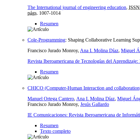
The International journal of engineering education
,
ISSN
págs.
1007-1014
Resumen
Cole-Programming
:
Shaping Collaborative Learning Supp
Francisco Jurado Monroy,
Ana I. Molina Díaz
,
Miguel Á
Revista Iberoamericana de Tecnologías del Aprendizaj
Resumen
CHICO (Computer-Human Interaction and collaborati
Manuel Ortega Cantero
,
Ana I. Molina Díaz
,
Miguel Án
Francisco Jurado Monroy,
Jesús Gallardo
IE Comunicaciones: Revista Iberoamericana de Informát
Resumen
Texto completo