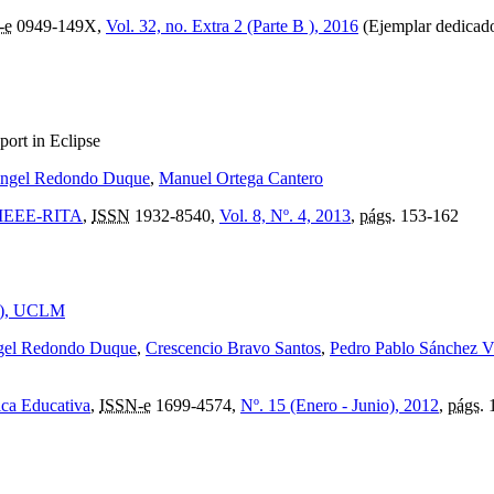
-e
0949-149X,
Vol. 32, no. Extra 2 (Parte B ), 2016
(Ejemplar dedicado
ort in Eclipse
ngel Redondo Duque
,
Manuel Ortega Cantero
e: IEEE-RITA
,
ISSN
1932-8540,
Vol. 8, Nº. 4, 2013
,
págs.
153-162
on), UCLM
gel Redondo Duque
,
Crescencio Bravo Santos
,
Pedro Pablo Sánchez Vi
ica Educativa
,
ISSN-e
1699-4574,
Nº. 15 (Enero - Junio), 2012
,
págs.
1