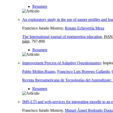
Resumen
An exploratory study in the use of gamer profiles and lea
Francisco Jurado Monroy,
Renato Echeverría Meza
The International journal of engineering education
,
ISSN
págs.
797-806
Resumen
Improvement Process of Adaptive Questionnaires
:
Imple
Pablo Molins-Ruano
,
Francisco Luis Borrego Gallardo
,
Revista Iberoamericana de Tecnologías del Aprendizaj
Resumen
IMS-LTI and web-services for integrating moodle to an e
Francisco Jurado Monroy,
Miguel Ángel Redondo Duqu