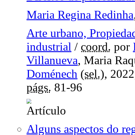
Maria Regina Redinha
Arte urbano, Propiedad
industrial
/
coord.
por
Villanueva
, Maria Ra
Doménech
(
sel.
), 202
págs.
81-96
Alguns aspectos do reg