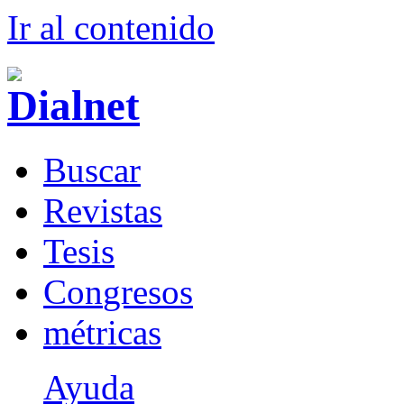
Ir al conteni
d
o
B
uscar
R
evistas
T
esis
Co
n
gresos
m
étricas
Ayuda