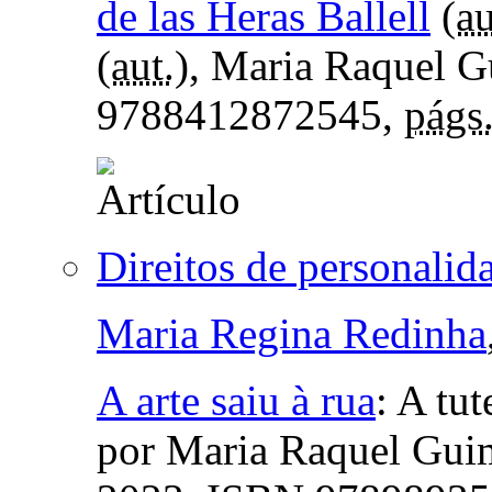
de las Heras Ballell
(
au
(
aut.
), Maria Raquel G
9788412872545,
págs
Direitos de personalid
Maria Regina Redinha
A arte saiu à rua
:
A tut
por Maria Raquel Gui