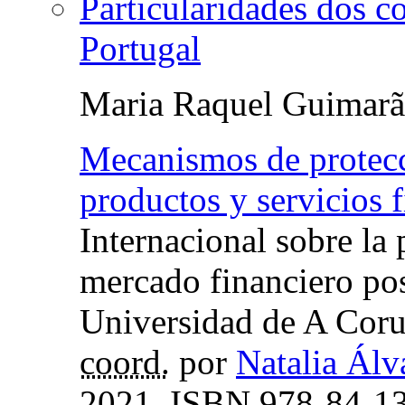
Particularidades dos c
Portugal
Maria Raquel Guimarã
Mecanismos de protec
productos y servicios 
Internacional sobre la
mercado financiero post
Universidad de A Coru
coord.
por
Natalia Álv
2021,
ISBN
978-84-13