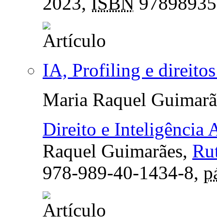
2023,
ISBN
97898935
IA, Profiling e direito
Maria Raquel Guimarã
Direito e Inteligência A
Raquel Guimarães,
Rut
978-989-40-1434-8,
p