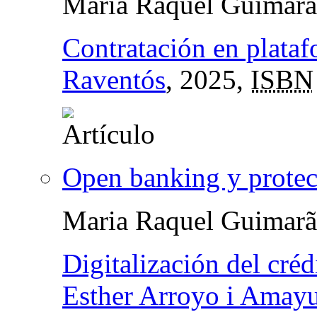
Maria Raquel Guimarã
Contratación en plata
Raventós
, 2025,
ISBN
Open banking y protec
Maria Raquel Guimarã
Digitalización del créd
Esther Arroyo i Amayu