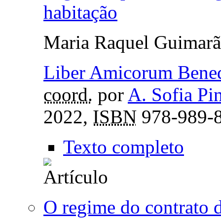
habitação
Maria Raquel Guimarã
Liber Amicorum Bened
coord.
por
A. Sofia Pi
2022,
ISBN
978-989-8
Texto completo
O regime do contrato d