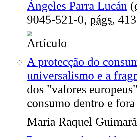
Ángeles Parra Lucán
(
9045-521-0,
págs.
413
A protecção do consum
universalismo e a fra
dos "valores europeus"
consumo dentro e fora 
Maria Raquel Guimarã