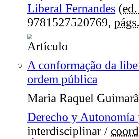
Liberal Fernandes
(
ed. 
9781527520769,
págs
A conformação da liber
ordem pública
Maria Raquel Guimarã
Derecho y Autonomía 
interdisciplinar
/
coord