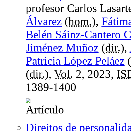
profesor Carlos Lasart
Álvarez
(
hom.
),
Fátim
Belén Sáinz-Cantero C
Jiménez Muñoz
(
dir.
),
Patricia López Peláez
(
dir.
),
Vol.
2, 2023,
IS
1389-1400
Direitos de personalid