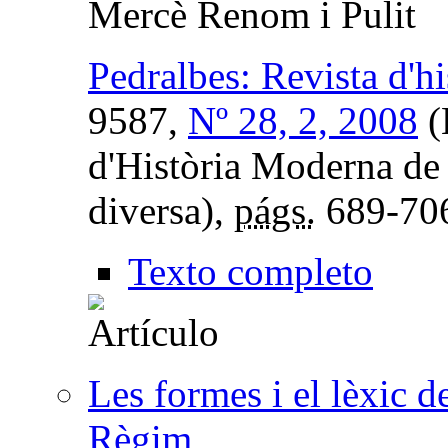
Mercè Renom i Pulit
Pedralbes: Revista d'h
9587,
Nº 28, 2, 2008
(
d'Història Moderna de
diversa),
págs.
689-70
Texto completo
Les formes i el lèxic de
Règim