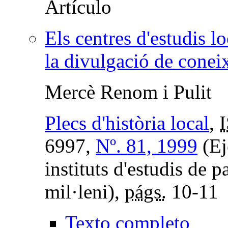
Els centres d'estudis lo
la divulgació de cone
Mercè Renom i Pulit
Plecs d'història local
,
6997,
Nº. 81, 1999
(Ej
instituts d'estudis de p
mil·leni),
págs.
10-11
Texto completo