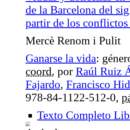
de la Barcelona del si
partir de los conflict
Mercè Renom i Pulit
Ganarse la vida
:
género
coord.
por
Raúl Ruiz 
Fajardo
,
Francisco Hi
978-84-1122-512-0,
p
Texto Completo Lib