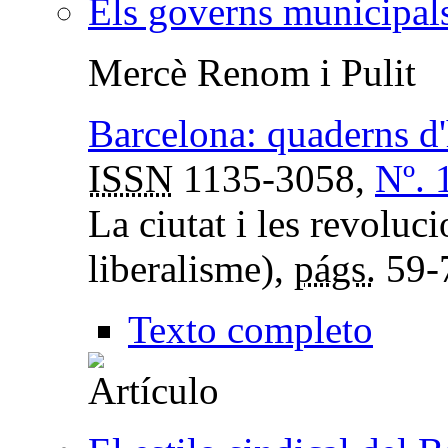
Els governs municipals 
Mercè Renom i Pulit
Barcelona: quaderns d'
ISSN
1135-3058,
Nº. 
La ciutat i les revoluc
liberalisme),
págs.
59-
Texto completo