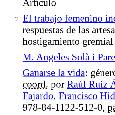
El trabajo femenino in
respuestas de las artes
hostigamiento gremial 
M. Angeles Solà i Pare
Ganarse la vida
:
género
coord.
por
Raúl Ruiz 
Fajardo
,
Francisco Hi
978-84-1122-512-0,
p