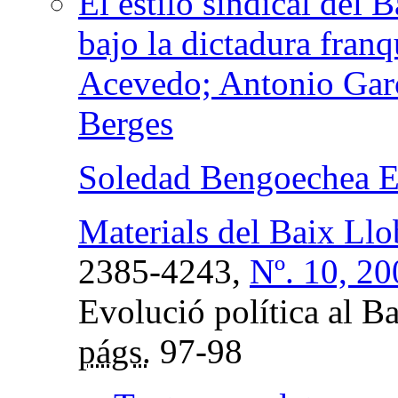
El estilo sindical del 
bajo la dictadura fran
Acevedo; Antonio Garc
Berges
Soledad Bengoechea 
Materials del Baix Llo
2385-4243,
Nº. 10, 20
Evolució política al Bai
págs.
97-98