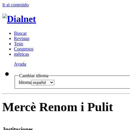
Ir al conteni
d
o
B
uscar
R
evistas
T
esis
Co
n
gresos
m
étricas
Ayuda
Cambiar idioma
Idioma
Mercè Renom i Pulit
Instituciones