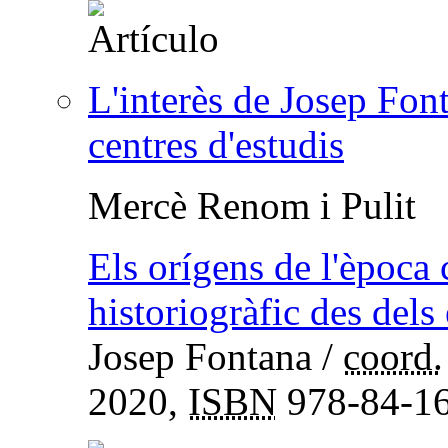
L'interès de Josep Fonta
centres d'estudis
Mercè Renom i Pulit
Els orígens de l'època
historiogràfic des dels 
Josep Fontana
/
coord.
2020,
ISBN
978-84-16