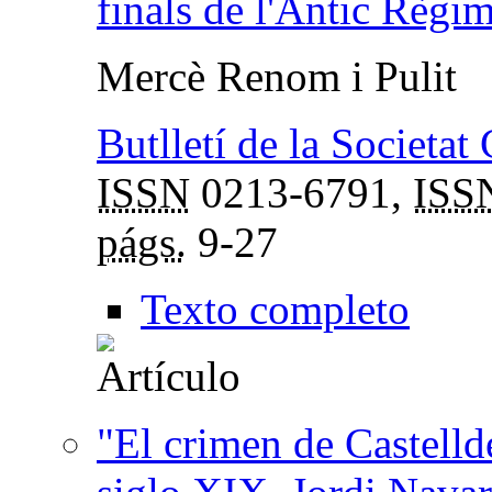
finals de l'Antic Règi
Mercè Renom i Pulit
Butlletí de la Societat
ISSN
0213-6791,
ISS
págs.
9-27
Texto completo
"El crimen de Castellde