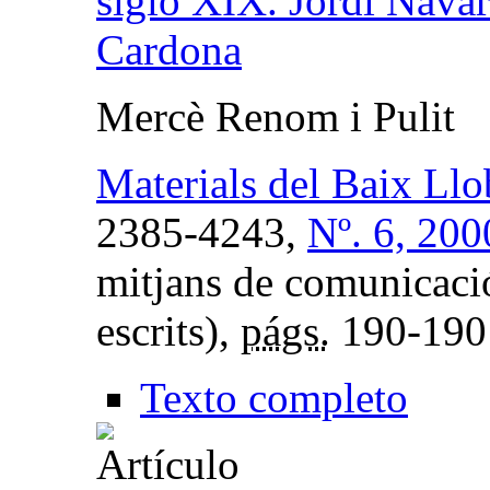
siglo XIX. Jordi Navar
Cardona
Mercè Renom i Pulit
Materials del Baix Llo
2385-4243,
Nº. 6, 200
mitjans de comunicació
escrits),
págs.
190-190
Texto completo