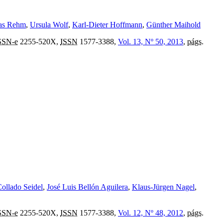
as Rehm
,
Ursula Wolf
,
Karl-Dieter Hoffmann
,
Günther Maihold
SSN-e
2255-520X,
ISSN
1577-3388,
Vol. 13, Nº 50, 2013
,
págs.
Collado Seidel
,
José Luis Bellón Aguilera
,
Klaus-Jürgen Nagel
,
SSN-e
2255-520X,
ISSN
1577-3388,
Vol. 12, Nº 48, 2012
,
págs.