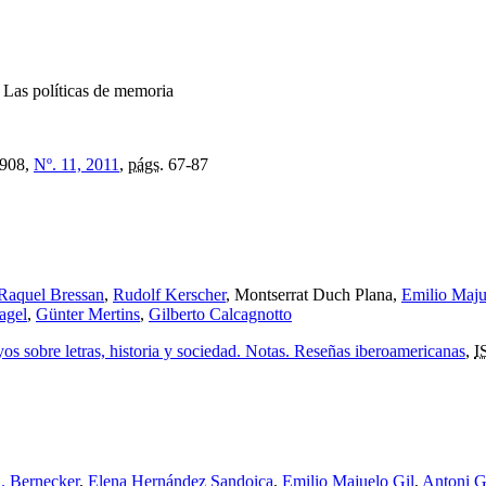
:
Las políticas de memoria
908,
Nº. 11, 2011
,
págs.
67-87
Raquel Bressan
,
Rudolf Kerscher
, Montserrat Duch Plana,
Emilio Maju
agel
,
Günter Mertins
,
Gilberto Calcagnotto
s sobre letras, historia y sociedad. Notas. Reseñas iberoamericanas
,
I
. Bernecker
,
Elena Hernández Sandoica
,
Emilio Majuelo Gil
,
Antoni G