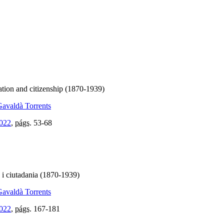
isation and citizenship (1870-1939)
avaldà Torrents
2022
,
págs.
53-68
ió i ciutadania (1870-1939)
avaldà Torrents
2022
,
págs.
167-181