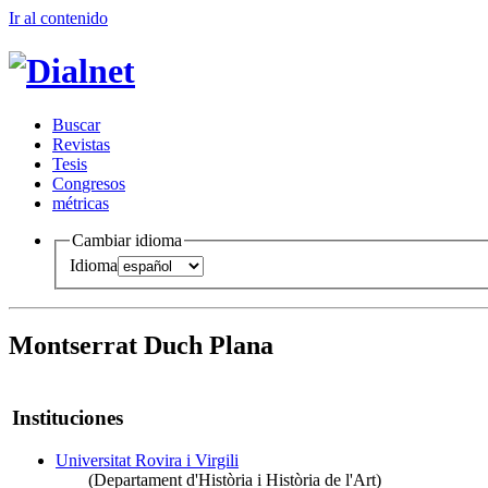
Ir al conteni
d
o
B
uscar
R
evistas
T
esis
Co
n
gresos
m
étricas
Cambiar idioma
Idioma
Montserrat Duch Plana
Instituciones
Universitat Rovira i Virgili
(Departament d'Història i Història de l'Art)