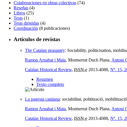
Colaboraciones en obras colectivas
(74)
Reseñas
(4)
Libros
(25)
Tesis
(1)
Tesis dirigidas
(4)
Coordinación
(8 publicaciones)
Artículos de revistas
The Catalan peasantry
:
Sociability, politicisation, mobil
Ramon Arnabat i Mata
, Montserrat Duch Plana,
Antoni G
Catalan Historical Review
,
ISSN-e
2013-4088,
Nº. 15, 
Resumen
Texto completo
La pagesia catalana
:
sociabilitat, politització, mobilitzac
Ramon Arnabat i Mata
, Montserrat Duch Plana,
Antoni G
Catalan Historical Review
,
ISSN-e
2013-4088,
Nº. 15, 