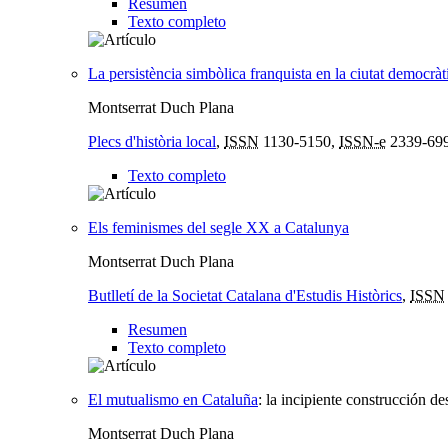
Resumen
Texto completo
La persistència simbòlica franquista en la ciutat democrà
Montserrat Duch Plana
Plecs d'història local
,
ISSN
1130-5150,
ISSN-e
2339-69
Texto completo
Els feminismes del segle XX a Catalunya
Montserrat Duch Plana
Butlletí de la Societat Catalana d'Estudis Històrics
,
ISSN
Resumen
Texto completo
El mutualismo en Cataluña
:
la incipiente construcción d
Montserrat Duch Plana