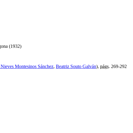
agona (1932)
 Nieves Montesinos Sánchez
,
Beatriz Souto Galván
),
págs.
269-292