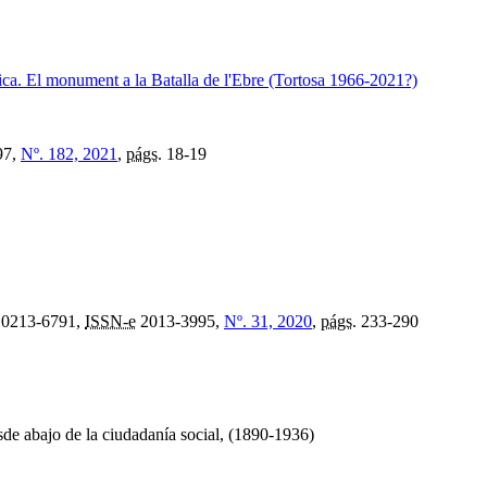
tica. El monument a la Batalla de l'Ebre (Tortosa 1966-2021?)
97,
Nº. 182, 2021
,
págs.
18-19
0213-6791,
ISSN-e
2013-3995,
Nº. 31, 2020
,
págs.
233-290
esde abajo de la ciudadanía social, (1890-1936)