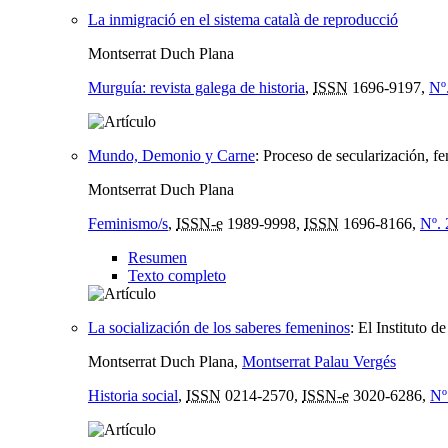
La inmigració en el sistema català de reproducció
Montserrat Duch Plana
Murguía: revista galega de historia
,
ISSN
1696-9197,
Nº
Mundo, Demonio y Carne
:
Proceso de secularización, fe
Montserrat Duch Plana
Feminismo/s
,
ISSN-e
1989-9998,
ISSN
1696-8166,
Nº. 
Resumen
Texto completo
La socialización de los saberes femeninos
:
El Instituto d
Montserrat Duch Plana,
Montserrat Palau Vergés
Historia social
,
ISSN
0214-2570,
ISSN-e
3020-6286,
Nº