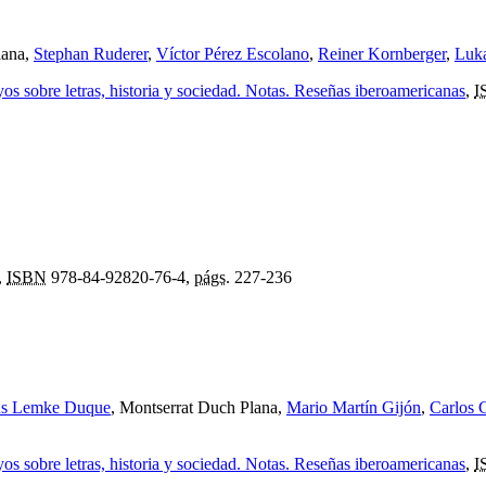
lana,
Stephan Ruderer
,
Víctor Pérez Escolano
,
Reiner Kornberger
,
Luk
s sobre letras, historia y sociedad. Notas. Reseñas iberoamericanas
,
I
,
ISBN
978-84-92820-76-4,
págs.
227-236
us Lemke Duque
, Montserrat Duch Plana,
Mario Martín Gijón
,
Carlos 
s sobre letras, historia y sociedad. Notas. Reseñas iberoamericanas
,
I