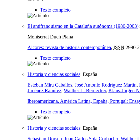
Texto completo
El antifranquismo en la Cataluña autónoma (1980-2003)
Montserrat Duch Plana
Alcores: revista de historia contemporánea
,
ISSN
2990-2
Texto completo
Historia y ciencias sociales
:
España
Esteban Mira Caballos
,
José Antonio Rodríguez Martín
,
Jiménez Ramírez
,
Walther L. Bernecker
,
Klaus-Jürgen N
Iberoamericana. América Latina, España, Portugal: Ensayo
Texto completo
Historia y ciencias sociales
:
España
Sebastian Dorsch
,
Juan Carlos Sola Corbacho
,
Walther L