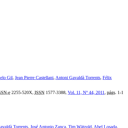
elo Gil
,
Jean Pierre Castellani
,
Antoni Gavaldà Torrents
,
Félix
SSN-e
2255-520X,
ISSN
1577-3388,
Vol. 11, Nº 44, 2011
,
págs.
1-1
avaldà Torrents
,
José Antonio Zanca
,
Tim Wätzold
,
Abel Losada
,