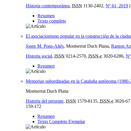
Historia contemporánea
,
ISSN
1130-2402,
Nº 61, 2019
(
Resumen
Texto completo
El asociacionismo popular en la construcción de la ciu
Josep M. Pons-Altés
, Montserrat Duch Plana,
Ramon Arn
Historia social
,
ISSN
0214-2570,
ISSN-e
3020-6286,
Nº
Resumen
Memorias subordinadas en la Cataluña autónoma (1980-
Montserrat Duch Plana
Historia del presente
,
ISSN
1579-8135,
ISSN-e
3020-67
159-172
Resumen
Texto Completo Ejemplar