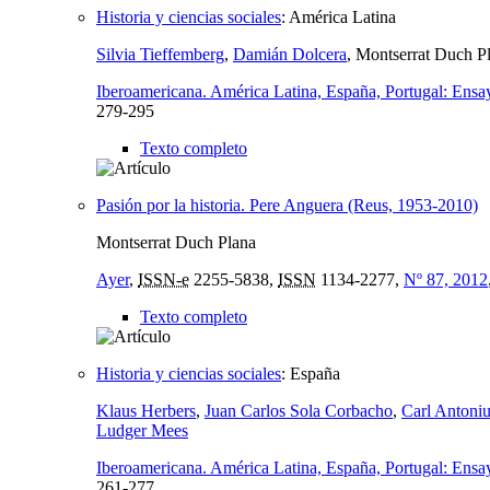
Historia y ciencias sociales
:
América Latina
Silvia Tieffemberg
,
Damián Dolcera
, Montserrat Duch P
Iberoamericana. América Latina, España, Portugal: Ensayo
279-295
Texto completo
Pasión por la historia. Pere Anguera (Reus, 1953-2010)
Montserrat Duch Plana
Ayer
,
ISSN-e
2255-5838,
ISSN
1134-2277,
Nº 87, 2012
Texto completo
Historia y ciencias sociales
:
España
Klaus Herbers
,
Juan Carlos Sola Corbacho
,
Carl Antoni
Ludger Mees
Iberoamericana. América Latina, España, Portugal: Ensayo
261-277