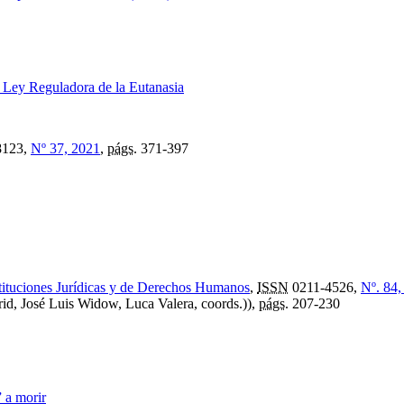
e Ley Reguladora de la Eutanasia
8123,
Nº 37, 2021
,
págs.
371-397
stituciones Jurídicas y de Derechos Humanos
,
ISSN
0211-4526,
Nº. 84,
, José Luis Widow, Luca Valera, coords.)),
págs.
207-230
 a morir