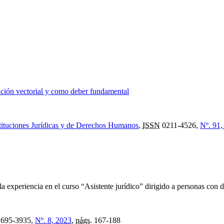
lación vectorial y como deber fundamental
stituciones Jurídicas y de Derechos Humanos
,
ISSN
0211-4526,
Nº. 91,
la experiencia en el curso “Asistente jurídico” dirigido a personas con d
695-3935,
Nº. 8, 2023
,
págs.
167-188