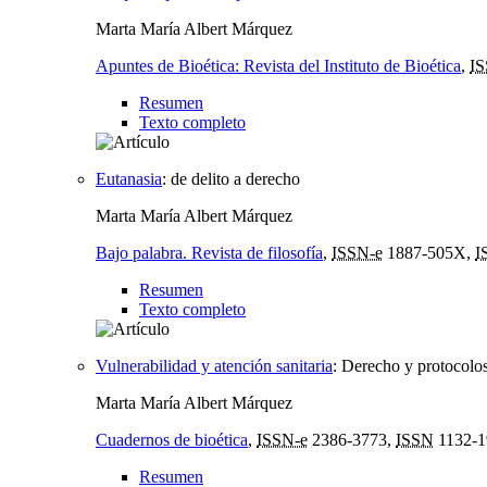
Marta María Albert Márquez
Apuntes de Bioética: Revista del Instituto de Bioética
,
IS
Resumen
Texto completo
Eutanasia
:
de delito a derecho
Marta María Albert Márquez
Bajo palabra. Revista de filosofía
,
ISSN-e
1887-505X,
I
Resumen
Texto completo
Vulnerabilidad y atención sanitaria
:
Derecho y protocolo
Marta María Albert Márquez
Cuadernos de bioética
,
ISSN-e
2386-3773,
ISSN
1132-1
Resumen