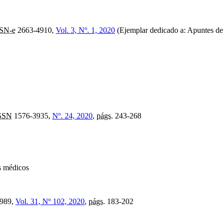
SN-e
2663-4910,
Vol. 3, Nº. 1, 2020
(Ejemplar dedicado a: Apuntes de
SSN
1576-3935,
Nº. 24, 2020
,
págs.
243-268
s médicos
989,
Vol. 31, Nº 102, 2020
,
págs.
183-202