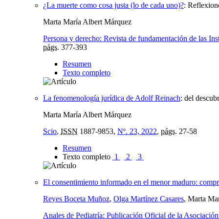
¿La muerte como cosa justa (lo de cada uno)?
:
Reflexione
Marta María Albert Márquez
Persona y derecho: Revista de fundamentación de las In
págs.
377-393
Resumen
Texto completo
La fenomenología jurídica de Adolf Reinach
:
del descubr
Marta María Albert Márquez
Scio
,
ISSN
1887-9853,
Nº. 23, 2022
,
págs.
27-58
Resumen
Texto completo
1
2
3
El consentimiento informado en el menor maduro: compr
Reyes Boceta Muñoz
,
Olga Martínez Casares
, Marta Ma
Anales de Pediatría: Publicación Oficial de la Asociació