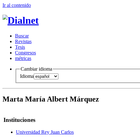
Ir al conteni
d
o
B
uscar
R
evistas
T
esis
Co
n
gresos
m
étricas
Cambiar idioma
Idioma
Marta María Albert Márquez
Instituciones
Universidad Rey Juan Carlos