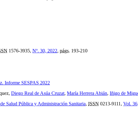
SSN
1576-3935,
Nº. 30, 2022
,
págs.
193-210
asez. Informe SESPAS 2022
rquez,
Diego Real de Asúa Cruzat
,
María Herrera Abián
,
Iñigo de Migue
 de Salud Pública y Administración Sanitaria
,
ISSN
0213-9111,
Vol. 36