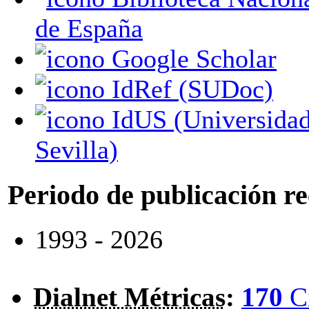
de España
Google Scholar
IdRef (SUDoc)
IdUS (Universidad de
Sevilla)
Periodo de publicación r
1993 - 2026
Dialnet Métricas
:
170
C