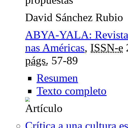
David Sánchez Rubio
ABYA-YALA: Revista so
nas Américas
,
ISSN-e
págs.
57-89
Resumen
Texto completo
Crítica a una cultura e