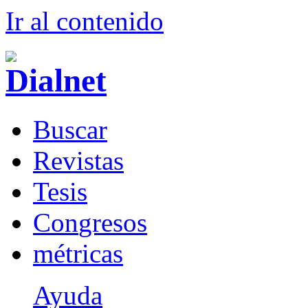
Ir al conteni
d
o
B
uscar
R
evistas
T
esis
Co
n
gresos
m
étricas
Ayuda