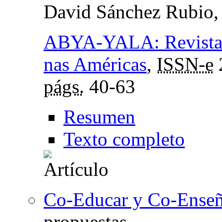
David Sánchez Rubio
ABYA-YALA: Revista so
nas Américas
,
ISSN-e
págs.
40-63
Resumen
Texto completo
Co-Educar y Co-Enseñ
propuestas