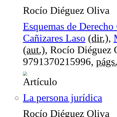
Rocío Diéguez Oliva
Esquemas de Derecho C
Cañizares Laso
(
dir.
),
(
aut.
), Rocío Diéguez 
9791370215996,
págs
La persona jurídica
Rocío Diéguez Oliva