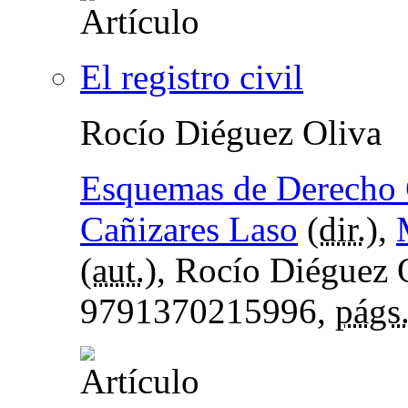
El registro civil
Rocío Diéguez Oliva
Esquemas de Derecho C
Cañizares Laso
(
dir.
),
(
aut.
), Rocío Diéguez 
9791370215996,
págs