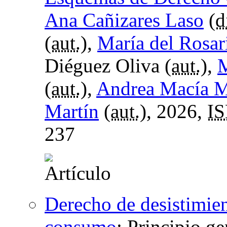
Ana Cañizares Laso
(
d
(
aut.
),
María del Rosa
Diéguez Oliva (
aut.
),
M
(
aut.
),
Andrea Macía M
Martín
(
aut.
), 2026,
I
237
Derecho de desistimien
consumo
:
Principio ge