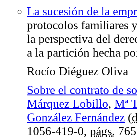
La sucesión de la empr
protocolos familiares y
la perspectiva del dere
a la partición hecha po
Rocío Diéguez Oliva
Sobre el contrato de s
Márquez Lobillo
,
Mª T
González Fernández
(
d
1056-419-0,
págs.
765