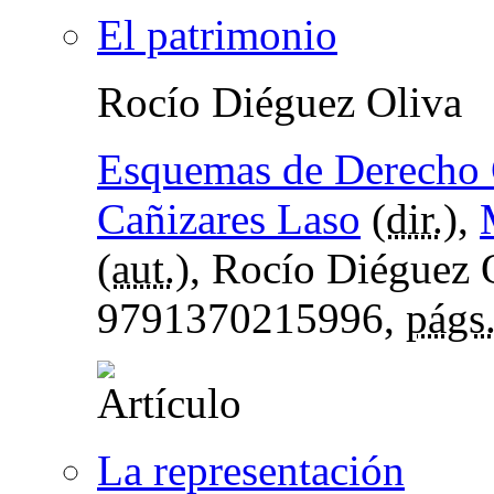
El patrimonio
Rocío Diéguez Oliva
Esquemas de Derecho C
Cañizares Laso
(
dir.
),
(
aut.
), Rocío Diéguez 
9791370215996,
págs
La representación