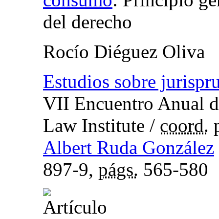
del derecho
Rocío Diéguez Oliva
Estudios sobre jurispr
VII Encuentro Anual d
Law Institute
/
coord.
Albert Ruda González
897-9,
págs.
565-580