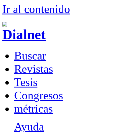
Ir al conteni
d
o
B
uscar
R
evistas
T
esis
Co
n
gresos
m
étricas
Ayuda