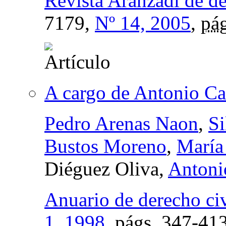
Revista Aranzadi de d
7179,
Nº 14, 2005
,
pág
A cargo de Antonio Ca
Pedro Arenas Naon
,
Si
Bustos Moreno
,
María
Diéguez Oliva,
Antoni
Anuario de derecho civ
1, 1998
,
págs.
347-41