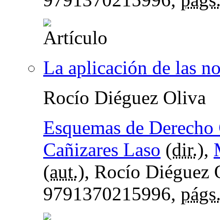
La aplicación de las n
Rocío Diéguez Oliva
Esquemas de Derecho C
Cañizares Laso
(
dir.
),
(
aut.
), Rocío Diéguez 
9791370215996,
págs