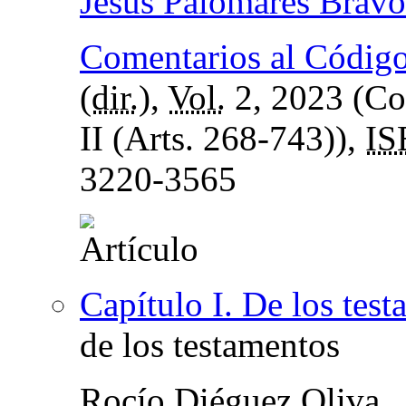
Jesús Palomares Bravo
Comentarios al Código
(
dir.
),
Vol.
2, 2023 (Co
II (Arts. 268-743)),
IS
3220-3565
Capítulo I. De los tes
de los testamentos
Rocío Diéguez Oliva