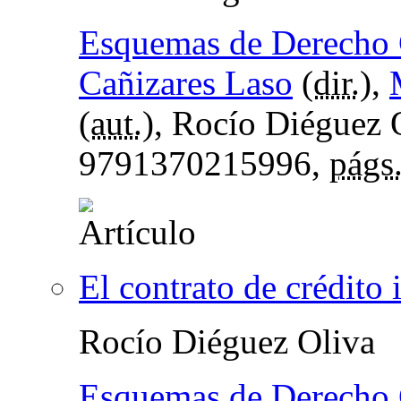
Esquemas de Derecho C
Cañizares Laso
(
dir.
),
(
aut.
), Rocío Diéguez 
9791370215996,
págs
El contrato de crédito 
Rocío Diéguez Oliva
Esquemas de Derecho C