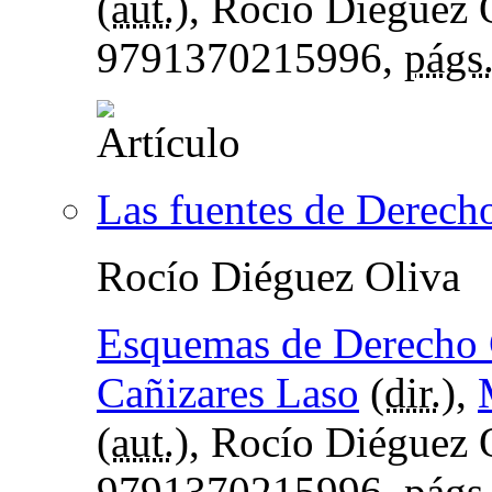
(
aut.
), Rocío Diéguez 
9791370215996,
págs
Las fuentes de Derech
Rocío Diéguez Oliva
Esquemas de Derecho C
Cañizares Laso
(
dir.
),
(
aut.
), Rocío Diéguez 
9791370215996,
págs