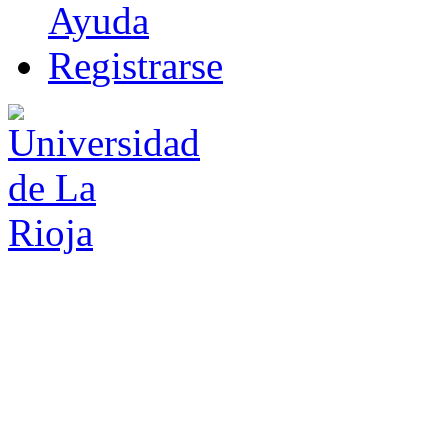
Ayuda
R
e
gistrarse