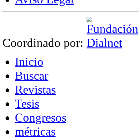
Coordinado por:
I
nicio
B
uscar
R
evistas
T
esis
Co
n
gresos
m
étricas