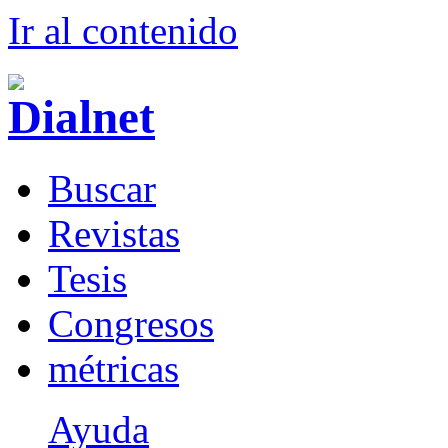
Ir al conteni
d
o
B
uscar
R
evistas
T
esis
Co
n
gresos
m
étricas
Ayuda