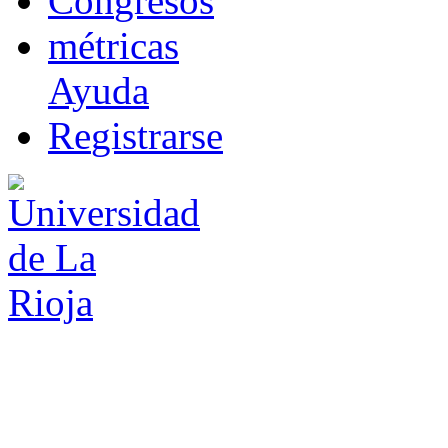
Co
n
gresos
m
étricas
Ayuda
R
e
gistrarse