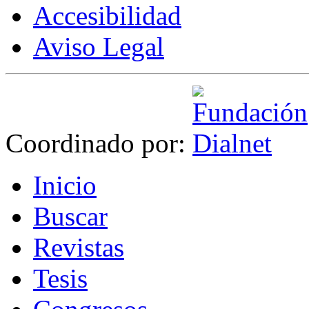
Accesibilidad
Aviso Legal
Coordinado por:
I
nicio
B
uscar
R
evistas
T
esis