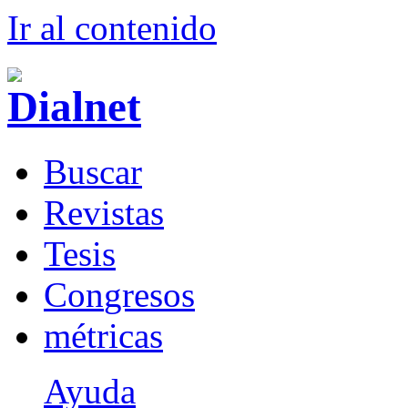
Ir al conteni
d
o
B
uscar
R
evistas
T
esis
Co
n
gresos
m
étricas
Ayuda