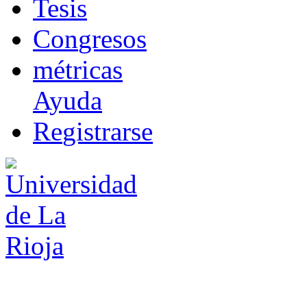
T
esis
Co
n
gresos
m
étricas
Ayuda
R
e
gistrarse