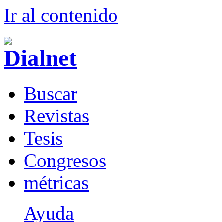
Ir al conteni
d
o
B
uscar
R
evistas
T
esis
Co
n
gresos
m
étricas
Ayuda