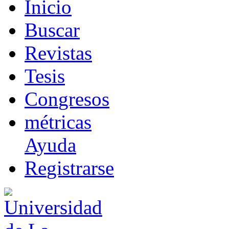
I
nicio
B
uscar
R
evistas
T
esis
Co
n
gresos
m
étricas
Ayuda
R
e
gistrarse