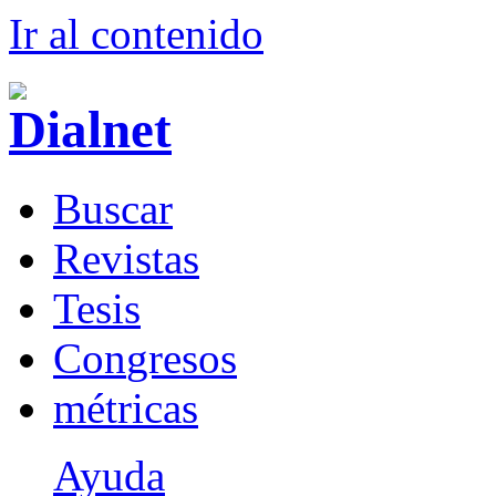
Ir al conteni
d
o
B
uscar
R
evistas
T
esis
Co
n
gresos
m
étricas
Ayuda