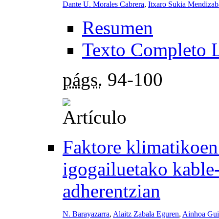
Dante U. Morales Cabrera
,
Itxaro Sukia Mendizab
Resumen
Texto Completo 
págs.
94-100
Faktore klimatikoen
igogailuetako kable-
adherentzian
N. Barayazarra
,
Alaitz Zabala Eguren
,
Ainhoa Gui