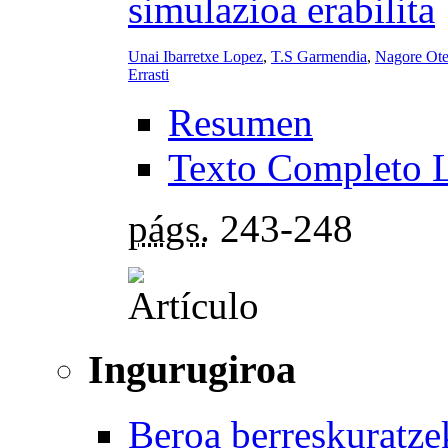
simulazioa erabilita
Unai Ibarretxe Lopez
,
T.S Garmendia
,
Nagore Ote
Errasti
Resumen
Texto Completo 
págs.
243-248
Ingurugiroa
Beroa berreskuratzek