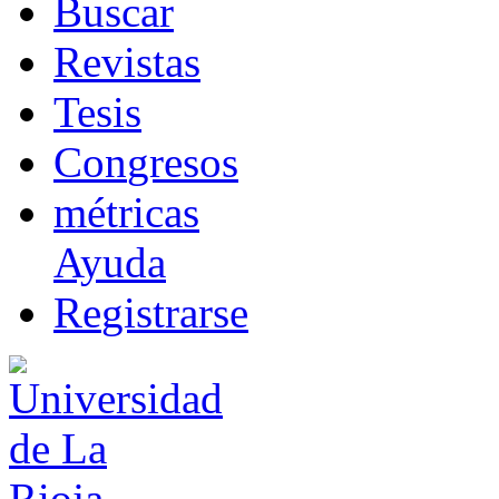
B
uscar
R
evistas
T
esis
Co
n
gresos
m
étricas
Ayuda
R
e
gistrarse