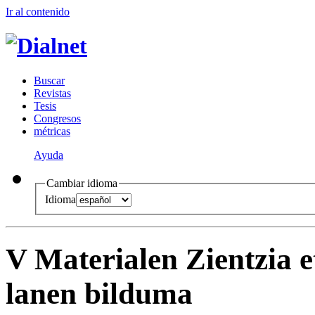
Ir al conteni
d
o
B
uscar
R
evistas
T
esis
Co
n
gresos
m
étricas
Ayuda
Cambiar idioma
Idioma
V Materialen Zientzia 
lanen bilduma