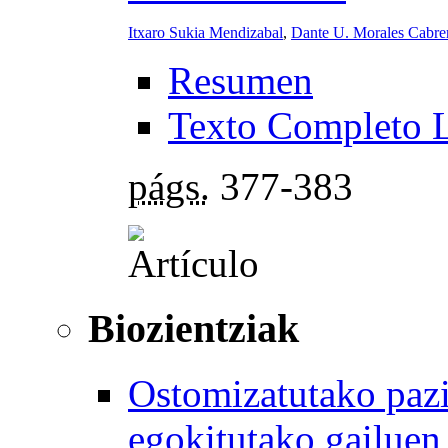
Itxaro Sukia Mendizabal
,
Dante U. Morales Cabre
Resumen
Texto Completo 
págs.
377-383
Biozientziak
Ostomizatutako pazi
egokitutako gailuen 