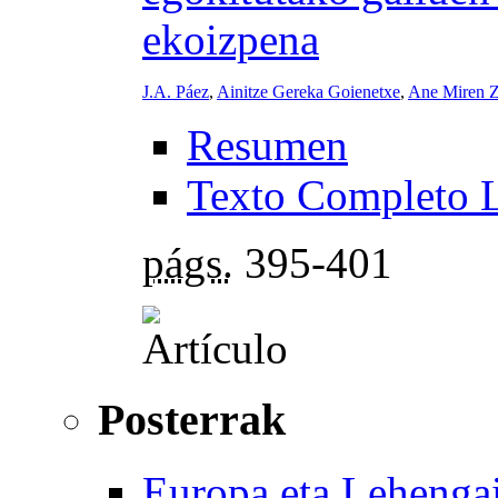
ekoizpena
J.A. Páez
,
Ainitze Gereka Goienetxe
,
Ane Miren Z
Resumen
Texto Completo 
págs.
395-401
Posterrak
Europa eta Lehengai