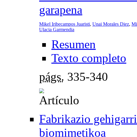
garapena
Mikel Iribecampos Juaristi
,
Unai Morales Diez
,
Mi
Ulacia Garmendia
Resumen
Texto completo
págs.
335-340
Fabrikazio gehigarr
biomimetikoa