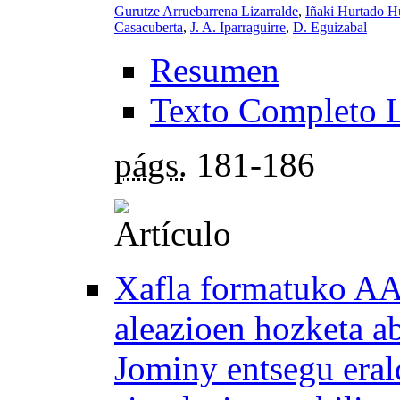
Gurutze Arruebarrena Lizarralde
,
Iñaki Hurtado H
Casacuberta
,
J. A. Iparraguirre
,
D. Eguizabal
Resumen
Texto Completo 
págs.
181-186
Xafla formatuko A
aleazioen hozketa a
Jominy entsegu eral