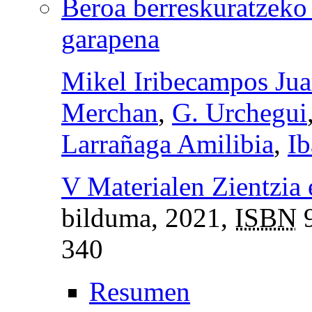
Beroa berreskuratzeko 
garapena
Mikel Iribecampos Juar
Merchan
,
G. Urchegui
Larrañaga Amilibia
,
Ib
V Materialen Zientzia
bilduma
, 2021,
ISBN
9
340
Resumen