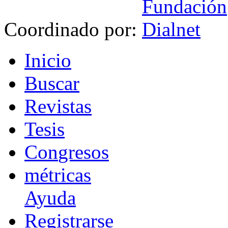
Coordinado por:
I
nicio
B
uscar
R
evistas
T
esis
Co
n
gresos
m
étricas
Ayuda
R
e
gistrarse