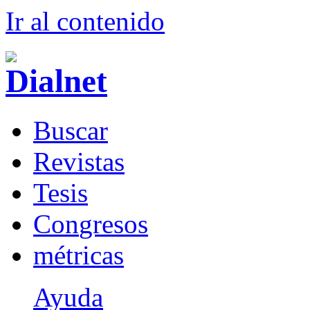
Ir al conteni
d
o
B
uscar
R
evistas
T
esis
Co
n
gresos
m
étricas
Ayuda