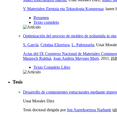
V Materialen Zientzia eta Teknologia Kongresua
:
lanen 
Resumen
Texto completo
Optimización del proceso de moldeo de poliamida in situ
S. García
,
Cristina Elizetxea
,
L. Palenzuela
, Unai Morale
Actas del IX Congreso Nacional de Materiales Compues
Maspoch Rulduà
,
Joan Andreu Mayugo Majó
, 2011,
IS
Texto Completo Libro
Tesis
Desarrollo de componentes estructurales mediante impres
Unai Morales Diez
Tesis doctoral dirigida por
Jon Aurrekoetxea Narbarte
(
di