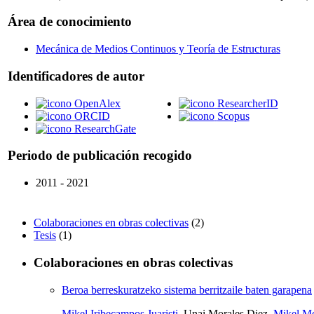
Área de conocimiento
Mecánica de Medios Continuos y Teoría de Estructuras
Identificadores de autor
OpenAlex
ResearcherID
ORCID
Scopus
ResearchGate
Periodo de publicación recogido
2011 - 2021
Colaboraciones en obras colectivas
(2)
Tesis
(1)
Colaboraciones en obras colectivas
Beroa berreskuratzeko sistema berritzaile baten garapena
Mikel Iribecampos Juaristi
, Unai Morales Diez,
Mikel M