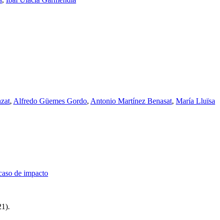
nzat
,
Alfredo Güemes Gordo
,
Antonio Martínez Benasat
,
María Lluïsa
 caso de impacto
1).