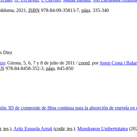
bilduma
, 2021,
ISBN
978-84-09-35813-7,
págs.
335-340
s Diez
tos
:
Girona, 5, 6, 7 y 8 de julio de 2011
/
coord.
por
Josep Costa i Bala
BN
978-84-8458-352-3,
págs.
845-850
ión 3D de composite de fibra continua para la absorción de energía en
r. tes.
),
Aritz Esnaola Arruti
(
codir. tes.
).
Mondragon Unibertsitatea
(202