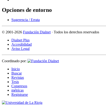
Opciones de entorno
Sugerencia / Errata
©
2001-2026
Fundación Dialnet
· Todos los derechos reservados
Dialnet Plus
Accesibilidad
Aviso Legal
Coordinado por:
I
nicio
B
uscar
R
evistas
T
esis
Co
n
gresos
m
étricas
R
e
gistrarse