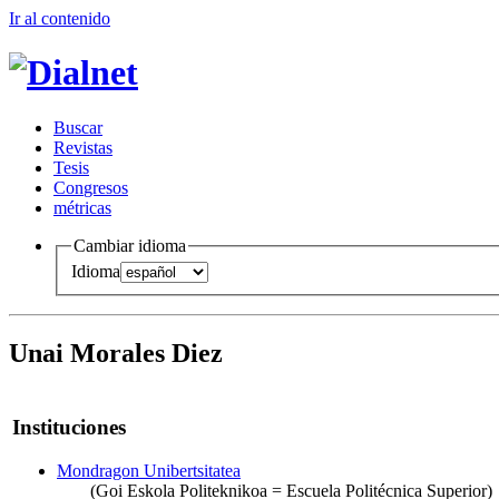
Ir al conteni
d
o
B
uscar
R
evistas
T
esis
Co
n
gresos
m
étricas
Cambiar idioma
Idioma
Unai Morales Diez
Instituciones
Mondragon Unibertsitatea
(Goi Eskola Politeknikoa = Escuela Politécnica Superior)