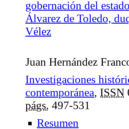
gobernación del estado
Álvarez de Toledo, du
Vélez
Juan Hernández Franc
Investigaciones histór
contemporánea
,
ISSN
págs.
497-531
Resumen