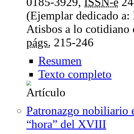
0185-3929,
ISSN-e
24
(Ejemplar dedicado a: 
Atisbos a lo cotidiano
págs.
215-246
Resumen
Texto completo
Patronazgo nobiliario 
“hora” del XVIII