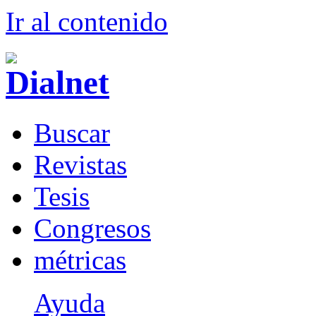
Ir al conteni
d
o
B
uscar
R
evistas
T
esis
Co
n
gresos
m
étricas
Ayuda