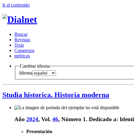
Ir al conteni
d
o
B
uscar
R
evistas
T
esis
Co
n
gresos
m
étricas
Cambiar idioma
Idioma
Studia historica. Historia moderna
Año
2024
, Vol.
46
, Número 1.
Dedicado a:
Ident
Presentación