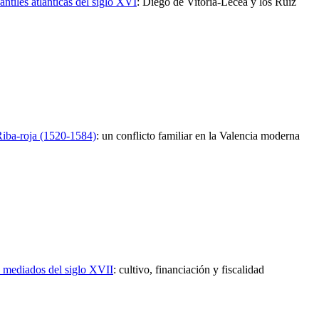
tiles atlánticas del siglo XVI
:
Diego de Vitoria-Lecea y los Ruiz
Riba-roja (1520-1584)
:
un conflicto familiar en la Valencia moderna
 mediados del siglo XVII
:
cultivo, financiación y fiscalidad