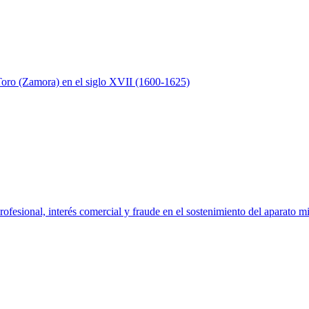
 Toro (Zamora) en el siglo XVII (1600-1625)
fesional, interés comercial y fraude en el sostenimiento del aparato mil