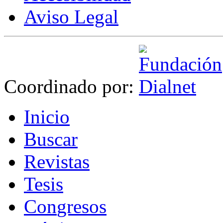
Aviso Legal
Coordinado por:
I
nicio
B
uscar
R
evistas
T
esis
Co
n
gresos