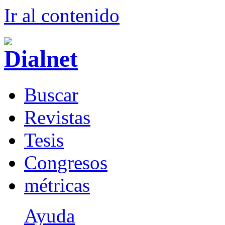
Ir al conteni
d
o
B
uscar
R
evistas
T
esis
Co
n
gresos
m
étricas
Ayuda