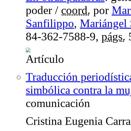
poder
/
coord.
por
Mar
Sanfilippo
,
Mariángel 
84-362-7588-9,
págs.
Traducción periodístic
simbólica contra la mu
comunicación
Cristina Eugenia Carr