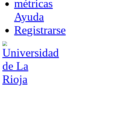
m
étricas
Ayuda
R
e
gistrarse