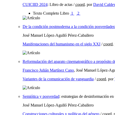
CUICIID 2024
:
Libro de actas
/
coord.
por
David Calde
Texto Completo Libro
1
2
De la condición postmoderna a la condición posverdader
José Manuel López-Agulló Pérez-Caballero
Manifestaciones del humanismo en el siglo XXI
/
coord.
Reformulación del aparato cinematográfico a propósito d
Francisco Julián Martínez Cano
, José Manuel López-Agu
Variantes de la comunicación de vanguardia
/
coord.
por
Semiótica y posverdad
:
estrategias de desinformación en
José Manuel López-Agulló Pérez-Caballero
Construcciones culturales y políticas del género
/
coord.