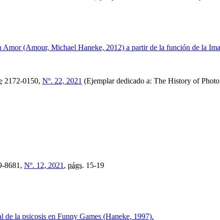
n Amor (Amour, Michael Haneke, 2012) a partir de la función de la Im
e
2172-0150,
Nº. 22, 2021
(Ejemplar dedicado a: The History of Photo
9-8681,
Nº. 12, 2021
,
págs.
15-19
tual de la psicosis en Funny Games (Haneke, 1997).