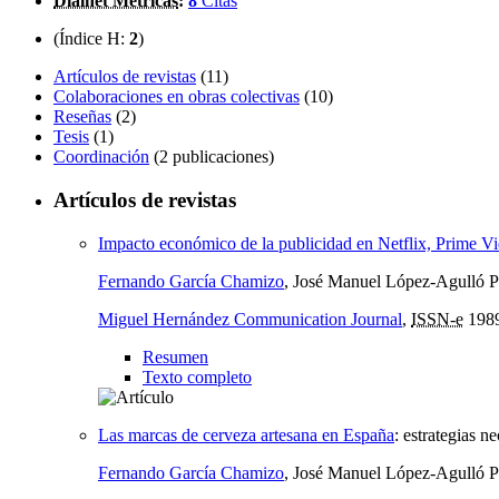
Dialnet Métricas
:
8
Citas
(Índice H:
2
)
Artículos de revistas
(11)
Colaboraciones en obras colectivas
(10)
Reseñas
(2)
Tesis
(1)
Coordinación
(2 publicaciones)
Artículos de revistas
Impacto económico de la publicidad en Netflix, Prim
Fernando García Chamizo
, José Manuel López-Agulló P
Miguel Hernández Communication Journal
,
ISSN-e
198
Resumen
Texto completo
Las marcas de cerveza artesana en España
:
estrategias ne
Fernando García Chamizo
, José Manuel López-Agulló P