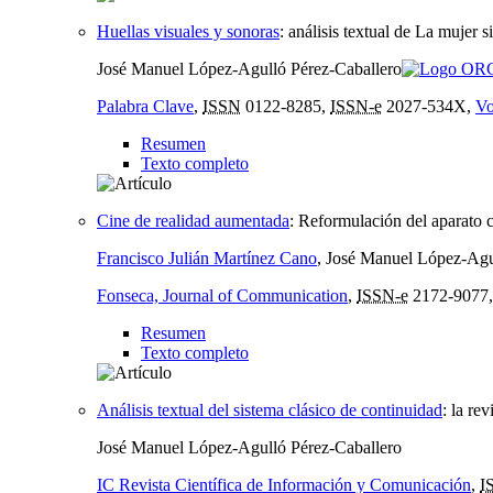
Huellas visuales y sonoras
:
análisis textual de La mujer 
José Manuel López-Agulló Pérez-Caballero
Palabra Clave
,
ISSN
0122-8285,
ISSN-e
2027-534X,
Vo
Resumen
Texto completo
Cine de realidad aumentada
:
Reformulación del aparato c
Francisco Julián Martínez Cano
, José Manuel López-Agu
Fonseca, Journal of Communication
,
ISSN-e
2172-9077
Resumen
Texto completo
Análisis textual del sistema clásico de continuidad
:
la re
José Manuel López-Agulló Pérez-Caballero
IC Revista Científica de Información y Comunicación
,
I