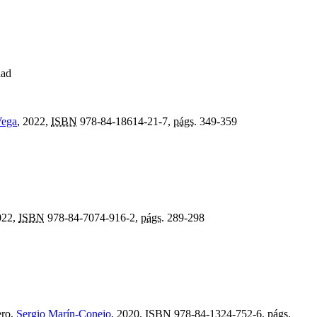
dad
Vega
, 2022,
ISBN
978-84-18614-21-7,
págs.
349-359
022,
ISBN
978-84-7074-916-2,
págs.
289-298
ero,
Sergio Marín-Conejo
, 2020,
ISBN
978-84-1324-752-6,
págs.