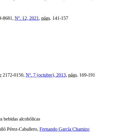
9-8681,
Nº. 12, 2021
,
págs.
141-157
e
2172-0150,
Nº. 7 (octubre), 2013
,
págs.
169-191
a bebidas alcohólicas
lló Pérez-Caballero,
Fernando García Chamizo