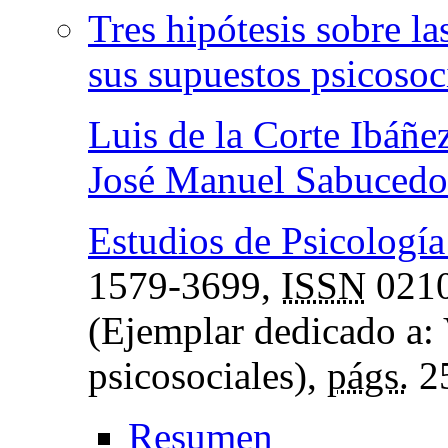
Tres hipótesis sobre la
sus supuestos psicosoc
Luis de la Corte Ibáñe
José Manuel Sabucedo
Estudios de Psicología
1579-3699,
ISSN
0210
(Ejemplar dedicado a: 
psicosociales),
págs.
2
Resumen