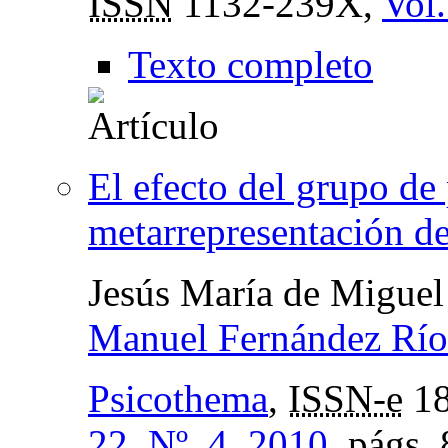
ISSN
1132-239X,
Vol.
Texto completo
El efecto del grupo de 
metarrepresentación de
Jesús María de Miguel
Manuel Fernández Río
Psicothema
,
ISSN-e
18
22, Nº. 4, 2010
,
págs.