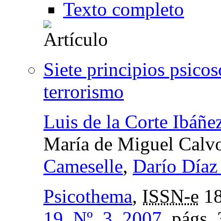
Texto completo
Siete principios psicos
terrorismo
Luis de la Corte Ibáñe
María de Miguel Calv
Cameselle
,
Darío Día
Psicothema
,
ISSN-e
18
19, Nº. 3, 2007
,
págs.