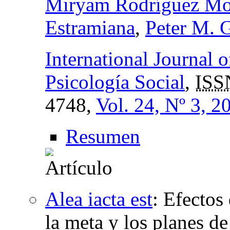
Miryam Rodríguez Mo
Estramiana
,
Peter M. G
International Journal 
Psicología Social
,
ISS
4748,
Vol. 24, Nº 3, 2
Resumen
Alea iacta est
:
Efectos
la meta y los planes de