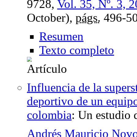
9728,
Vol. 35, Nº. 3, 
October),
págs.
496-5
Resumen
Texto completo
Influencia de la supers
deportivo de un equipo
colombia
:
Un estudio 
Andrés Mauricio Novo