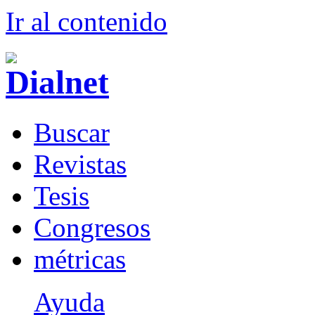
Ir al conteni
d
o
B
uscar
R
evistas
T
esis
Co
n
gresos
m
étricas
Ayuda