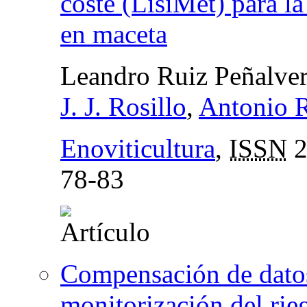
coste (LisiMet) para l
en maceta
Leandro Ruiz Peñalve
J. J. Rosillo
,
Antonio R
Enoviticultura
,
ISSN
2
78-83
Compensación de datos
monitorización del rie