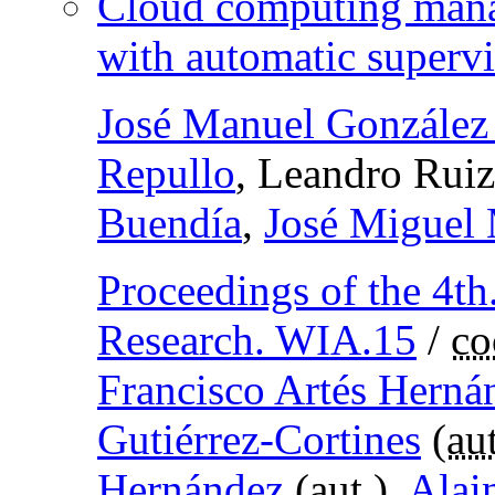
Cloud computing manag
with automatic supervi
José Manuel González
Repullo
, Leandro Ruiz
Buendía
,
José Miguel 
Proceedings of the 4t
Research. WIA.15
/
co
Francisco Artés Herná
Gutiérrez-Cortines
(
aut
Hernández
(
aut.
),
Alai