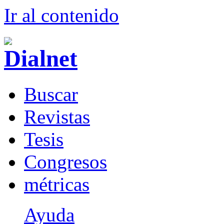
Ir al conteni
d
o
B
uscar
R
evistas
T
esis
Co
n
gresos
m
étricas
Ayuda