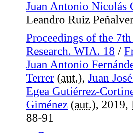
Juan Antonio Nicolás
Leandro Ruiz Peñalve
Proceedings of the 7t
Research. WIA. 18
/
F
Juan Antonio Fernánd
Terrer
(
aut.
),
Juan Jos
Egea Gutiérrez-Cortin
Giménez
(
aut.
), 2019,
88-91