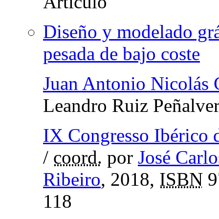
Diseño y modelado grá
pesada de bajo coste
Juan Antonio Nicolás
Leandro Ruiz Peñalve
IX Congresso Ibérico 
/
coord.
por
José Carl
Ribeiro
, 2018,
ISBN
9
118