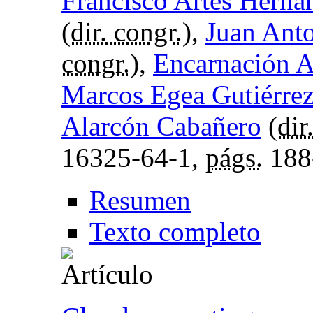
Francisco Artés Herná
(
dir. congr.
),
Juan Ant
congr.
),
Encarnación 
Marcos Egea Gutiérrez
Alarcón Cabañero
(
dir
16325-64-1,
págs.
188
Resumen
Texto completo