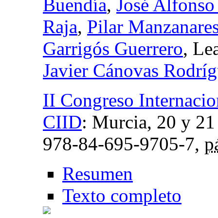
Buendía
,
José Alfonso
Raja
,
Pilar Manzanare
Garrigós Guerrero
, Le
Javier Cánovas Rodrí
II Congreso Internaci
CIID
:
Murcia, 20 y 21
978-84-695-9705-7,
p
Resumen
Texto completo