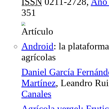
ISSN
0211-2728,
Año 
351
Android
:
la plataforma
agrícolas
Daniel García Fernán
Martínez
, Leandro Rui
Canales
Agrícola vergel: Fruticu