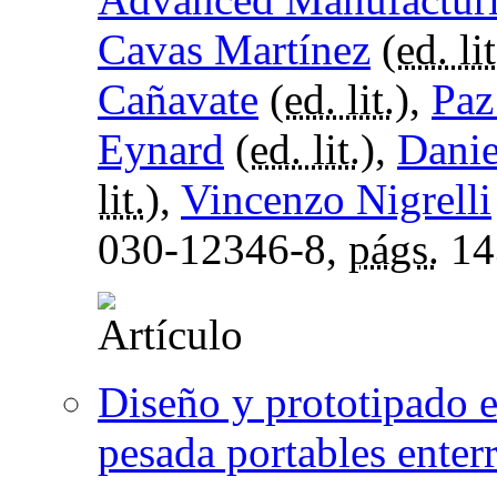
Cavas Martínez
(
ed. lit
Cañavate
(
ed. lit.
),
Paz
Eynard
(
ed. lit.
),
Danie
lit.
),
Vincenzo Nigrelli
030-12346-8,
págs.
14
Diseño y prototipado e
pesada portables enterr