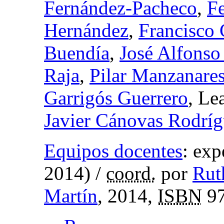
Fernández-Pacheco
,
F
Hernández
,
Francisco 
Buendía
,
José Alfonso
Raja
,
Pilar Manzanare
Garrigós Guerrero
, Le
Javier Cánovas Rodrí
Equipos docentes
:
exp
2014)
/
coord.
por
Rut
Martín
, 2014,
ISBN
97