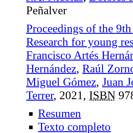
Peñalver
Proceedings of the 9t
Research for young re
Francisco Artés Herná
Hernández
,
Raúl Zorn
Miguel Gómez
,
Juan J
Terrer
, 2021,
ISBN
978
Resumen
Texto completo