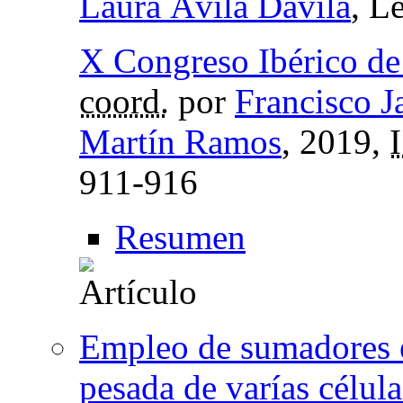
Laura Ávila Dávila
, L
X Congreso Ibérico de
coord.
por
Francisco J
Martín Ramos
, 2019,
911-916
Resumen
Empleo de sumadores e
pesada de varías célula