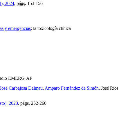
l), 2024
,
págs.
153-156
ias y emergencias
:
la toxicología clínica
estudio EMERG-AF
José Carbajosa Dalmau
,
Amparo Fernández de Simón
, José Ríos
sto), 2023
,
págs.
252-260