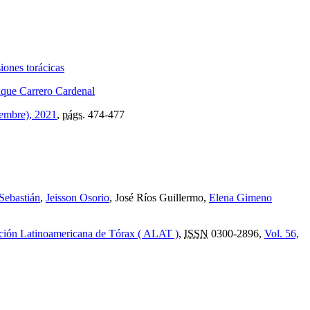
iones torácicas
ique Carrero Cardenal
iembre), 2021
,
págs.
474-477
Sebastián
,
Jeisson Osorio
, José Ríos Guillermo,
Elena Gimeno
ción Latinoamericana de Tórax ( ALAT )
,
ISSN
0300-2896,
Vol. 56,