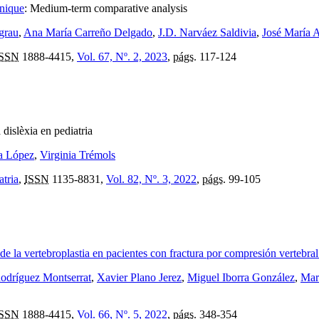
hnique
:
Medium-term comparative analysis
grau
,
Ana María Carreño Delgado
,
J.D. Narváez Saldivia
,
José María 
ISSN
1888-4415,
Vol. 67, Nº. 2, 2023
,
págs.
117-124
a dislèxia en pediatria
la López
,
Virginia Trémols
atria
,
ISSN
1135-8831,
Vol. 82, Nº. 3, 2022
,
págs.
99-105
o de la vertebroplastia en pacientes con fractura por compresión vertebra
odríguez Montserrat
,
Xavier Plano Jerez
,
Miguel Iborra González
,
Mar
ISSN
1888-4415,
Vol. 66, Nº. 5, 2022
,
págs.
348-354