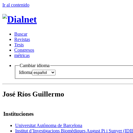
Ir al conteni
d
o
B
uscar
R
evistas
T
esis
Co
n
gresos
m
étricas
Cambiar idioma
Idioma
José Ríos Guillermo
Instituciones
Universitat Autònoma de Barcelona
Institut d’Investigacions Biomèdiques August Pi i Sunyer (I