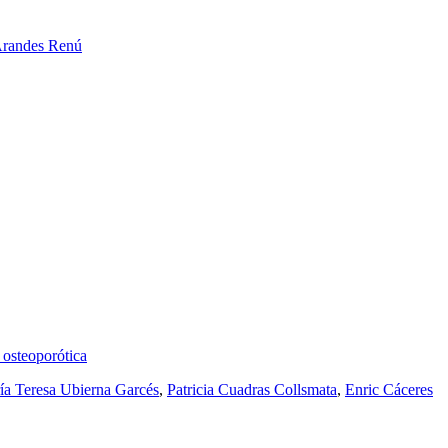
Arandes Renú
l osteoporótica
ía Teresa Ubierna Garcés
,
Patricia Cuadras Collsmata
,
Enric Cáceres