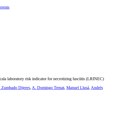
rrents
cala laboratory risk indicator for necrotizing fasciitis (LRINEC)
A Zumbado Dijeres
,
A. Domingo Trepat
,
Manuel Llusá
,
Andrés