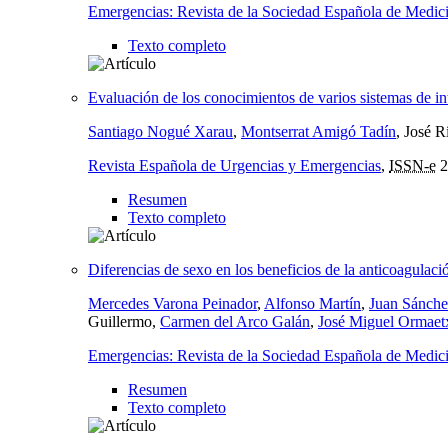
Emergencias: Revista de la Sociedad Española de Medic
Texto completo
Evaluación de los conocimientos de varios sistemas de int
Santiago Nogué Xarau
,
Montserrat Amigó Tadín
, José R
Revista Española de Urgencias y Emergencias
,
ISSN-e
2
Resumen
Texto completo
Diferencias de sexo en los beneficios de la anticoagulació
Mercedes Varona Peinador
,
Alfonso Martín
,
Juan Sánche
Guillermo,
Carmen del Arco Galán
,
José Miguel Ormaet
Emergencias: Revista de la Sociedad Española de Medic
Resumen
Texto completo