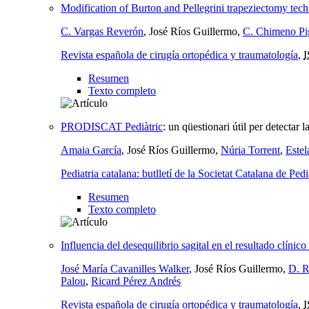
Modification of Burton and Pellegrini trapeziectomy tec
C. Vargas Reverón
, José Ríos Guillermo,
C. Chimeno Pi
Revista española de cirugía ortopédica y traumatología
,
Resumen
Texto completo
PRODISCAT Pediàtric
:
un qüestionari útil per detectar l
Amaia García
, José Ríos Guillermo,
Núria Torrent
,
Este
Pediatria catalana: butlletí de la Societat Catalana de Pedi
Resumen
Texto completo
Influencia del desequilibrio sagital en el resultado clínic
José María Cavanilles Walker
, José Ríos Guillermo,
D. R
Palou
,
Ricard Pérez Andrés
Revista española de cirugía ortopédica y traumatología
,