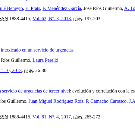
ulé Beneyto
,
E. Prats
,
F. Menéndez García
, José Ríos Guillermo,
A. To
ISSN
1888-4415,
Vol. 62, Nº. 3, 2018
,
págs.
197-203
 intoxicado en un servicio de urgencias
é Ríos Guillermo,
Laura Perelló
Nº. 10, 2018
,
págs.
26-30
 servicio de urgencias de tercer nivel
:
evolución y correlación con la es
Ríos Guillermo,
Juan Miguel Rodríguez Roiz
,
P. Camacho Carrasco
,
J.
ISSN
1888-4415,
Vol. 61, Nº. 4, 2017
,
págs.
265-272