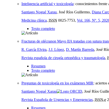
Inteligencia artificial y toxicología
:
conocimientos frente 
Santiago Nogué Xarau
, José Ríos Guillermo,
Diana Caro
Medicina clínica
,
ISSN
0025-7753,
Vol. 166, Nº. 5, 202
Texto completo
Fracturas de olécranon Mayo IIA tratadas con sutura trans
R. García Elvira
,
J.J. López
,
D. Martín Barreda
, José Rí
Revista española de cirugía ortopédica y traumatología
,
Resumen
Texto completo
Preguntas de toxicología en los exámenes MIR
:
aciertos 
Santiago Nogué Xarau
, José Ríos Guil
Revista Española de Urgencias y Emergencias
,
ISSN-e
2
Resumen