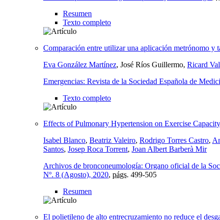
Resumen
Texto completo
Comparación entre utilizar una aplicación metrónomo y t
Eva González Martínez
, José Ríos Guillermo,
Ricard Val
Emergencias: Revista de la Sociedad Española de Medic
Texto completo
Effects of Pulmonary Hypertension on Exercise Capacity
Isabel Blanco
,
Beatriz Valeiro
,
Rodrigo Torres Castro
,
An
Santos
,
Josep Roca Torrent
,
Joan Albert Barberà Mir
Archivos de bronconeumología: Organo oficial de la So
Nº. 8 (Agosto), 2020
,
págs.
499-505
Resumen
El polietileno de alto entrecruzamiento no reduce el desgast