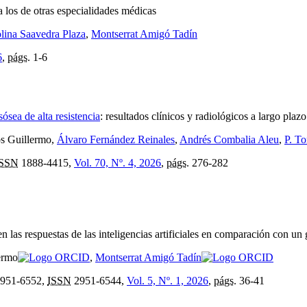
a los de otras especialidades médicas
lina Saavedra Plaza
,
Montserrat Amigó Tadín
6
,
págs.
1-6
ósea de alta resistencia
:
resultados clínicos y radiológicos a largo plazo
os Guillermo,
Álvaro Fernández Reinales
,
Andrés Combalia Aleu
,
P. To
ISSN
1888-4415,
Vol. 70, Nº. 4, 2026
,
págs.
276-282
en las respuestas de las inteligencias artificiales en comparación con un
lermo
,
Montserrat Amigó Tadín
951-6552,
ISSN
2951-6544,
Vol. 5, Nº. 1, 2026
,
págs.
36-41