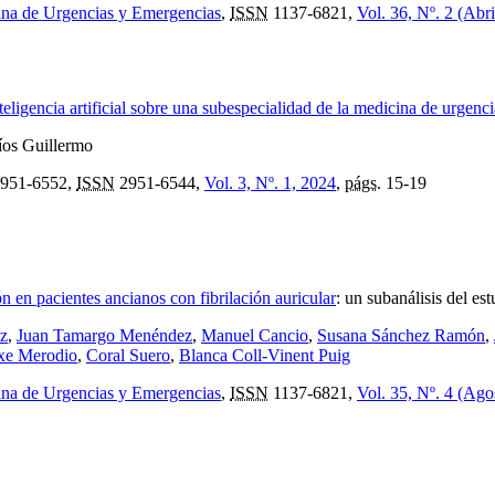
ina de Urgencias y Emergencias
,
ISSN
1137-6821,
Vol. 36, Nº. 2 (Abri
eligencia artificial sobre una subespecialidad de la medicina de urgenc
íos Guillermo
951-6552,
ISSN
2951-6544,
Vol. 3, Nº. 1, 2024
,
págs.
15-19
n en pacientes ancianos con fibrilación auricular
:
un subanálisis del 
z
,
Juan Tamargo Menéndez
,
Manuel Cancio
,
Susana Sánchez Ramón
,
xe Merodio
,
Coral Suero
,
Blanca Coll-Vinent Puig
ina de Urgencias y Emergencias
,
ISSN
1137-6821,
Vol. 35, Nº. 4 (Ago