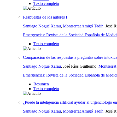
Texto completo
Respuestas de los autores I
Santiago Nogué Xarau
,
Montserrat Amigó Tadín
, José R
Emergencias: Revista de la Sociedad Española de Medic
Texto completo
Comparación de las respuestas a preguntas sobre intoxicaci
Santiago Nogué Xarau
, José Ríos Guillermo,
Montserrat
Emergencias: Revista de la Sociedad Española de Medic
Resumen
Texto completo
¿Puede la inteligencia artificial ayudar al urgenciólogo e
Santiago Nogué Xarau
,
Montserrat Amigó Tadín
, José R