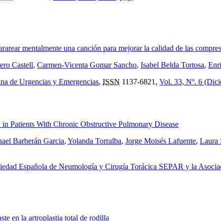
ararear mentalmente una canción para mejorar la calidad de las compres
ero Castell
,
Carmen-Vicenta Gomar Sancho
,
Isabel Belda Tortosa
,
Enr
ina de Urgencias y Emergencias
,
ISSN
1137-6821,
Vol. 33, Nº. 6 (Dic
 in Patients With Chronic Obstructive Pulmonary Disease
ael Barberán Garcia
,
Yolanda Torralba
,
Jorge Moisés Lafuente
,
Laura 
ciedad Española de Neumología y Cirugía Torácica SEPAR y la Asocia
e en la artroplastia total de rodilla