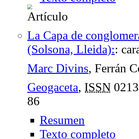
La Capa de conglomera
(Solsona, Lleida):
:
car
Marc Divins
, Ferrán 
Geogaceta
,
ISSN
0213
86
Resumen
Texto completo