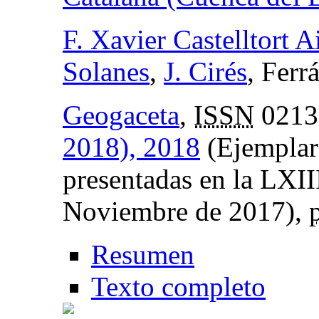
F. Xavier Castelltort A
Solanes
,
J. Cirés
, Fer
Geogaceta
,
ISSN
0213
2018), 2018
(Ejemplar
presentadas en la LXIII
Noviembre de 2017),
Resumen
Texto completo