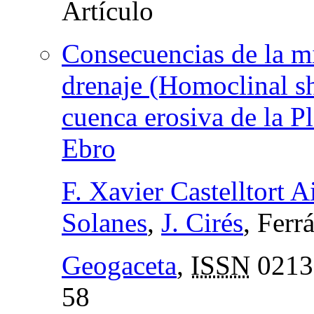
Consecuencias de la mi
drenaje (Homoclinal sh
cuenca erosiva de la P
Ebro
F. Xavier Castelltort A
Solanes
,
J. Cirés
, Fer
Geogaceta
,
ISSN
0213
58