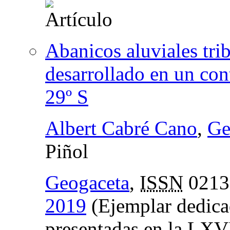
Abanicos aluviales trib
desarrollado en un con
29º S
Albert Cabré Cano
,
Ge
Piñol
Geogaceta
,
ISSN
0213
2019
(Ejemplar dedica
presentadas en la LXVI