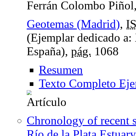
Ferrán Colombo Piñol
Geotemas (Madrid)
,
I
(Ejemplar dedicado a:
España),
pág.
1068
Resumen
Texto Completo Eje
Chronology of recent s
Río de la Plata Estuary