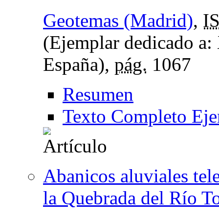
Geotemas (Madrid)
,
I
(Ejemplar dedicado a:
España),
pág.
1067
Resumen
Texto Completo Eje
Abanicos aluviales tel
la Quebrada del Río To