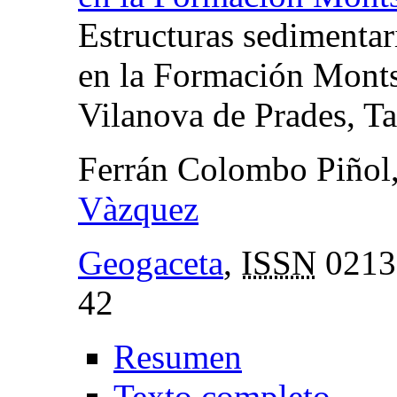
Estructuras sedimenta
en la Formación Monts
Vilanova de Prades, T
Ferrán Colombo Piñol
Vàzquez
Geogaceta
,
ISSN
0213
42
Resumen
Texto completo