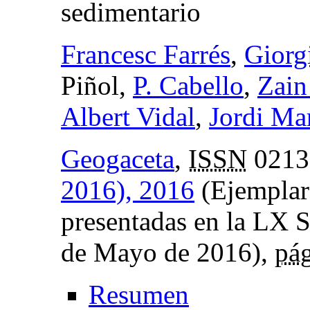
sedimentario
Francesc Farrés
,
Giorg
Piñol,
P. Cabello
,
Zain
Albert Vidal
,
Jordi Mar
Geogaceta
,
ISSN
0213
2016), 2016
(Ejemplar
presentadas en la LX S
de Mayo de 2016),
pág
Resumen