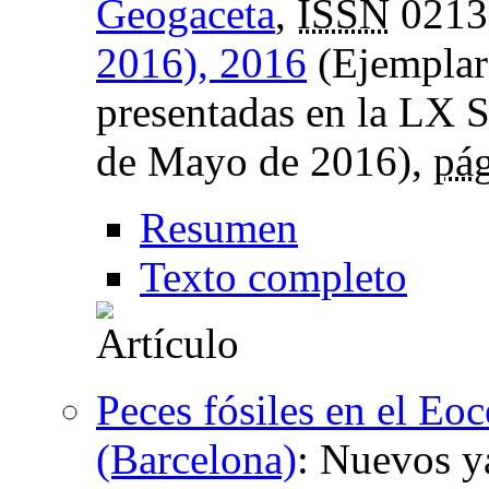
Geogaceta
,
ISSN
0213
2016), 2016
(Ejemplar
presentadas en la LX S
de Mayo de 2016),
pág
Resumen
Texto completo
Peces fósiles en el Eo
(Barcelona)
:
Nuevos ya