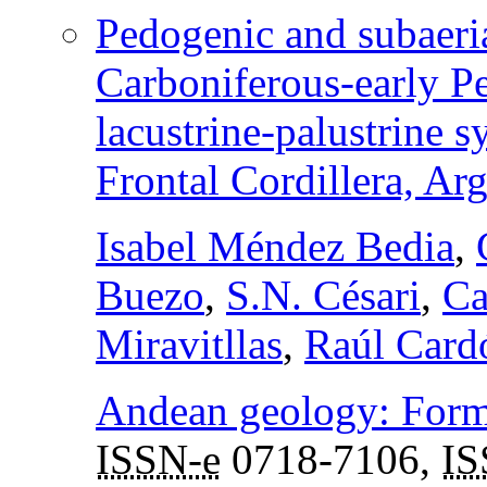
Pedogenic and subaeria
Carboniferous-early P
lacustrine-palustrine 
Frontal Cordillera, Ar
Isabel Méndez Bedia
,
Buezo
,
S.N. Césari
,
Ca
Miravitllas
,
Raúl Card
Andean geology: Forme
ISSN-e
0718-7106,
I