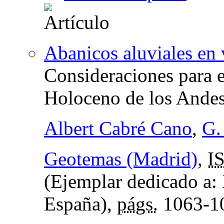
Abanicos aluviales en 
Consideraciones para e
Holoceno de los Andes
Albert Cabré Cano
,
G.
Geotemas (Madrid)
,
I
(Ejemplar dedicado a:
España),
págs.
1063-1