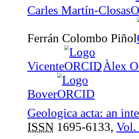
Carles Martín-Closas
Ferrán Colombo Piñol
Vicente
,
Àlex O
Bover
Geologica acta: an inte
ISSN
1695-6133,
Vol.