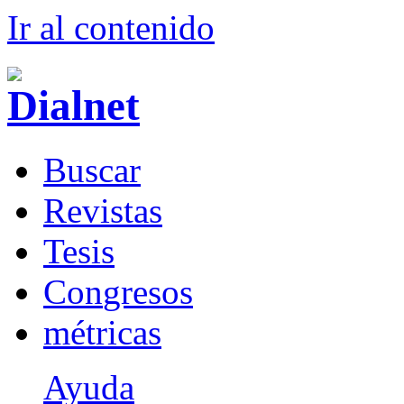
Ir al conteni
d
o
B
uscar
R
evistas
T
esis
Co
n
gresos
m
étricas
Ayuda