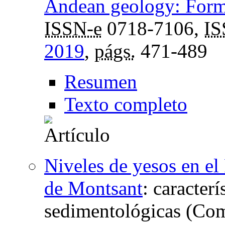
Andean geology: Forme
ISSN-e
0718-7106,
I
2019
,
págs.
471-489
Resumen
Texto completo
Niveles de yesos en el
de Montsant
:
caracterí
sedimentológicas (Com