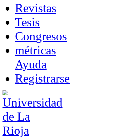
R
evistas
T
esis
Co
n
gresos
m
étricas
Ayuda
R
e
gistrarse