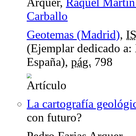
Arquer,
Raquel Martí
Carballo
Geotemas (Madrid)
,
I
(Ejemplar dedicado a:
España),
pág.
798
La cartografía geológi
con futuro?
Pedro Farias Arquer