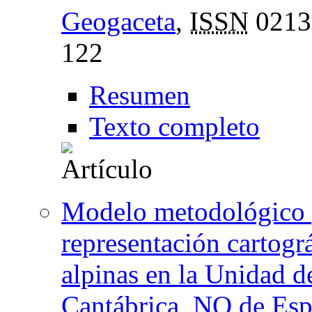
Geogaceta
,
ISSN
0213
122
Resumen
Texto completo
Modelo metodológico p
representación cartográ
alpinas en la Unidad d
Cantábrica, NO de Esp