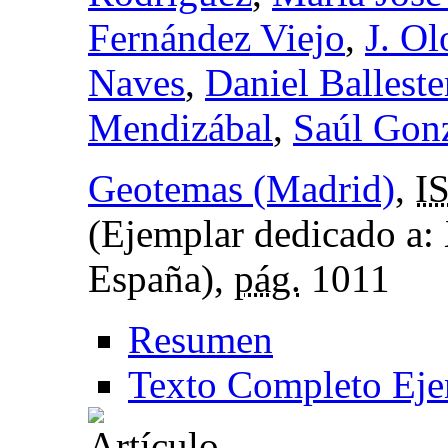
Fernández Viejo
,
J. Ol
Naves
,
Daniel Ballest
Mendizábal
,
Saúl Gon
Geotemas (Madrid)
,
I
(Ejemplar dedicado a:
España),
pág.
1011
Resumen
Texto Completo Eje