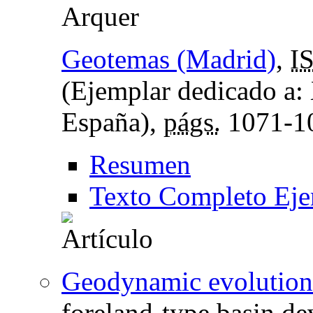
Arquer
Geotemas (Madrid)
,
I
(Ejemplar dedicado a:
España),
págs.
1071-1
Resumen
Texto Completo Eje
Geodynamic evolution 
foreland‑type basin de