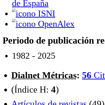
de España
ISNI
OpenAlex
Periodo de publicación r
1982 - 2025
Dialnet Métricas
:
56
Cit
(Índice H:
4
)
Artículos de revistas
(49)