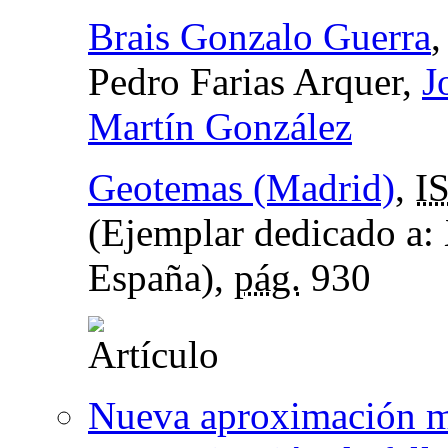
Brais Gonzalo Guerra
Pedro Farias Arquer,
J
Martín González
Geotemas (Madrid)
,
I
(Ejemplar dedicado a:
España),
pág.
930
Nueva aproximación mul