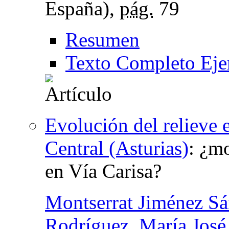
España),
pág.
79
Resumen
Texto Completo Eje
Evolución del relieve 
Central (Asturias)
:
¿mo
en Vía Carisa?
Montserrat Jiménez S
Rodríguez
,
María Jos