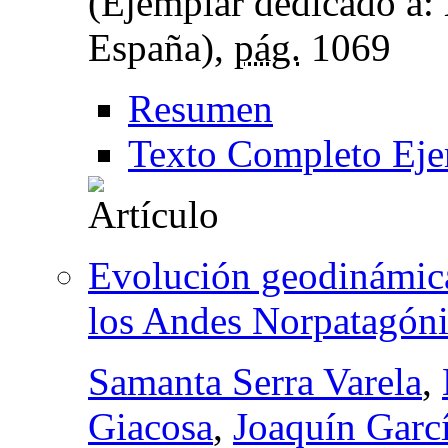
(Ejemplar dedicado a:
España),
pág.
1069
Resumen
Texto Completo Eje
Evolución geodinámica
los Andes Norpatagón
Samanta Serra Varela
,
Giacosa
,
Joaquín Garc