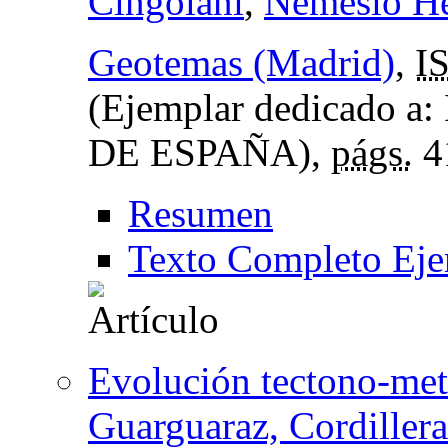
Cingolani
,
Nemesio He
Geotemas (Madrid)
,
I
(Ejemplar dedicado
DE ESPAÑA),
págs.
4
Resumen
Texto Completo Eje
Evolución tectono-me
Guarguaraz, Cordiller