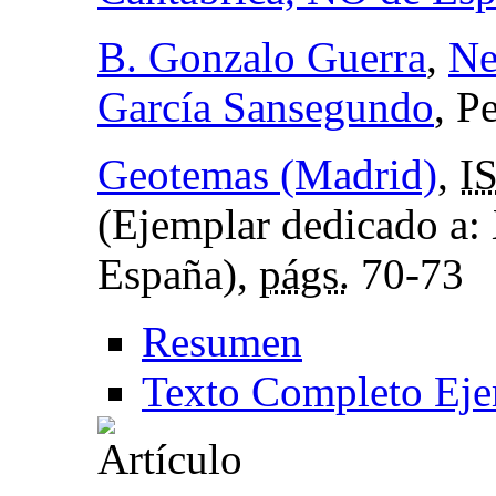
B. Gonzalo Guerra
,
Ne
García Sansegundo
, P
Geotemas (Madrid)
,
I
(Ejemplar dedicado a:
España),
págs.
70-73
Resumen
Texto Completo Eje