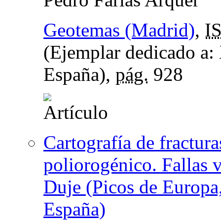
Geotemas (Madrid)
,
I
(Ejemplar dedicado a:
España),
pág.
928
Cartografía de fractur
poliorogénico. Fallas v
Duje (Picos de Europa
España)