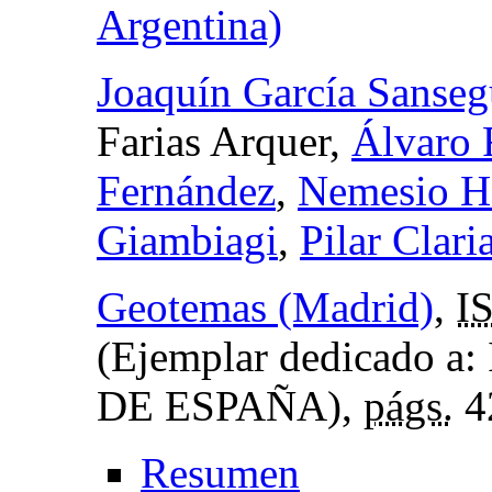
Argentina)
Joaquín García Sanse
Farias Arquer,
Álvaro 
Fernández
,
Nemesio He
Giambiagi
,
Pilar Clari
Geotemas (Madrid)
,
I
(Ejemplar dedicado
DE ESPAÑA),
págs.
4
Resumen