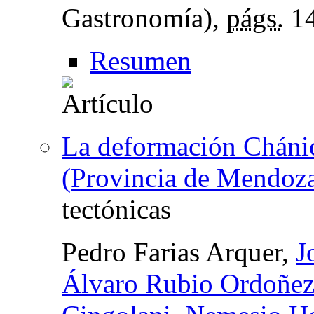
Gastronomía),
págs.
14
Resumen
La deformación Chánic
(Provincia de Mendoza
tectónicas
Pedro Farias Arquer,
J
Álvaro Rubio Ordoñe