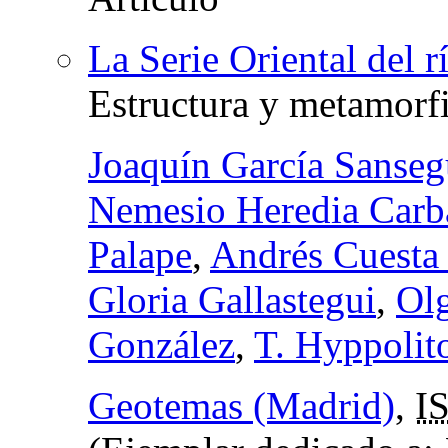
La Serie Oriental del 
Estructura y metamorf
Joaquín García Sanse
Nemesio Heredia Carb
Palape
,
Andrés Cuesta
Gloria Gallastegui
,
Ol
González
,
T. Hyppolit
Geotemas (Madrid)
,
I