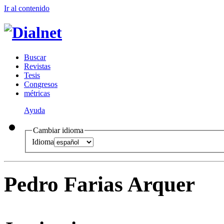
Ir al conteni
d
o
B
uscar
R
evistas
T
esis
Co
n
gresos
m
étricas
Ayuda
Cambiar idioma
Idioma
Pedro Farias Arquer