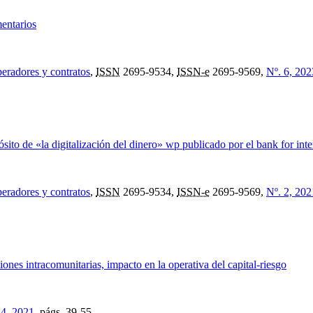
entarios
eradores y contratos
,
ISSN
2695-9534,
ISSN-e
2695-9569,
Nº. 6, 202
ito de «la digitalización del dinero» wp publicado por el bank for inter
eradores y contratos
,
ISSN
2695-9534,
ISSN-e
2695-9569,
Nº. 2, 202
nes intracomunitarias, impacto en la operativa del capital-riesgo
 4, 2021
,
págs.
39-55