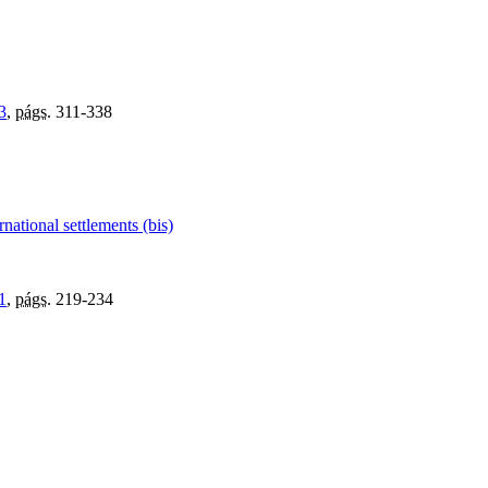
3
,
págs.
311-338
national settlements (bis)
1
,
págs.
219-234