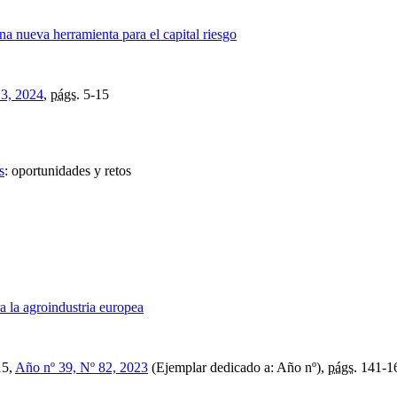
Una nueva herramienta para el capital riesgo
 3, 2024
,
págs.
5-15
s
:
oportunidades y retos
 la agroindustria europea
15,
Año nº 39, Nº 82, 2023
(Ejemplar dedicado a: Año nº),
págs.
141-1