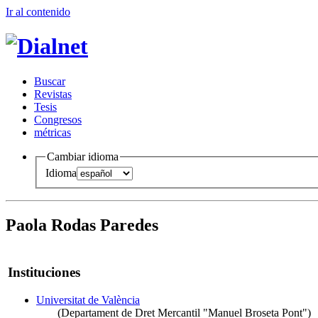
Ir al conteni
d
o
B
uscar
R
evistas
T
esis
Co
n
gresos
m
étricas
Cambiar idioma
Idioma
Paola Rodas Paredes
Instituciones
Universitat de València
(Departament de Dret Mercantil "Manuel Broseta Pont")