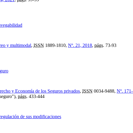
avegabilidad
éreo y multimodal
,
ISSN
1889-1810,
Nº. 21, 2018
,
págs.
73-93
eguro
Derecho y Economía de los Seguros privados
,
ISSN
0034-9488,
Nº. 171
aseguro"),
págs.
433-444
a regulación de sus modificaciones