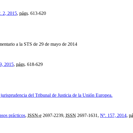
. 2, 2015
,
págs.
613-620
mentario a la STS de 29 de mayo de 2014
9, 2015
,
págs.
618-629
a jurisprudencia del Tribunal de Justicia de la Unión Europea.
sos prácticos
,
ISSN-e
2697-2239,
ISSN
2697-1631,
Nº. 157, 2014
,
pá