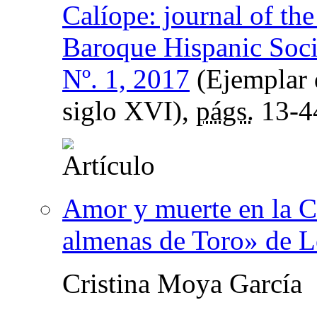
Calíope: journal of th
Baroque Hispanic Soci
Nº. 1, 2017
(Ejemplar d
siglo XVI),
págs.
13-4
Amor y muerte en la Ca
almenas de Toro» de 
Cristina Moya García