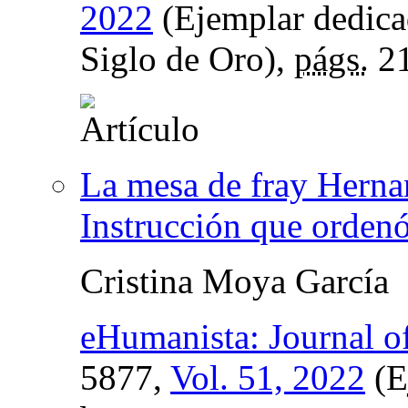
2022
(Ejemplar dedicad
Siglo de Oro),
págs.
21
La mesa de fray Hernan
Instrucción que ordenó
Cristina Moya García
eHumanista: Journal of
5877,
Vol. 51, 2022
(E