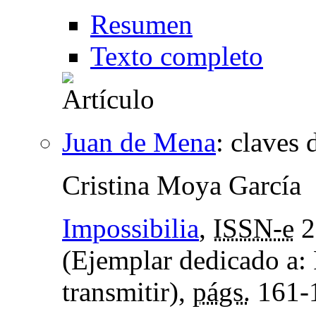
Resumen
Texto completo
Juan de Mena
:
claves 
Cristina Moya García
Impossibilia
,
ISSN-e
2
(Ejemplar dedicado a: F
transmitir),
págs.
161-