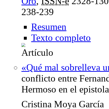
Oro
,
ISSN-e
2328-130
238-239
Resumen
Texto completo
«Qué mal sobrelleva u
conflicto entre Fernand
Hermoso en el epistola
Cristina Moya García