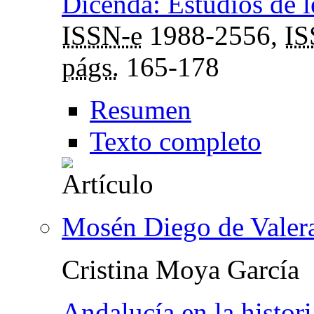
Dicenda: Estudios de l
ISSN-e
1988-2556,
I
págs.
165-178
Resumen
Texto completo
Mosén Diego de Valer
Cristina Moya García
Andalucía en la histori