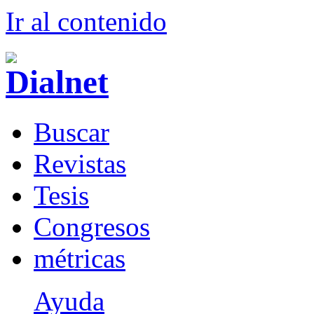
Ir al conteni
d
o
B
uscar
R
evistas
T
esis
Co
n
gresos
m
étricas
Ayuda