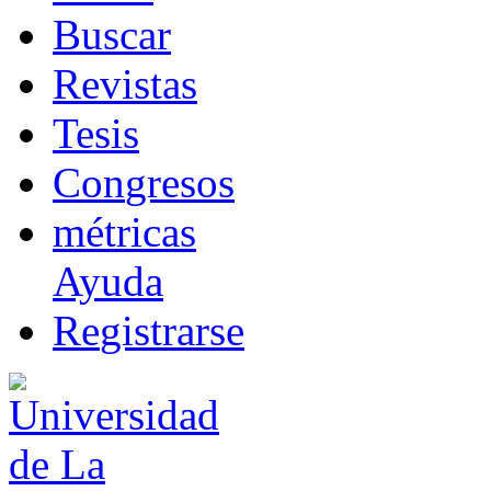
B
uscar
R
evistas
T
esis
Co
n
gresos
m
étricas
Ayuda
R
e
gistrarse