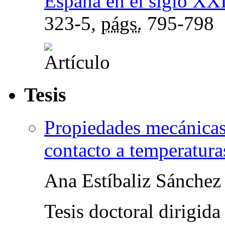
España en el siglo XX
323-5,
págs.
795-798
Tesis
Propiedades mecánicas
contacto a temperatura
Ana Estíbaliz Sánchez
Tesis doctoral dirigida