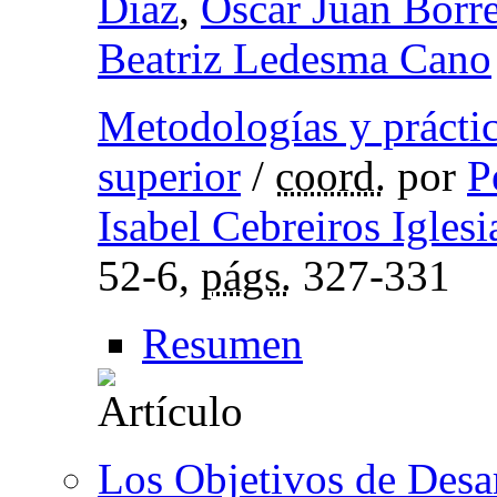
Díaz
,
Óscar Juan Borr
Beatriz Ledesma Cano
Metodologías y práctic
superior
/
coord.
por
P
Isabel Cebreiros Iglesi
52-6,
págs.
327-331
Resumen
Los Objetivos de Desar