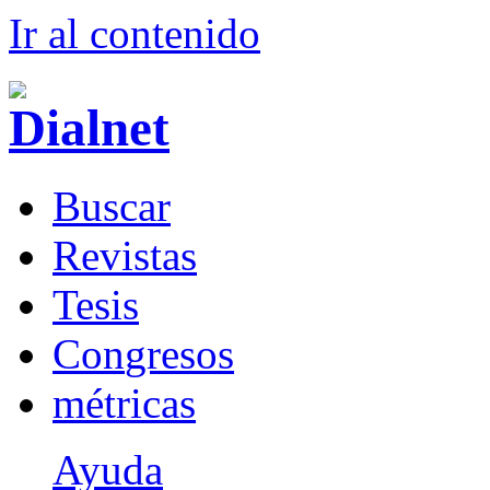
Ir al conteni
d
o
B
uscar
R
evistas
T
esis
Co
n
gresos
m
étricas
Ayuda