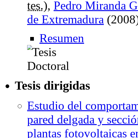
tes.
),
Pedro Miranda G
de Extremadura
(2008)
Resumen
Tesis dirigidas
Estudio del comportami
pared delgada y secci
plantas fotovoltaicas e