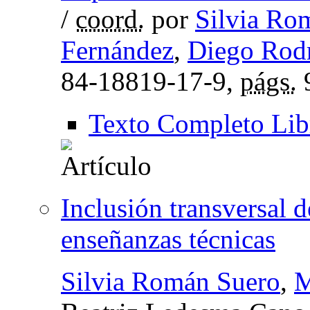
/
coord.
por
Silvia Ro
Fernández
,
Diego Rod
84-18819-17-9,
págs.
Texto Completo Lib
Inclusión transversal 
enseñanzas técnicas
Silvia Román Suero
,
M