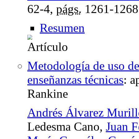
62-4,
págs.
1261-1268
Resumen
Metodología de uso de
enseñanzas técnicas
:
a
Rankine
Andrés Álvarez Murill
Ledesma Cano,
Juan F