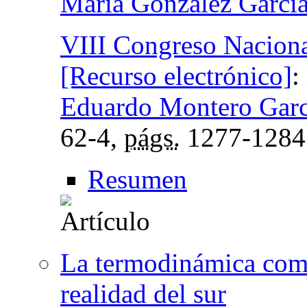
María González Garcí
VIII Congreso Naciona
[Recurso electrónico]
:
Eduardo Montero Garc
62-4,
págs.
1277-1284
Resumen
La termodinámica como
realidad del sur