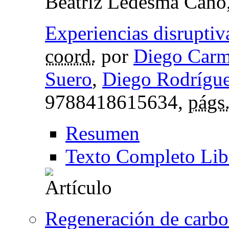
Beatriz Ledesma Cano
Experiencias disruptiv
coord.
por
Diego Carm
Suero
,
Diego Rodrígu
9788418615634,
págs
Resumen
Texto Completo Lib
Regeneración de carbo