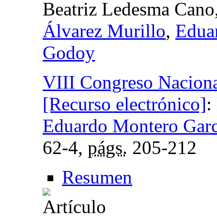
Beatriz Ledesma Cano
Álvarez Murillo
,
Edua
Godoy
VIII Congreso Naciona
[Recurso electrónico]
:
Eduardo Montero Garc
62-4,
págs.
205-212
Resumen