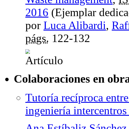
2016
(Ejemplar dedica
por
Luca Alibardi
,
Raf
págs.
122-132
Colaboraciones en obra
Tutoría recíproca entre
ingeniería intercentro
Ana Estíbaliz Sánchez