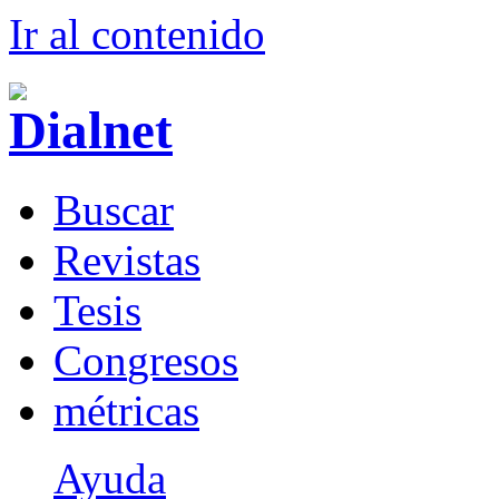
Ir al conteni
d
o
B
uscar
R
evistas
T
esis
Co
n
gresos
m
étricas
Ayuda