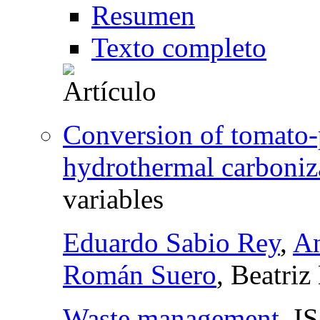
Resumen
Texto completo
Conversion of tomato-p
hydrothermal carboniz
variables
Eduardo Sabio Rey
,
An
Román Suero
, Beatri
Waste management
,
I