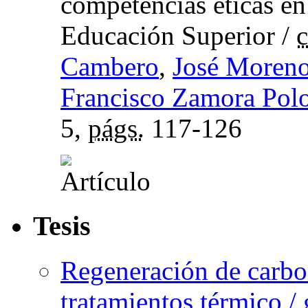
competencias éticas en
Educación Superior
/
c
Cambero
,
José Moren
Francisco Zamora Pol
5,
págs.
117-126
Tesis
Regeneración de carbo
tratamientos térmico /