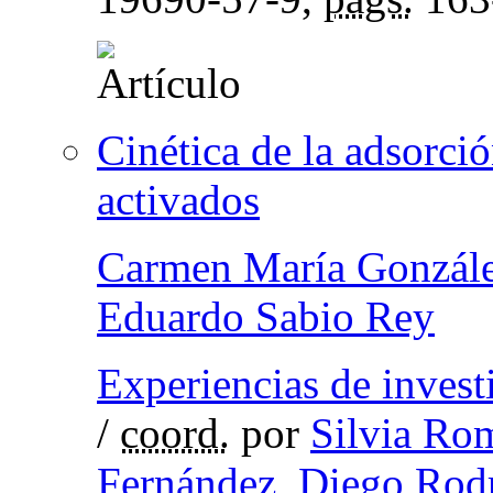
Cinética de la adsorci
activados
Carmen María Gonzále
Eduardo Sabio Rey
Experiencias de invest
/
coord.
por
Silvia Ro
Fernández
,
Diego Rod