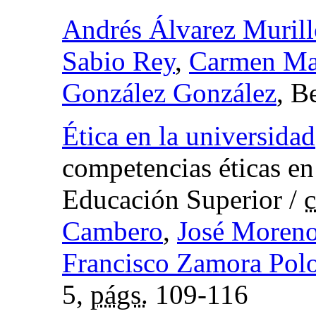
Andrés Álvarez Murill
Sabio Rey
,
Carmen Mar
González González
, B
Ética en la universidad
competencias éticas en
Educación Superior
/
c
Cambero
,
José Moren
Francisco Zamora Pol
5,
págs.
109-116