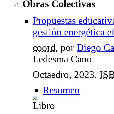
Obras Colectivas
Propuestas educativ
gestión energética e
coord.
por
Diego Ca
Ledesma Cano
Octaedro, 2023.
IS
Resumen