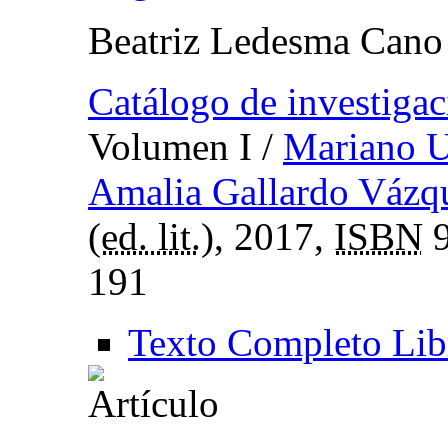
Beatriz Ledesma Cano
Catálogo de investiga
Volumen I
/
Mariano U
Amalia Gallardo Vázq
(
ed. lit.
), 2017,
ISBN
9
191
Texto Completo Lib