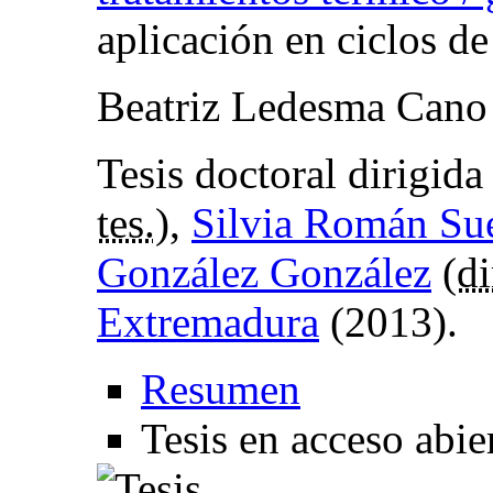
aplicación en ciclos d
Beatriz Ledesma Cano
Tesis doctoral dirigida
tes.
),
Silvia Román Su
González González
(
di
Extremadura
(2013).
Resumen
Tesis en acceso abie