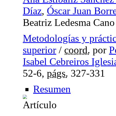
Díaz
,
Óscar Juan Borr
Beatriz Ledesma Cano
Metodologías y práctic
superior
/
coord.
por
P
Isabel Cebreiros Iglesi
52-6,
págs.
327-331
Resumen