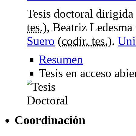
Tesis doctoral dirigid
tes.
), Beatriz Ledesma
Suero
(
codir. tes.
).
Uni
Resumen
Tesis en acceso abie
Coordinación