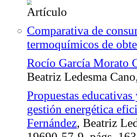
Comparativa de consum
termoquímicos de obte
Rocío García Morato
Beatriz Ledesma Cano
Propuestas educativas 
gestión energética efic
Fernández
, Beatriz L
19690-57-9,
págs.
163