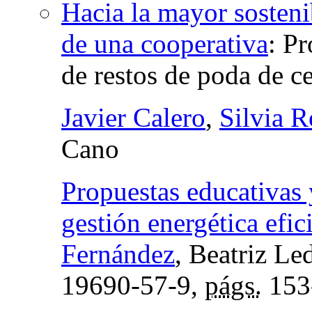
Hacia la mayor sostenib
de una cooperativa
:
Pr
de restos de poda de c
Javier Calero
,
Silvia 
Cano
Propuestas educativas 
gestión energética efic
Fernández
, Beatriz L
19690-57-9,
págs.
153