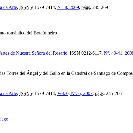
a da Arte
,
ISSN-e
1579-7414,
Nº. 8, 2009
,
págs.
245-269
nto romántico del Botafumeiro
Artes de Nuestra Señora del Rosario
,
ISSN
0212-6117,
Nº. 40-41, 200
das Torres del Ángel y del Gallo en la Catedral de Santiago de Compos
a da Arte
,
ISSN-e
1579-7414,
Vol. 6, Nº. 6, 2007
,
págs.
245-266
tiago