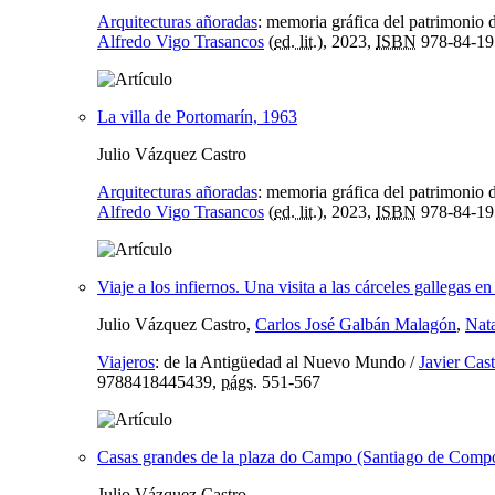
Arquitecturas añoradas
:
memoria gráfica del patrimonio d
Alfredo Vigo Trasancos
(
ed. lit.
), 2023,
ISBN
978-84-19
La villa de Portomarín, 1963
Julio Vázquez Castro
Arquitecturas añoradas
:
memoria gráfica del patrimonio d
Alfredo Vigo Trasancos
(
ed. lit.
), 2023,
ISBN
978-84-19
Viaje a los infiernos. Una visita a las cárceles gallegas e
Julio Vázquez Castro,
Carlos José Galbán Malagón
,
Nat
Viajeros
:
de la Antigüedad al Nuevo Mundo
/
Javier Cas
9788418445439,
págs.
551-567
Casas grandes de la plaza do Campo (Santiago de Compo
Julio Vázquez Castro