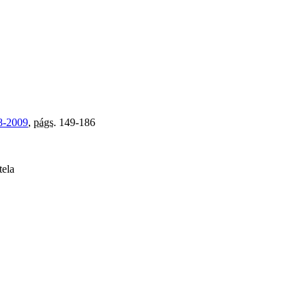
8-2009
,
págs.
149-186
tela