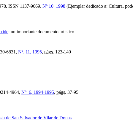
978,
ISSN
1137-9669,
Nº 10, 1998
(Ejemplar dedicado a: Cultura, po
ixide
:
un importante documento artístico
30-6831,
Nº. 11, 1995
,
págs.
123-140
214-4964,
Nº. 6, 1994-1995
,
págs.
37-95
uista de San Salvador de Vilar de Donas