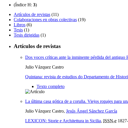
(Índice H:
3
)
Artículos de revistas
(11)
Colaboraciones en obras colectivas
(19)
Libros
(6)
Tesis
(1)
Tesis dirigidas
(1)
Artículos de revistas
Dos voces críticas ante la inminente pérdida del antiguo
Julio Vázquez Castro
Quintana: revista de estudios do Departamento de Histori
Texto completo
La última casa gótica de a coruña. Viejos ropajes para 
Julio Vázquez Castro,
Jesús Ángel Sánchez García
LEXICON: Storie e Architettura in Sicilia
,
ISSN-e
1827