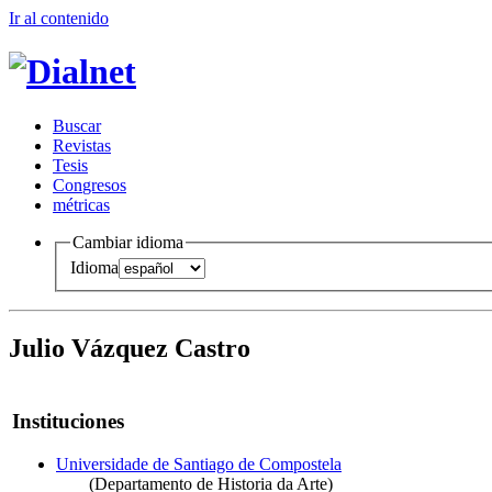
Ir al conteni
d
o
B
uscar
R
evistas
T
esis
Co
n
gresos
m
étricas
Cambiar idioma
Idioma
Julio Vázquez Castro
Instituciones
Universidade de Santiago de Compostela
(Departamento de Historia da Arte)