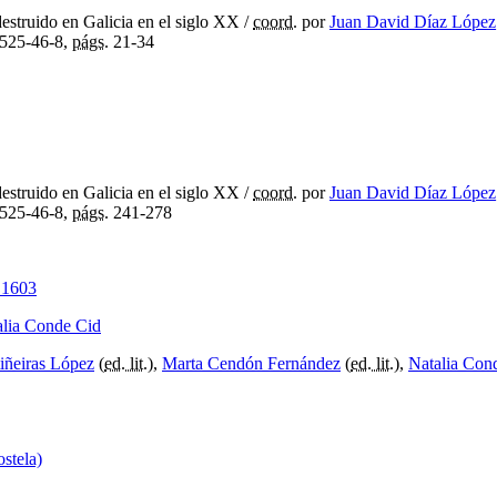
estruido en Galicia en el siglo XX
/
coord.
por
Juan David Díaz López
525-46-8,
págs.
21-34
estruido en Galicia en el siglo XX
/
coord.
por
Juan David Díaz López
525-46-8,
págs.
241-278
n 1603
alia Conde Cid
tiñeiras López
(
ed. lit.
),
Marta Cendón Fernández
(
ed. lit.
),
Natalia Con
stela)