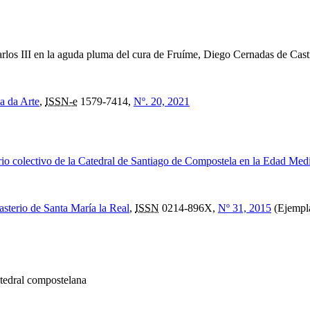
rlos III en la aguda pluma del cura de Fruíme, Diego Cernadas de Cast
a da Arte
,
ISSN-e
1579-7414,
Nº. 20, 2021
ario colectivo de la Catedral de Santiago de Compostela en la Edad Med
sterio de Santa María la Real
,
ISSN
0214-896X,
Nº 31, 2015
(Ejempla
Catedral compostelana