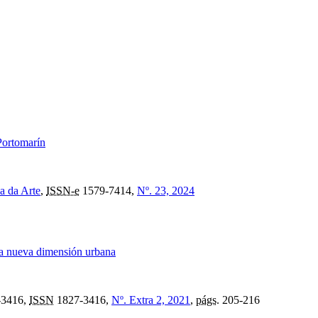
 Portomarín
a da Arte
,
ISSN-e
1579-7414,
Nº. 23, 2024
una nueva dimensión urbana
-3416,
ISSN
1827-3416,
Nº. Extra 2, 2021
,
págs.
205-216