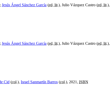
;
Jesús Ángel Sánchez García
(
ed. lit.
), Julio Vázquez Castro (
ed. lit.
),
;
Jesús Ángel Sánchez García
(
ed. lit.
), Julio Vázquez Castro (
ed. lit.
),
de Cid
(
col.
),
Israel Sanmartín Barros
(
col.
), 2021,
ISBN