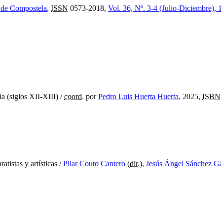
o de Compostela
,
ISSN
0573-2018,
Vol. 36, Nº. 3-4 (Julio-Diciembre),
ña (siglos XII-XIII)
/
coord.
por
Pedro Luis Huerta Huerta
, 2025,
ISBN
atistas y artísticas
/
Pilar Couto Cantero
(
dir.
),
Jesús Ángel Sánchez Ga