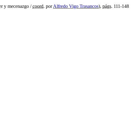
der y mecenazgo /
coord.
por
Alfredo Vigo Trasancos
),
págs.
111-148