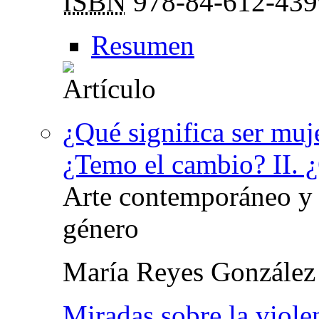
ISBN
978-84-612-439
Resumen
¿Qué significa ser muj
¿Temo el cambio? II. ¿
Arte contemporáneo y c
género
María Reyes González
Miradas sobre la viole