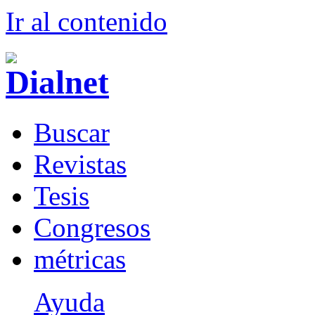
Ir al conteni
d
o
B
uscar
R
evistas
T
esis
Co
n
gresos
m
étricas
Ayuda