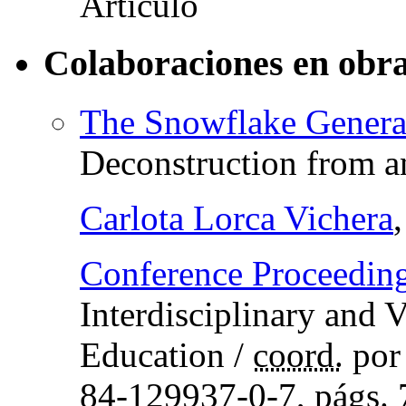
Colaboraciones en obra
The Snowflake Genera
Deconstruction from an
Carlota Lorca Vichera
Conference Proceedi
Interdisciplinary and 
Education
/
coord.
por
84-129937-0-7,
págs.