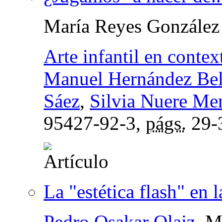
María Reyes González
Arte infantil en conte
Manuel Hernández Bel
Sáez
,
Silvia Nuere Me
95427-92-3,
págs.
29-
La "estética flash" en 
Pedro Osakar Olaiz
, M