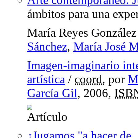
ámbitos para una exper
María Reyes González
Sánchez
,
María José M
Imagen-imaginario inte
artística
/
coord.
por
M
García Gil
, 2006,
ISB
¿Jugamos "a hacer de..