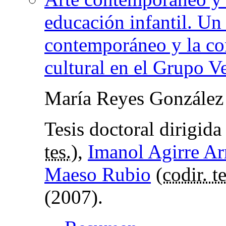
educación infantil. Un 
contemporáneo y la con
cultural en el Grupo V
María Reyes González
Tesis doctoral dirigid
tes.
),
Imanol Agirre Ar
Maeso Rubio
(
codir. te
(2007).