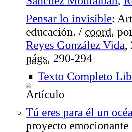
Sánchez Montalbán
,
R
Pensar lo invisible
:
Art
educación.
/
coord.
po
Reyes González Vida
,
págs.
290-294
Texto Completo Lib
Tú eres para él un océ
proyecto emocionante