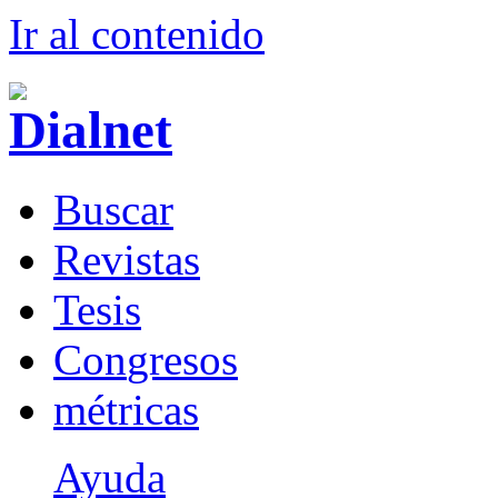
Ir al conteni
d
o
B
uscar
R
evistas
T
esis
Co
n
gresos
m
étricas
Ayuda