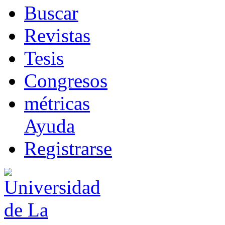
B
uscar
R
evistas
T
esis
Co
n
gresos
m
étricas
Ayuda
R
e
gistrarse