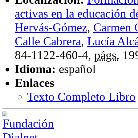
activas en la educación d
Hervás-Gómez
,
Carmen C
Calle Cabrera
,
Lucía Alc
84-1122-460-4,
págs.
19
Idioma:
español
Enlaces
Texto Completo Libro