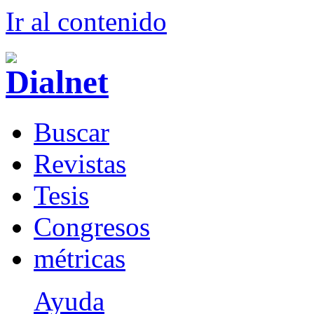
Ir al conteni
d
o
B
uscar
R
evistas
T
esis
Co
n
gresos
m
étricas
Ayuda