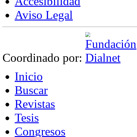
Accesibilidad
Aviso Legal
Coordinado por:
I
nicio
B
uscar
R
evistas
T
esis
Co
n
gresos