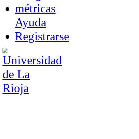
m
étricas
Ayuda
R
e
gistrarse