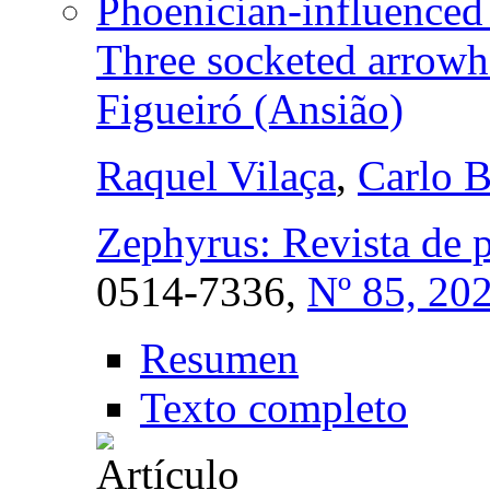
Phoenician-influenced 
Three socketed arrowh
Figueiró (Ansião)
Raquel Vilaça
,
Carlo B
Zephyrus: Revista de p
0514-7336,
Nº 85, 20
Resumen
Texto completo