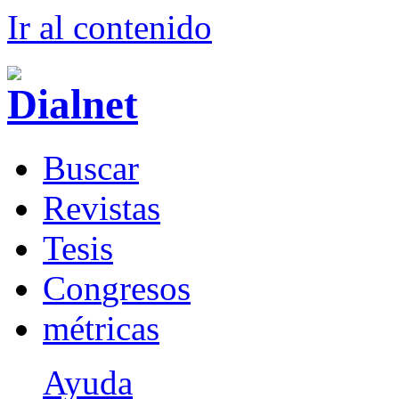
Ir al conteni
d
o
B
uscar
R
evistas
T
esis
Co
n
gresos
m
étricas
Ayuda