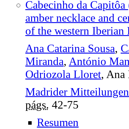
Cabecinho da Capitôa 
amber necklace and cer
of the western Iberian
Ana Catarina Sousa
,
C
Miranda
,
António Man
Odriozola Lloret
, Ana
Madrider Mitteilungen
págs.
42-75
Resumen