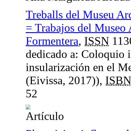
Treballs del Museu Ar
= Trabajos del Museo 
Formentera
,
ISSN
113
dedicado a: Coloquio in
insularización en el M
(Eivissa, 2017)),
ISB
52