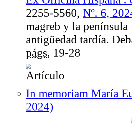
2255-5560,
Nº. 6, 202
magreb y la península i
antigüedad tardía. Deba
págs.
19-28
In memoriam María Eu
2024)