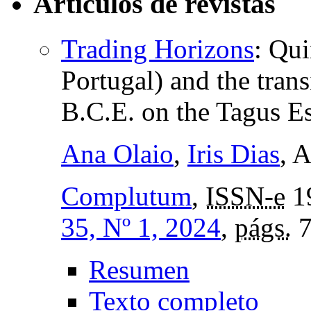
Artículos de revistas
Trading Horizons
:
Qui
Portugal) and the trans
B.C.E. on the Tagus E
Ana Olaio
,
Iris Dias
, 
Complutum
,
ISSN-e
1
35, Nº 1, 2024
,
págs.
7
Resumen
Texto completo