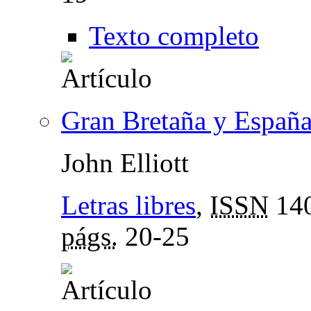
Texto completo
Gran Bretaña y Españ
John Elliott
Letras libres
,
ISSN
140
págs.
20-25