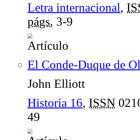
Letra internacional
,
IS
págs.
3-9
El Conde-Duque de Ol
John Elliott
Historia 16
,
ISSN
021
49