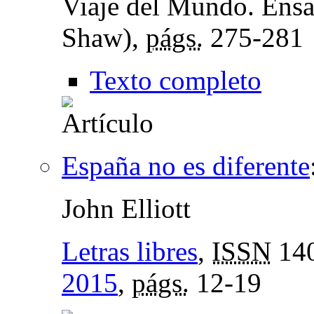
Viaje del Mundo. Ensa
Shaw),
págs.
275-281
Texto completo
España no es diferente
John Elliott
Letras libres
,
ISSN
140
2015
,
págs.
12-19