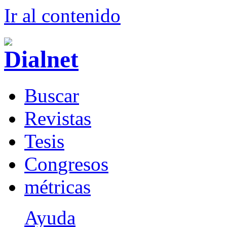
Ir al conteni
d
o
B
uscar
R
evistas
T
esis
Co
n
gresos
m
étricas
Ayuda