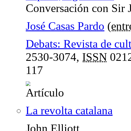
Conversación con Sir J
José Casas Pardo
(
entr
Debats: Revista de cult
2530-3074,
ISSN
0212
117
La revolta catalana
John Elliott