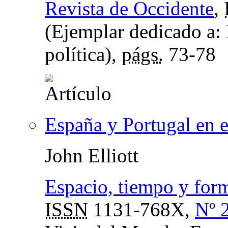
Revista de Occidente
,
(Ejemplar dedicado a: 
política),
págs.
73-78
España y Portugal en 
John Elliott
Espacio, tiempo y form
ISSN
1131-768X,
Nº 