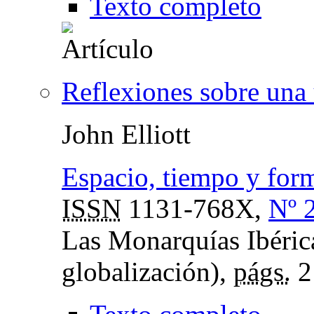
Texto completo
Reflexiones sobre una
John Elliott
Espacio, tiempo y form
ISSN
1131-768X,
Nº 
Las Monarquías Ibéric
globalización),
págs.
2