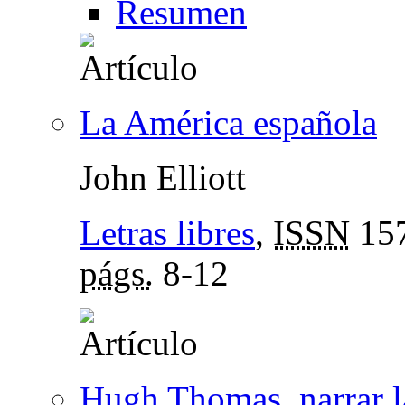
Resumen
La América española
John Elliott
Letras libres
,
ISSN
157
págs.
8-12
Hugh Thomas, narrar la