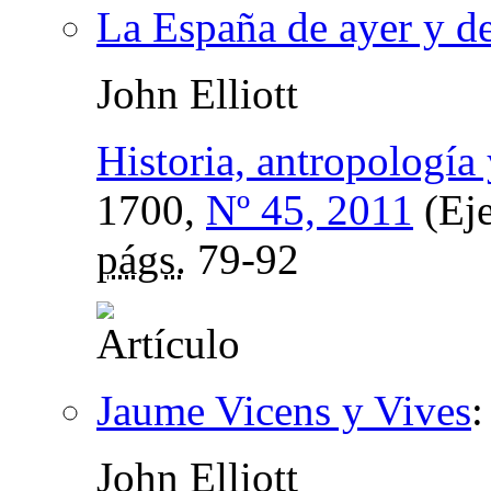
La España de ayer y d
John Elliott
Historia, antropología 
1700,
Nº 45, 2011
(Eje
págs.
79-92
Jaume Vicens y Vives
John Elliott