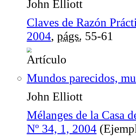
John Elliott
Claves de Razón Práct
2004
,
págs.
55-61
Mundos parecidos, mun
John Elliott
Mélanges de la Casa d
Nº 34, 1, 2004
(Ejempl