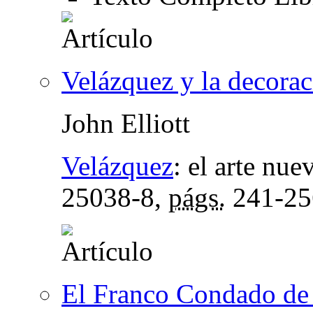
Velázquez y la decorac
John Elliott
Velázquez
:
el arte nue
25038-8,
págs.
241-25
El Franco Condado de