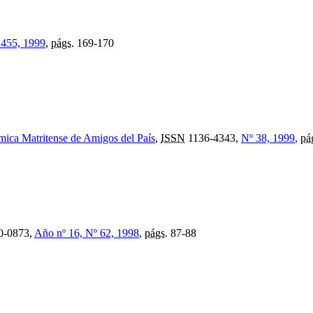
 455, 1999
,
págs.
169-170
mica Matritense de Amigos del País
,
ISSN
1136-4343,
Nº 38, 1999
,
pá
0-0873,
Año nº 16, Nº 62, 1998
,
págs.
87-88