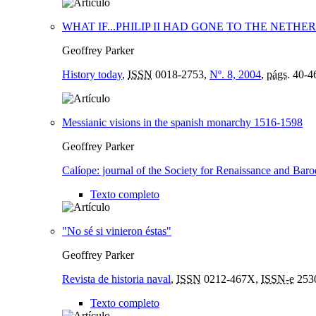
WHAT IF...PHILIP II HAD GONE TO THE NETH
Geoffrey Parker
History today
,
ISSN
0018-2753,
Nº. 8, 2004
,
págs.
40-4
Messianic visions in the spanish monarchy 1516-1598
Geoffrey Parker
Calíope: journal of the Society for Renaissance and Bar
Texto completo
"No sé si vinieron éstas"
Geoffrey Parker
Revista de historia naval
,
ISSN
0212-467X,
ISSN-e
253
Texto completo