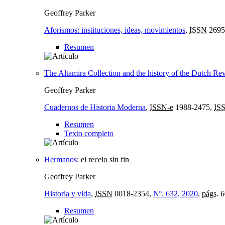
Geoffrey Parker
Aforismos: instituciones, ideas, movimientos
,
ISSN
2695
Resumen
The Altamira Collection and the history of the Dutch Rev
Geoffrey Parker
Cuadernos de Historia Moderna
,
ISSN-e
1988-2475,
IS
Resumen
Texto completo
Hermanos
:
el recelo sin fin
Geoffrey Parker
Historia y vida
,
ISSN
0018-2354,
Nº. 632, 2020
,
págs.
6
Resumen