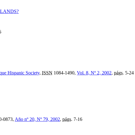
ERLANDS?
6
oque Hispanic Society
,
ISSN
1084-1490,
Vol. 8, Nº 2, 2002
,
págs.
5-24
0-0873,
Año nº 20, Nº 79, 2002
,
págs.
7-16