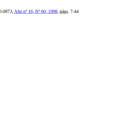
0-0873,
Año nº 16, Nº 60, 1998
,
págs.
7-44
4