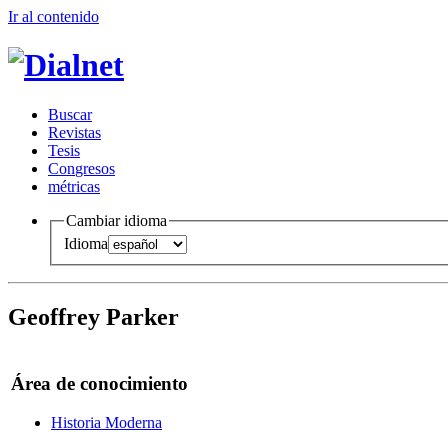
Ir al conteni
d
o
B
uscar
R
evistas
T
esis
Co
n
gresos
m
étricas
Cambiar idioma
Idioma
Geoffrey Parker
Área de conocimiento
Historia Moderna