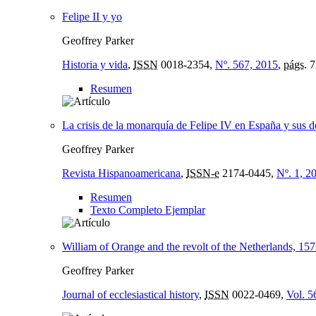
Felipe II y yo
Geoffrey Parker
Historia y vida
,
ISSN
0018-2354,
Nº. 567, 2015
,
págs.
7
Resumen
La crisis de la monarquía de Felipe IV en España y sus 
Geoffrey Parker
Revista Hispanoamericana
,
ISSN-e
2174-0445,
Nº. 1, 2
Resumen
Texto Completo Ejemplar
William of Orange and the revolt of the Netherlands, 15
Geoffrey Parker
Journal of ecclesiastical history
,
ISSN
0022-0469,
Vol. 5