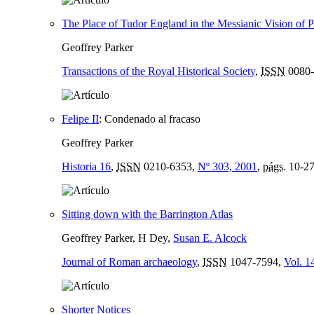
The Place of Tudor England in the Messianic Vision of Ph
Geoffrey Parker
Transactions of the Royal Historical Society
,
ISSN
0080-
Felipe II
:
Condenado al fracaso
Geoffrey Parker
Historia 16
,
ISSN
0210-6353,
Nº 303, 2001
,
págs.
10-2
Sitting down with the Barrington Atlas
Geoffrey Parker, H Dey,
Susan E. Alcock
Journal of Roman archaeology
,
ISSN
1047-7594,
Vol. 1
Shorter Notices