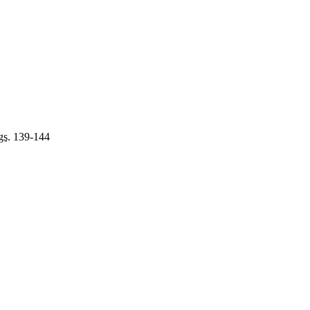
gs.
139-144