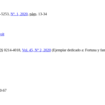
-5253,
Nº. 1, 2020
,
págs.
13-34
olt
SN
0214-4018,
Vol. 45, Nº 2, 2020
(Ejemplar dedicado a: Fortuna y fam
0-67