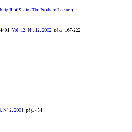
ilip II of Spain (The Prothero Lecture)
4401,
Vol. 12, Nº. 12, 2002
,
págs.
167-222
7
4, Nº 2, 2001
,
pág.
454