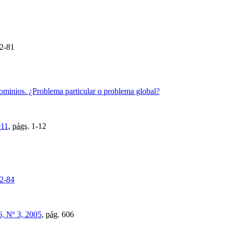
2-81
dominios. ¿Problema particular o problema global?
011
,
págs.
1-12
72-84
6, Nº 3, 2005
,
pág.
606